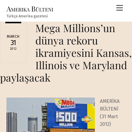
Skip
Amerika Bülteni
Men
to
Türkçe Amerika gazetesi
content
Mega Millions’un
dünya rekoru
MARCH
31
ikramiyesini Kansas,
2012
Illinois ve Maryland
paylaşacak
AMERİKA
BÜLTENİ
(31 Mart
2012)