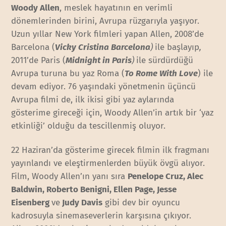
Woody Allen
, meslek hayatının en verimli
dönemlerinden birini, Avrupa rüzgarıyla yaşıyor.
Uzun yıllar New York filmleri yapan Allen, 2008’de
Barcelona (
Vicky Cristina Barcelona
)
ile başlayıp
,
2011’de Paris (
Midnight in Paris
)
ile sürdürdüğü
Avrupa turuna bu yaz Roma (
To Rome With Love
) ile
devam ediyor. 76 yaşındaki yönetmenin üçüncü
Avrupa filmi de, ilk ikisi gibi yaz aylarında
gösterime gireceği için, Woody Allen’in artık bir ‘yaz
etkinliği’ olduğu da tescillenmiş oluyor.
22 Haziran’da gösterime girecek filmin ilk fragmanı
yayınlandı ve eleştirmenlerden büyük övgü alıyor.
Film, Woody Allen’ın yanı sıra
Penelope Cruz, Alec
Baldwin, Roberto Benigni, Ellen Page, Jesse
Eisenberg
ve
Judy Davis
gibi dev bir oyuncu
kadrosuyla sinemaseverlerin karşısına çıkıyor.