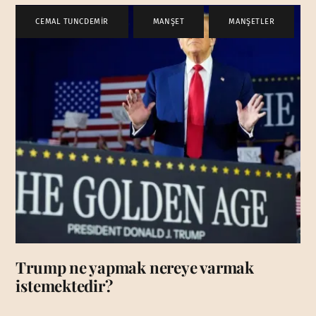
CEMAL TUNCDEMİR
,
MANŞET
,
MANŞETLER
Trump ne yapmak nereye varmak
istemektedir?