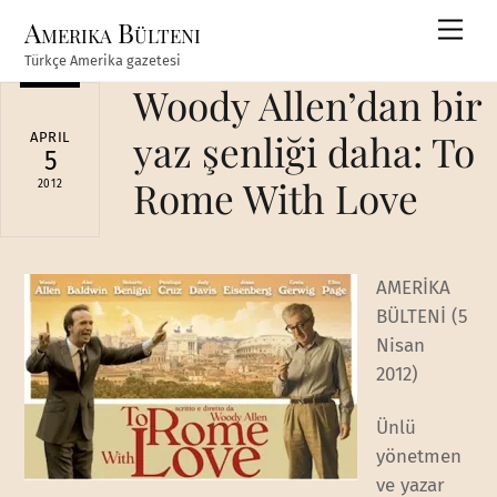
Skip
Amerika Bülteni
Men
to
Türkçe Amerika gazetesi
content
Woody Allen’dan bir
yaz şenliği daha: To
APRIL
5
Rome With Love
2012
AMERİKA
BÜLTENİ (5
Nisan
2012)
Ünlü
yönetmen
ve yazar