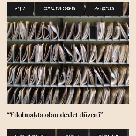
ARŞİV
,
CEMAL TUNCDEMİR
,
MANŞETLER
“Yıkılmakta olan devlet düzeni”