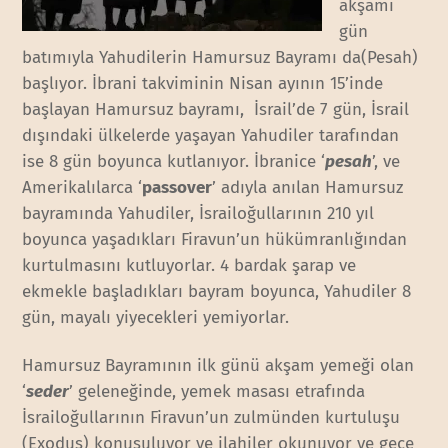
akşamı
gün
batımıyla Yahudilerin Hamursuz Bayramı da(Pesah)
başlıyor. İbrani takviminin Nisan ayının 15’inde
başlayan Hamursuz bayramı, İsrail’de 7 gün, İsrail
dışındaki ülkelerde yaşayan Yahudiler tarafından
ise 8 gün boyunca kutlanıyor. İbranice ‘
pesah
’, ve
Amerikalılarca ‘
passover
’ adıyla anılan Hamursuz
bayramında Yahudiler, İsrailoğullarının 210 yıl
boyunca yaşadıkları Firavun’un hükümranlığından
kurtulmasını kutluyorlar. 4 bardak şarap ve
ekmekle başladıkları bayram boyunca, Yahudiler 8
gün, mayalı yiyecekleri yemiyorlar.
Hamursuz Bayramının ilk günü akşam yemeği olan
‘
seder
’ geleneğinde, yemek masası etrafında
İsrailoğullarının Firavun’un zulmünden kurtuluşu
(Exodus) konuşuluyor ve ilahiler okunuyor ve gece