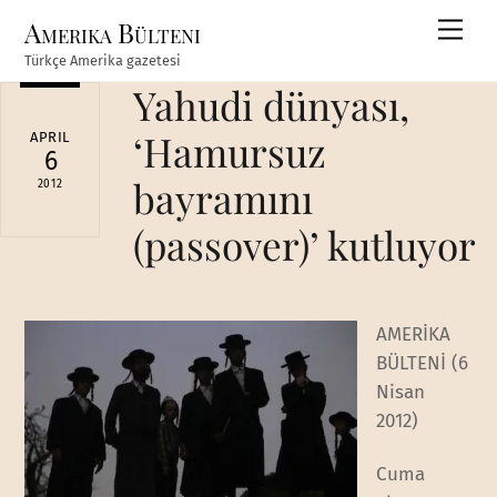
Skip
Amerika Bülteni
Men
to
Türkçe Amerika gazetesi
content
Yahudi dünyası,
‘Hamursuz
APRIL
6
bayramını
2012
(passover)’ kutluyor
AMERİKA
BÜLTENİ (6
Nisan
2012)
Cuma