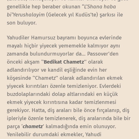
genellikle hep beraber okunan “
L’Shana haba
bi’Yerushalayim
(Gelecek yıl Kudüs’te) şarkısı ile
son buluyor.
Yahudiler Hamursuz bayramı boyunca evlerinde
mayalı hiçbir yiyecek yememekle kalmıyor aynı
zamanda bulundurmuyorlar da… Passover’den
önceki akşam ‘’
Bedikat Chametz
’’ olarak
adlandırılıyor ve kandil eşliğinde evin her
köşesinde ‘’Chametz’’ olarak adlandırılan ekmek
yiyecek kırıntıları özenle temizleniyor. Evlerdeki
buzdolaplarındaki dolap altlarındaki en küçük
ekmek yiyecek kırıntısına kadar temizlenmesi
gerekiyor. Hatta, diş araları bile önce fırçalanıp, diş
ipleriyle özenle temizlenerek, diş aralarında bile bir
parça ‘
chametz
’ kalmadığında emin olunuyor.
Yenilebilir durumdaki ekmekler, Yahudi