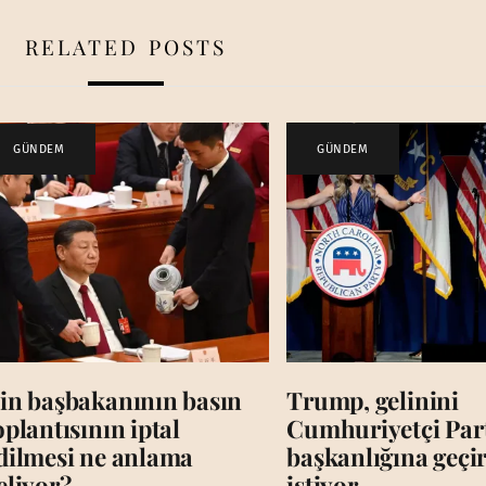
RELATED POSTS
GÜNDEM
GÜNDEM
in başbakanının basın
Trump, gelinini
oplantısının iptal
Cumhuriyetçi Par
dilmesi ne anlama
başkanlığına geç
eliyor?
istiyor