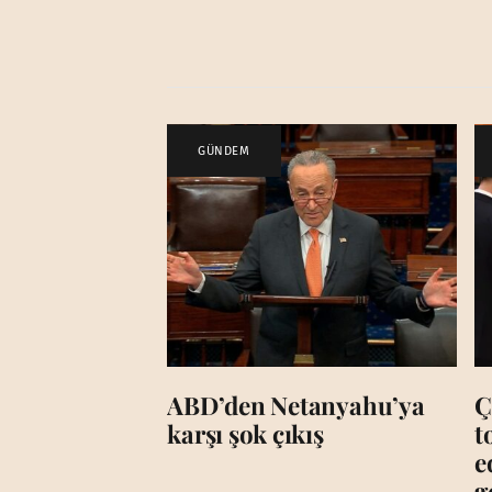
GÜNDEM
ABD’den Netanyahu’ya
Ç
karşı şok çıkış
t
e
g