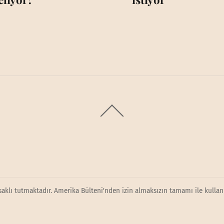
Back
To
Top
saklı tutmaktadır. Amerika Bülteni'nden izin almaksızın tamamı ile kullanı