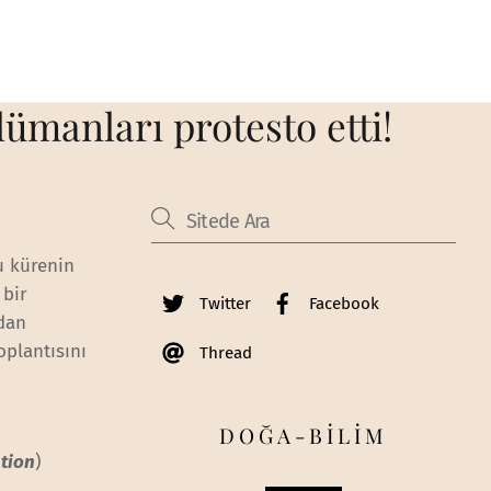
ümanları protesto etti!
u kürenin
 bir
Twitter
Facebook
ndan
oplantısını
Thread
DOĞA-BİLİM
tion
)