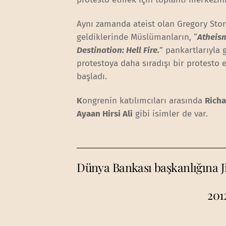
Aynı zamanda ateist olan Gregory Store
geldiklerinde Müslümanların, “
Atheism
Destination: Hell Fire.
” pankartlarıyla g
protestoya daha sıradışı bir protest
başladı.
K
ongrenin katılımcıları arasında
Richa
Ayaan Hirsi Ali
gibi isimler de var.
Dünya Bankası başkanlığına J
201