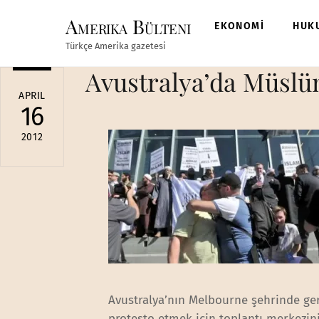
Skip
Amerika Bülteni
to
EKONOMİ
HUK
content
Türkçe Amerika gazetesi
Avustralya’da Müslüm
APRIL
16
2012
Avustralya’nın Melbourne şehrinde ger
protesto etmek için toplantı merkezi