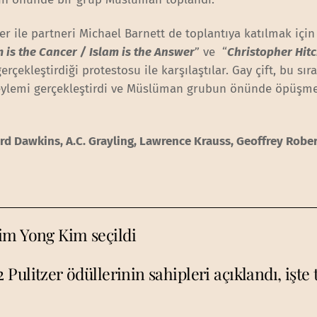
r ile partneri Michael Barnett de toplantıya katılmak için
 is the Cancer / Islam is the Answer
” ve “
Christopher Hitc
erçekleştirdiği protestosu ile karşılaştılar. Gay çift, bu sıra
o eylemi gerçekleştirdi ve Müslüman grubun önünde öpüşm
rd Dawkins, A.C. Grayling, Lawrence Krauss, Geoffrey Rob
im Yong Kim seçildi
2 Pulitzer ödüllerinin sahipleri açıklandı, işte 