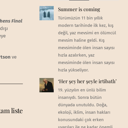
Summer is coming
Türümüzün 11 bin yıllık
hens Final
modern tarihinde ilk kez, kış
dışı
değil, yaz mevsimi en ölümcül
eye
mevsim haline geldi. Kış
mevsiminde ölen insan sayısı
hızla azalırken, yaz
ertson
ve
mevsiminde ölen insan sayısı
hızla yükseliyor.
‘Her şey her şeyle irtibatlı’
19. yüzyılın en ünlü bilim
insanıydı. Sonra bütün
dünyada unutuldu. Doğa,
tam liste
ekoloji, iklim, insan hakları
konusundaki çok erken
uyarıları ile ne kadar önemli