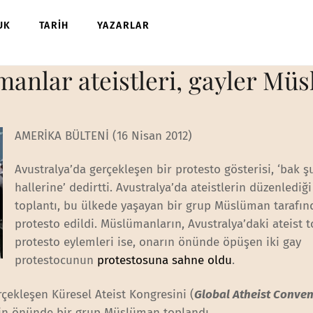
UK
TARİH
YAZARLAR
anlar ateistleri, gayler Müsl
AMERİKA BÜLTENİ (16 Nisan 2012)
Avustralya’da gerçekleşen bir protesto gösterisi, ‘bak ş
hallerine’ dedirtti. Avustralya’da ateistlerin düzenlediği
toplantı, bu ülkede yaşayan bir grup Müslüman tarafı
protesto edildi. Müslümanların, Avustralya’daki ateist t
protesto eylemleri ise, onarın önünde öpüşen iki gay
protestocunun
protestosuna sahne oldu
.
çekleşen Küresel Ateist Kongresini (
Global Atheist Conven
nin önünde bir grup Müslüman toplandı.