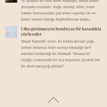
19. yüzyılın en ünlü bilim insanıydı. Sonra bütün
dünyada unutuldu. Doğa, ekoloji, iklim, insan
hakları konusundaki çok erken uyarıları ile ne
kadar önemli olduğu keşfedilinceye kadar...
Ufku görünmeyen bembeyaz bir karanlıkta
yürüyenler
‘Beyaz Karanlık’, onun, bu kıtada görüşü çoğu
zaman imkansız kılan sonsuz beyazlığı tarif
ederken kullandığı bir ifadeydi. ‘Devasa bir
hiçliğin ortasındaki bir buz küpünün içindeki tek
bir atom parçacığı gibiyim’
Back
To
Top