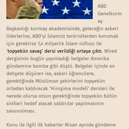
ABD
Genelkurm
ay
Başkanlığı kurmay akademisinde, geleceğin askeri
liderlerine, ABD’yi İslamist teröristlerden korumak
için gerekirse 1,4 milyarlık İslam nüfusu ile
‘
topyekün savaş’ dersi verildiği ortaya çıktı
. Wired
dergisinin bugün yayınladığı belgeler Amerika
gündemine bomba gibi düştü. Belgeler içinde en
dehşete düşüren ise, askeri öğrencilere,
gerektiğinde Müslüman şehirlerini topyekün
ortadan kaldıracak ‘Hiroşima modeli’ dersleri ile
nerede olursa olsun gerektiğinde topyekün bütün
sivilleri hedef alacak saldırılar yapılmasının
savunulması.
Konu ile ilgili ilk haberler Nisan ayında gündeme