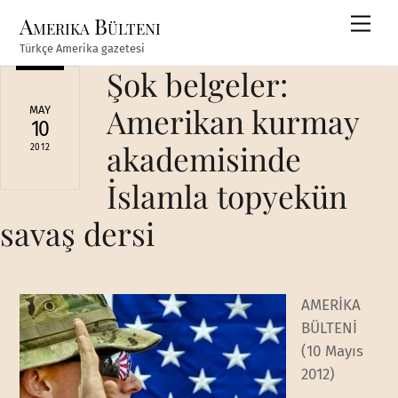
Skip
Amerika Bülteni
Men
to
Türkçe Amerika gazetesi
content
Şok belgeler:
Amerikan kurmay
MAY
10
akademisinde
2012
İslamla topyekün
savaş dersi
AMERİKA
BÜLTENİ
(10 Mayıs
2012)