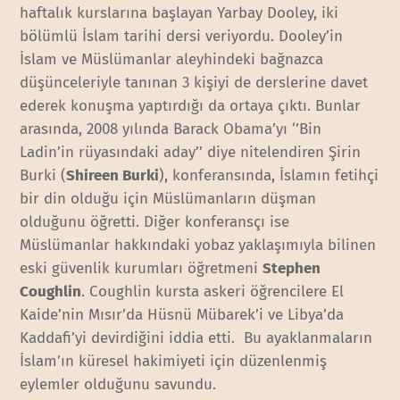
haftalık kurslarına başlayan Yarbay Dooley, iki
bölümlü İslam tarihi dersi veriyordu. Dooley’in
İslam ve Müslümanlar aleyhindeki bağnazca
düşünceleriyle tanınan 3 kişiyi de derslerine davet
ederek konuşma yaptırdığı da ortaya çıktı. Bunlar
arasında, 2008 yılında Barack Obama’yı ‘’Bin
Ladin’in rüyasındaki aday’’ diye nitelendiren Şirin
Burki (
Shireen Burki
), konferansında, İslamın fetihçi
bir din olduğu için Müslümanların düşman
olduğunu öğretti. Diğer konferansçı ise
Müslümanlar hakkındaki yobaz yaklaşımıyla bilinen
eski güvenlik kurumları öğretmeni
Stephen
Coughlin
. Coughlin kursta askeri öğrencilere El
Kaide’nin Mısır’da Hüsnü Mübarek’i ve Libya’da
Kaddafi’yi devirdiğini iddia etti. Bu ayaklanmaların
İslam’ın küresel hakimiyeti için düzenlenmiş
eylemler olduğunu savundu.