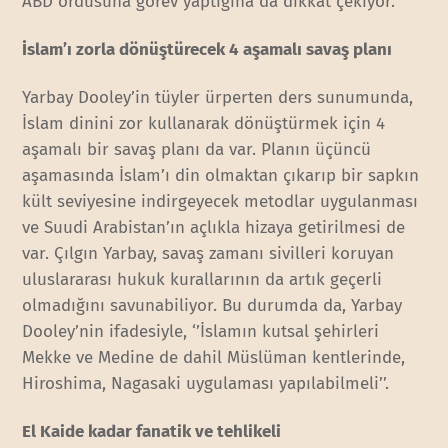
ABD ordusuna görev yaptığına da dikkat çekiyor.
İslam’ı zorla dönüştürecek 4 aşamalı savaş planı
Yarbay Dooley’in tüyler ürperten ders sunumunda,
İslam dinini zor kullanarak dönüştürmek için 4
aşamalı bir savaş planı da var. Planın üçüncü
aşamasında İslam’ı din olmaktan çıkarıp bir sapkın
kült seviyesine indirgeyecek metodlar uygulanması
ve Suudi Arabistan’ın açlıkla hizaya getirilmesi de
var. Çılgın Yarbay, savaş zamanı sivilleri koruyan
uluslararası hukuk kurallarının da artık geçerli
olmadığını savunabiliyor. Bu durumda da, Yarbay
Dooley’nin ifadesiyle, ‘’İslamın kutsal şehirleri
Mekke ve Medine de dahil Müslüman kentlerinde,
Hiroshima, Nagasaki uygulaması yapılabilmeli’’.
El Kaide kadar fanatik ve tehlikeli