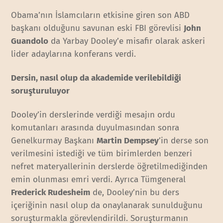
Obama’nın İslamcıların etkisine giren son ABD
başkanı olduğunu savunan eski FBI görevlisi
John
Guandolo
da Yarbay Dooley’e misafir olarak askeri
lider adaylarına konferans verdi.
Dersin, nasıl olup da akademide verilebildiği
soruşturuluyor
Dooley’in derslerinde verdiği mesajın ordu
komutanları arasında duyulmasından sonra
Genelkurmay Başkanı
Martin Dempsey
’in derse son
verilmesini istediği ve tüm birimlerden benzeri
nefret materyallerinin derslerde öğretilmediğinden
emin olunması emri verdi. Ayrıca Tümgeneral
Frederick Rudesheim
de, Dooley’nin bu ders
içeriğinin nasıl olup da onaylanarak sunulduğunu
soruşturmakla görevlendirildi. Soruşturmanın