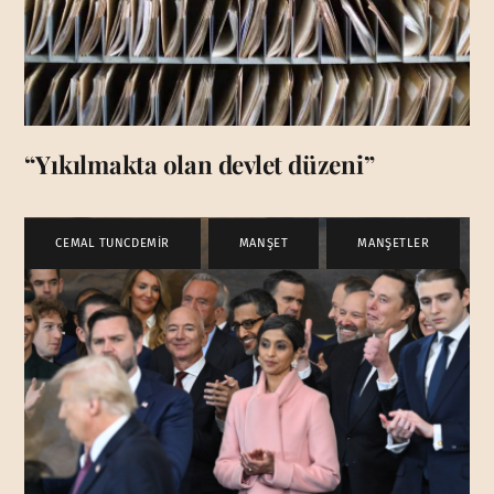
“Yıkılmakta olan devlet düzeni”
CEMAL TUNCDEMİR
,
MANŞET
,
MANŞETLER