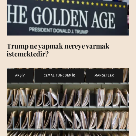
Trump ne yapmak nereye varmak
istemektedir?
ARŞİV
,
CEMAL TUNCDEMİR
,
MANŞETLER