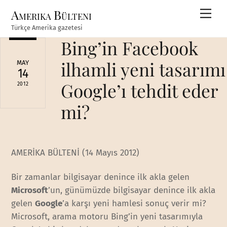
Skip
Amerika Bülteni
Men
to
Türkçe Amerika gazetesi
content
Bing’in Facebook
ilhamli yeni tasarımı
MAY
14
Google’ı tehdit eder
2012
mi?
AMERİKA BÜLTENİ (14 Mayıs 2012)
Bir zamanlar bilgisayar denince ilk akla gelen
Microsoft
’un, günümüzde bilgisayar denince ilk akla
gelen
Google
’a karşı yeni hamlesi sonuç verir mi?
Microsoft, arama motoru Bing’in yeni tasarımıyla