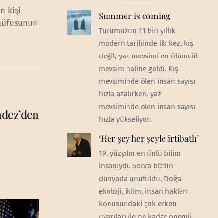
n kişi
Summer is coming
 nüfusunun
Türümüzün 11 bin yıllık
modern tarihinde ilk kez, kış
değil, yaz mevsimi en ölümcül
mevsim haline geldi. Kış
mevsiminde ölen insan sayısı
hızla azalırken, yaz
mevsiminde ölen insan sayısı
ndez’den
hızla yükseliyor.
‘Her şey her şeyle irtibatlı’
19. yüzyılın en ünlü bilim
insanıydı. Sonra bütün
dünyada unutuldu. Doğa,
ekoloji, iklim, insan hakları
konusundaki çok erken
uyarıları ile ne kadar önemli