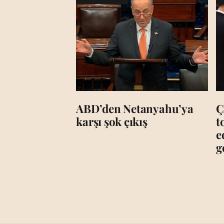
ABD’den Netanyahu’ya
Ç
karşı şok çıkış
t
e
g