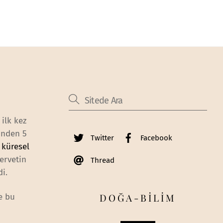
ilk kez
inden 5
Twitter
Facebook
n
küresel
ervetin
Thread
i.
DOĞA-BİLİM
e bu