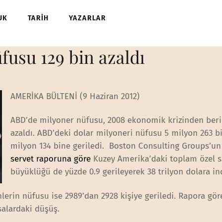
UK
TARİH
YAZARLAR
fusu 129 bin azaldı
AMERİKA BÜLTENİ (9 Haziran 2012)
ABD’de milyoner nüfusu, 2008 ekonomik krizinden beri 
azaldı. ABD’deki dolar milyoneri nüfusu 5 milyon 263 b
milyon 134 bine geriledi. Boston Consulting Groups’u
servet raporuna göre
Kuzey Amerika’daki toplam özel s
büyüklüğü de yüzde 0.9 gerileyerek 38 trilyon dolara ind
lerin nüfusu ise 2989’dan 2928 kişiye geriledi. Rapora gör
salardaki düşüş.