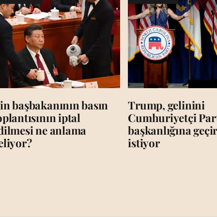
in başbakanının basın
Trump, gelinini
oplantısının iptal
Cumhuriyetçi Par
dilmesi ne anlama
başkanlığına geç
eliyor?
istiyor