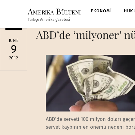
Skip
Amerika Bülteni
to
EKONOMİ
HUK
content
Türkçe Amerika gazetesi
ABD’de ‘milyoner’ nü
JUNE
9
2012
ABD’de serveti 100 milyon doları geçen
servet kaybının en önemli nedeni bor