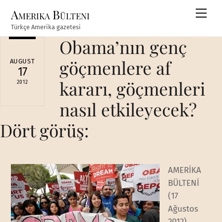
Skip
Amerika Bülteni
Men
to
Türkçe Amerika gazetesi
content
Obama’nın genç
göçmenlere af
AUGUST
17
kararı, göçmenleri
2012
nasıl etkileyecek?
Dört görüş:
AMERİKA
BÜLTENİ
(17
Ağustos
2012)