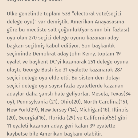
Ülke genelinde toplam 538 “electoral vote(seçici
delege oyu)” var demiştik. Amerikan Anayasasına
göre bu mecliste salt çoğunluk(yarısının bir fazlası)
oyu olan 270 seçici delege oyunu kazanan aday
başkan seçilmiş kabul ediliyor. Son başkanlık
seçiminde Demokrat aday John Kerry, toplam 19
eyalet ve başkent DC’yi kazanarak 251 delege oyuna
ulaştı. George Bush ise 31 eyalette kazanarak 287
seçici delege oyu elde etti. Bu sistemden dolayı
seçici delege oyu sayısı fazla eyaletlerde kazanan
adaylar daha şanslı hale geliyorlar. Mesela, Texas(34
oy), Pennsylvania (21), Ohio(20), North Carolina(15),
New York(29), New Jersey (14), Michigan(16), Illinois
(20), Georgia(16), Florida (29) ve California(55) gibi
11 eyaleti kazanan aday, geri kalan 39 eyalette
kaybetse bile Amerikan başkanı olabilir.