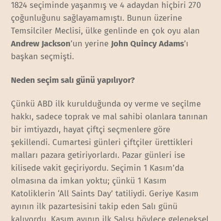
1824 seçiminde yaşanmış ve 4 adaydan hiçbiri 270
çoğunluğunu sağlayamamıştı. Bunun üzerine
Temsilciler Meclisi, ülke genlinde en çok oyu alan
Andrew Jackson
’un yerine
John Quincy Adams
’ı
başkan seçmişti.
Neden seçim salı günü yapılıyor?
Çünkü ABD ilk kurulduğunda oy verme ve seçilme
hakkı, sadece toprak ve mal sahibi olanlara tanınan
bir imtiyazdı, hayat çiftçi seçmenlere göre
şekillendi. Cumartesi günleri çiftçiler ürettikleri
malları pazara getiriyorlardı. Pazar günleri ise
kilisede vakit geçiriyordu. Seçimin 1 Kasım’da
olmasına da imkan yoktu; çünkü 1 Kasım
Katoliklerin ‘All Saints Day’ tatiliydi. Geriye Kasım
ayının ilk pazartesisini takip eden Salı günü
kalıyordu. Kasım ayının ilk Salısı böylece geleneksel