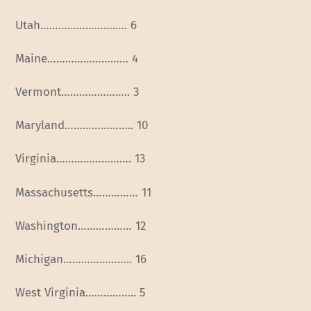
Utah……………………….. 6
Maine……………………… 4
Vermont………………….. 3
Maryland………………….. 10
Virginia……………………. 13
Massachusetts…………… 11
Washington……………… 12
Michigan………………….. 16
West Virginia…………….. 5