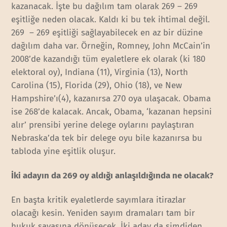
kazanacak. İşte bu dağılım tam olarak 269 – 269
eşitliğe neden olacak. Kaldı ki bu tek ihtimal değil.
269 – 269 eşitliği sağlayabilecek en az bir düzine
dağılım daha var. Örneğin, Romney, John McCain’in
2008’de kazandığı tüm eyaletlere ek olarak (ki 180
elektoral oy), Indiana (11), Virginia (13), North
Carolina (15), Florida (29), Ohio (18), ve New
Hampshire’ı(4), kazanırsa 270 oya ulaşacak. Obama
ise 268’de kalacak. Ancak, Obama, ‘kazanan hepsini
alır’ prensibi yerine delege oylarını paylaştıran
Nebraska’da tek bir delege oyu bile kazanırsa bu
tabloda yine eşitlik oluşur.
İki adayın da 269 oy aldığı anlaşıldığında ne olacak?
En başta kritik eyaletlerde sayımlara itirazlar
olacağı kesin. Yeniden sayım dramaları tam bir
hukuk savaşına dönüşecek. İki aday da şimdiden