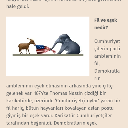
hale geldi.
Fil ve eşek
nedir?
Cumhuriyet
çilerin parti
ambleminin
fil,
Demokratla
rın
ambleminin eşek olmasının arkasında yine çiftçi
gelenek var. 1874’te Thomas NastIn çizdiği bir
karikatürde, üzerinde ‘Cumhuriyetçi oylar’ yazan bir
fil hariç, bütün hayvanları kovalayan aslan postu
giymiş bir eşek vardı. Karikatür Cumhuriyetçiler
tarafından beğenildi. Demokratların eşek