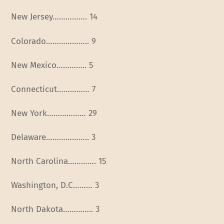
New Jersey……………. 14
Colorado……………….. 9
New Mexico………….. 5
Connecticut…………… 7
New York……………… 29
Delaware……………….. 3
North Carolina…………. 15
Washington, D.C……… 3
North Dakota………….. 3