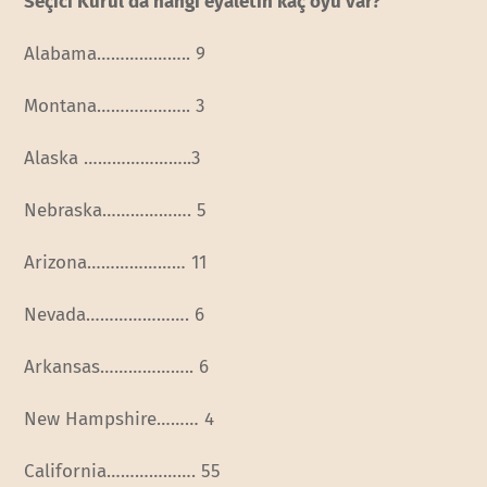
Seçici Kurul’da hangi eyaletin kaç oyu var?
Alabama……………….. 9
Montana……………….. 3
Alaska …………………..3
Nebraska………………. 5
Arizona………………… 11
Nevada…………………. 6
Arkansas……………….. 6
New Hampshire……… 4
California………………. 55