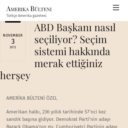
Skip
Amerika Bülteni
Men
to
Türkçe Amerika gazetesi
content
ABD Başkanı nasıl
seçiliyor? Seçim
NOVEMBER
3
sistemi hakkında
2012
merak ettiğiniz
herşey
AMERİKA BÜLTENİ ÖZEL
Amerikan halkı, 236 yıllık tarihinde 57’nci kez
sandık başına gidiyor. Demokrat Parti’nin adayı
Barack Obama’nın mı, Cumhuriyetçi Partinin adayı