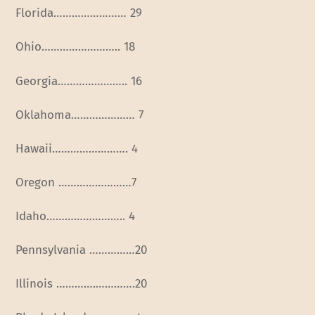
Florida…………………… 29
Ohio…………………….. 18
Georgia………………….. 16
Oklahoma………………… 7
Hawaii……………………. 4
Oregon ……………………7
Idaho…………………….. 4
Pennsylvania ……………20
Illinois ………….………….20