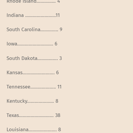
Rhode Island…………… 4
Indiana ……………………11
South Carolina………….. 9
Iowa………………………. 6
South Dakota……………. 3
Kansas……………………. 6
Tennessee……………….. 11
Kentucky………………… 8
Texas……………………… 38
Louisiana…………………. 8