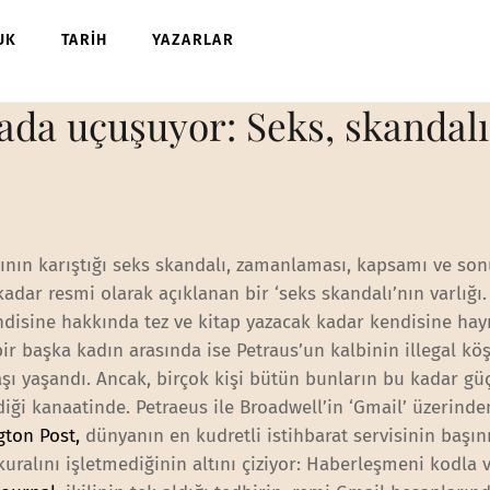
UK
TARİH
YAZARLAR
ada uçuşuyor: Seks, skandal
ının karıştığı seks skandalı, zamanlaması, kapsamı ve son
 kadar resmi olarak açıklanan bir ‘seks skandalı’nın varlığı
endisine hakkında tez ve kitap yazacak kadar kendisine hay
bir başka kadın arasında ise Petraus’un kalbinin illegal kö
ı yaşandı. Ancak, birçok kişi bütün bunların bu kadar güç
ği kanaatinde. Petraeus ile Broadwell’in ‘Gmail’ üzerinde
gton Post,
dünyanın en kudretli istihbarat servisinin başın
 kuralını işletmediğinin altını çiziyor: Haberleşmeni kodla 