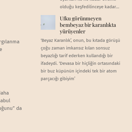
olduğu keşfedilinceye kadar...
Ufku görünmeyen
bembeyaz bir karanlıkta
yürüyenler
‘Beyaz Karanlık’, onun, bu kıtada görüşü
argılanma
çoğu zaman imkansız kılan sonsuz
e
beyazlığı tarif ederken kullandığı bir
ifadeydi. ‘Devasa bir hiçliğin ortasındaki
i
bir buz küpünün içindeki tek bir atom
parçacığı gibiyim’
daha
kabul
duğunu” da