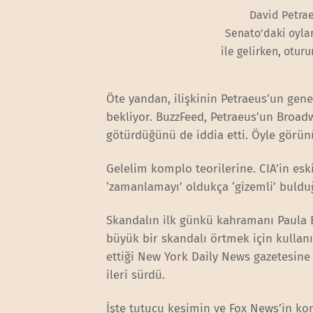
David Petrae
Senato’daki oyla
ile gelirken, otur
Öte yandan, ilişkinin Petraeus’un ge
bekliyor. BuzzFeed, Petraeus’un Broadw
götürdüğünü de iddia etti. Öyle görünü
Gelelim komplo teorilerine. CIA’in es
‘zamanlamayı’ oldukça ‘gizemli’ bul
Skandalın ilk günkü kahramanı Paula B
büyük bir skandalı örtmek için kullanıl
ettiği New York Daily News gazetesin
ileri sürdü.
İşte tutucu kesimin ve Fox News’in kom