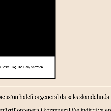
& Satire Blog
,
The Daily Show on
aeus’un halefi orgeneral da seks skandalında
srif orgenerali korgeneralliğe indirdi ve eme