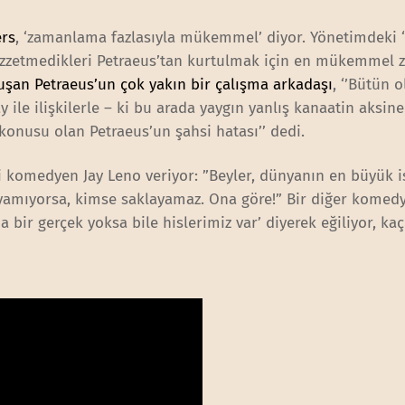
ers
, ‘zamanlama fazlasıyla mükemmel’ diyor. Yönetimdeki 
 hazzetmedikleri Petraeus’tan kurtulmak için en mükemmel
uşan Petraeus’un çok yakın bir çalışma arkadaşı
, ‘’Bütün 
y ile ilişkilerle – ki bu arada yaygın yanlış kanaatin aksine
konusu olan Petraeus’un şahsi hatası’’ dedi.
 komedyen Jay Leno veriyor: ”Beyler, dünyanın en büyük i
yamıyorsa, kimse saklayamaz. Ona göre!” Bir diğer komed
a bir gerçek yoksa bile hislerimiz var’ diyerek eğiliyor, ka