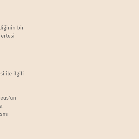
iğinin bir
 ertesi
 ile ilgili
aeus’un
la
esmi