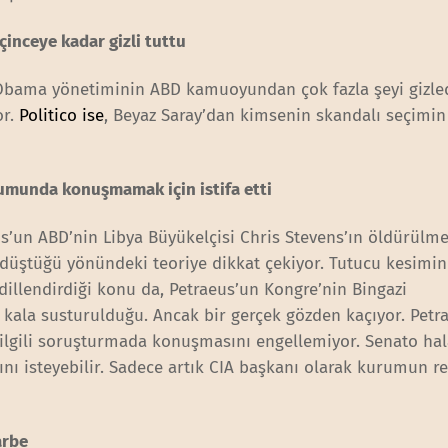
inceye kadar gizli tuttu
 Obama yönetiminin ABD kamuoyundan çok fazla şeyi gizled
or.
Politico ise
, Beyaz Saray’dan kimsenin skandalı seçimin
rumunda konuşmamak için istifa etti
us’un ABD’nin Libya Büyükelçisi Chris Stevens’ın öldürülmesi
ne düştüğü yönündeki teoriye dikkat çekiyor. Tutucu kesimin
 dillendirdiği konu da, Petraeus’un Kongre’nin Bingazi
ala susturulduğu. Ancak bir gerçek gözden kaçıyor. Petr
 ilgili soruşturmada konuşmasını engellemiyor. Senato ha
sını isteyebilir. Sadece artık CIA başkanı olarak kurumun r
arbe