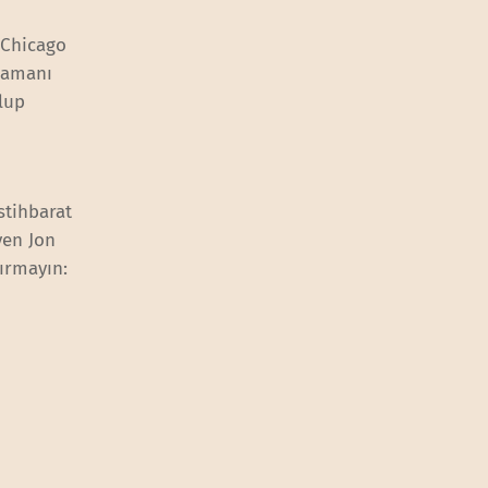
‘Chicago
 zamanı
olup
stihbarat
yen Jon
çırmayın: