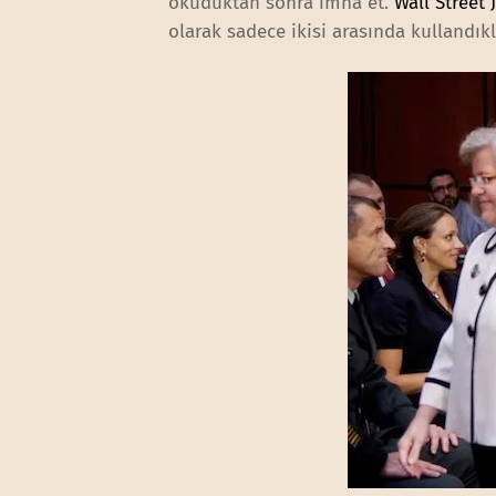
okuduktan sonra imha et.
Wall Street 
olarak sadece ikisi arasında kullandı