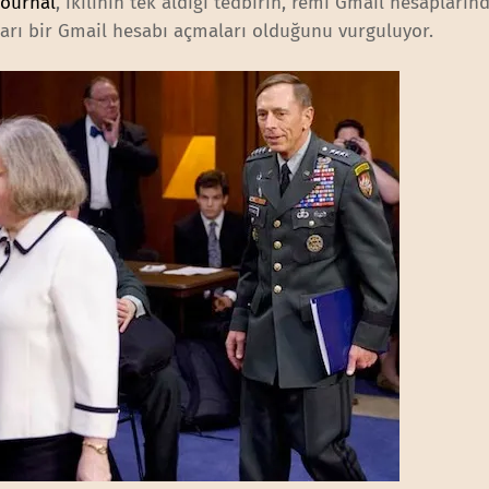
Journal
, ikilinin tek aldığı tedbirin, remi Gmail hesapların
kları bir Gmail hesabı açmaları olduğunu vurguluyor.