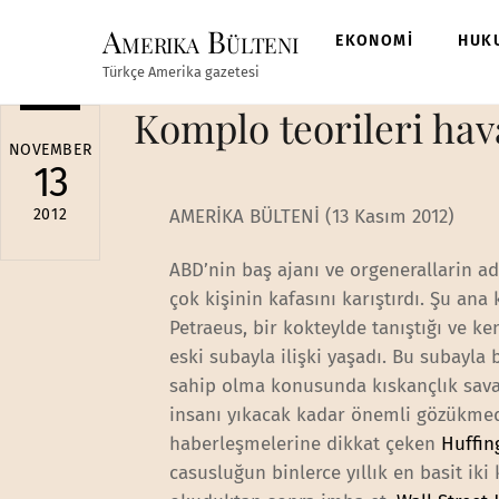
Skip
Amerika Bülteni
to
EKONOMİ
HUK
content
Türkçe Amerika gazetesi
Komplo teorileri hav
NOVEMBER
13
2012
AMERİKA BÜLTENİ (13 Kasım 2012)
ABD’nin baş ajanı ve orgenerallarin ad
çok kişinin kafasını karıştırdı. Şu ana
Petraeus, bir kokteylde tanıştığı ve k
eski subayla ilişki yaşadı. Bu subayla 
sahip olma konusunda kıskançlık savaş
insanı yıkacak kadar önemli gözükmedi
haberleşmelerine dikkat çeken
Huffin
casusluğun binlerce yıllık en basit iki