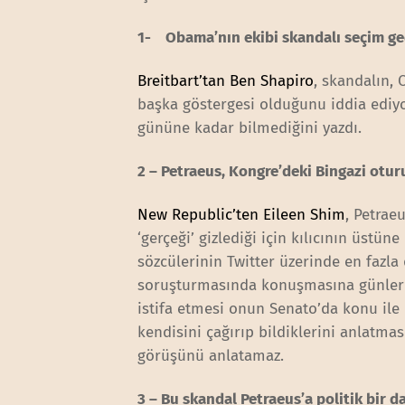
1- Obama’nın ekibi skandalı seçim geç
Breitbart’tan Ben Shapiro
, skandalın,
başka göstergesi olduğunu iddia ediy
gününe kadar bilmediğini yazdı.
2 – Petraeus, Kongre’deki Bingazi otu
New Republic’ten Eileen Shim
, Petrae
‘gerçeği’ gizlediği için kılıcının üstü
sözcülerinin Twitter üzerinde en fazla
soruşturmasında konuşmasına günler k
istifa etmesi onun Senato’da konu ile
kendisini çağırıp bildiklerini anlatma
görüşünü anlatamaz.
3 – Bu skandal Petraeus’a politik bir d