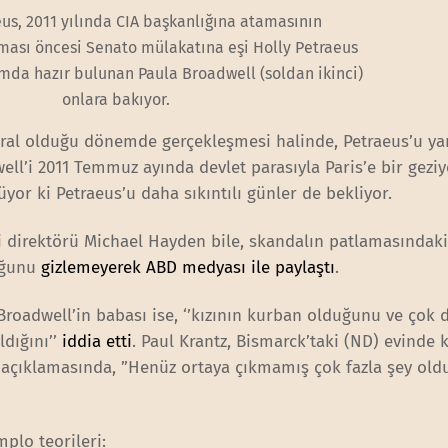
us, 2011 yılında CIA başkanlığına atamasının
ması öncesi Senato mülakatına eşi Holly Petraeus
umda hazır bulunan Paula Broadwell (soldan ikinci)
onlara bakıyor.
neral olduğu dönemde gerçekleşmesi halinde, Petraeus’u y
ell’i 2011 Temmuz ayında devlet parasıyla Paris’e bir geziy
yor ki Petraeus’u daha sıkıntılı günler de bekliyor.
ki direktörü Michael Hayden bile, skandalın patlamasındak
duğunu
gizlemeyerek ABD medyası ile paylaştı
.
roadwell’in babası ise, ‘’kızının kurban olduğunu ve çok 
dığını’’
iddia etti
. Paul Krantz, Bismarck’taki (ND) evinde 
e açıklamasında, ”Henüz ortaya çıkmamış çok fazla şey ol
plo teorileri: