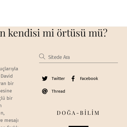
ın kendisi mi örtüsü mü?
uçlarıyla
. David
Twitter
Facebook
ran bir
şesine
Thread
lü bir
n
DOĞA-BİLİM
ın,
ve mesajı