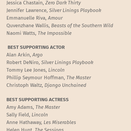
Jessica Chastain,
Zero Dark Thirty
Jennifer Lawrence,
Silver Linings Playbook
Emmanuelle Riva,
Amour
Quvenzhane Wallis,
Beasts of the Southern Wild
Naomi Watts,
The Impossible
BEST SUPPORTING ACTOR
Alan Arkin,
Argo
Robert DeNiro,
Silver Linings Playbook
Tommy Lee Jones,
Lincoln
Phillip Seymour Hoffman,
The Master
Christoph Waltz,
Django Unchained
BEST SUPPORTING ACTRESS
Amy Adams,
The Master
Sally Field,
Lincoln
Anne Hathaway,
Les Miserables
Helen Hunt,
The Sessions