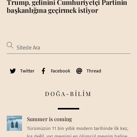
Trump, gelinini Cumhuriyetçi Partinin
başkanlığına geçirmek istiyor
Twitter
Facebook
Thread
DOĞA-BİLİM
Summer is coming
Türümüzün 11 bin yıllık modern tarihinde ilk kez,
kış değil, yaz mevsimi en ölümcül mevsim haline