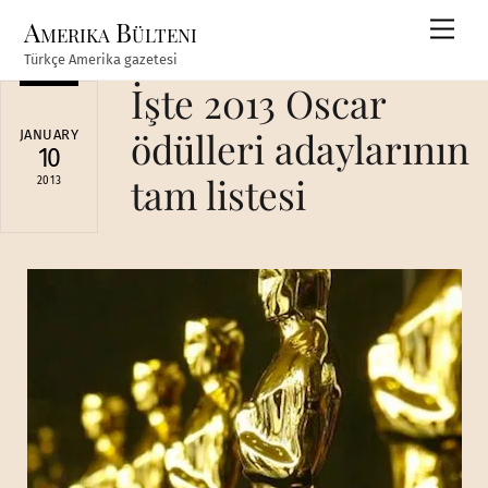
Skip
Amerika Bülteni
Men
to
Türkçe Amerika gazetesi
content
İşte 2013 Oscar
ödülleri adaylarının
JANUARY
10
tam listesi
2013