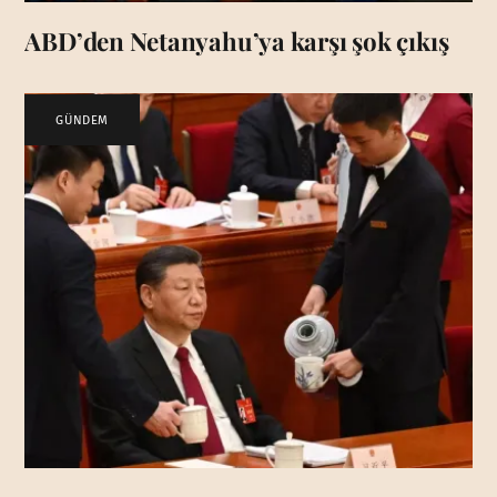
ABD’den Netanyahu’ya karşı şok çıkış
GÜNDEM