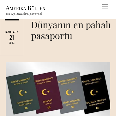
Skip
Amerika Bülteni
Men
to
Türkçe Amerika gazetesi
content
Dünyanın en pahalı
pasaportu
JANUARY
21
2013