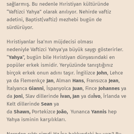
sağlarmış. Bu nedenle Hıristiyan kültüründe
“Vaftizci Yahya” olarak anılıyor. Nehirde vaftiz
adetini, Baptist(vaftiz) mezhebi bugün de
sürdürüyor.
Hıristiyanlar İsa’nın müjdecisi olması
nedeniyle Vaftizci Yahya’ya büyük saygı gösterirler.
“
Yahya
”, bugün bile Hıristiyan dünyasındaki en
popüler erkek ismidir. Yeryüzünde tanıştığınız
birçok erkek onun adını taşır. İngilizce
John
, Lehce
ya da Flemenkçe
Jan
, Alman
Hans
, Fransızca
Jean
,
İtalyanca
Gianni
, İspanyolca
Juan
, Fince
Johannes
ya
da
Joni
, Slav dillerinde
İvan, Jan
ya da
İvo
, İrlanda ve
Kelt dillerinde
Sean
ya
da
Shawn,
Portekizce
João,
Yunanca
Yannis
hep
Yahya isminin karşılıkları.