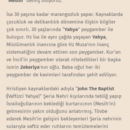
“
Mesihi
” demiş oluyoruz.
İsa 30 yaşına kadar marangozluk yapar. Kaynaklarda
çocukluk ve delikanlılık dönemine ilişkin bilgiler
çok sınırlı. 30 yaşlarında “
Yahya
” peygamber ile
buluşur. Hz İsa ile aynı çağda yaşayan
Yahya
,
Müslümanlık inancına göre Hz Musa’nın inanç
sistematiğini devam ettiren son peygamber. Kur’an
ve İncil’in peygamber olarak niteledikleri bir başka
ismin
Zekeriya
’nın oğlu. Baba oğul her iki
peygamber de kavimleri tarafından şehit ediliyor.
Hristiyan kaynaklardaki adıyla “
John The Baptist
(
Vaftizci Yahya)” Şeria Nehri kıyılarında tebliğ yapıp
İsrailoğullarının beklediği kurtarıcının (Mesih’in)
gelmesinin yakın olduğunu anlatırmış. Tövbe
ederek Mesih’in gelişini bekleyenleri Şeria nehrinin
sularıyla vaftiz eder ruhlarını temizlemelerini