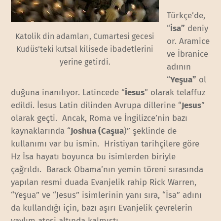
Türkçe’de,
“
İsa
”
deniy
Katolik din adamları, Cumartesi gecesi
or. Aramice
Kudüs’teki kutsal kilisede ibadetlerini
ve İbranice
yerine getirdi.
adının
“
Yeşua
”
ol
duğuna inanılıyor. Latincede “
İesus
” olarak telaffuz
edildi. İesus Latin dilinden Avrupa dillerine “
Jesus
”
olarak geçti. Ancak, Roma ve İngilizce’nin bazı
kaynaklarında “
Joshua (Caşua
)” şeklinde de
kullanımı var bu ismin. Hristiyan tarihçilere göre
Hz İsa hayatı boyunca bu isimlerden biriyle
çağrıldı. Barack Obama’nın yemin töreni sırasında
yapılan resmi duada Evanjelik rahip Rick Warren,
“Yeşua” ve “Jesus” isimlerinin yanı sıra, “İsa” adını
da kullandığı için, bazı aşırı Evanjelik çevrelerin
yaylım ateşi altında kalmıştı.