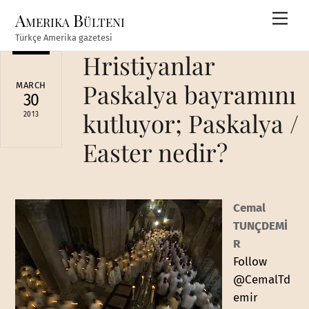
Skip
Amerika Bülteni
Men
to
Türkçe Amerika gazetesi
content
Hristiyanlar
Paskalya bayramını
MARCH
30
kutluyor; Paskalya /
2013
Easter nedir?
Cemal
TUNÇDEMİ
R
Follow
@CemalTd
emir