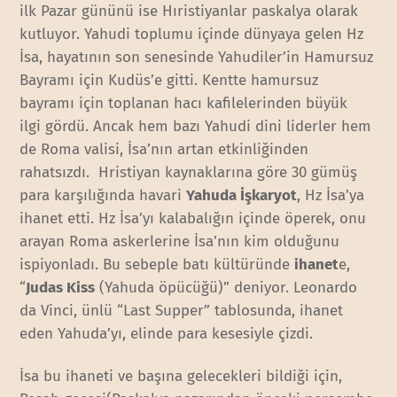
ilk Pazar gününü ise Hıristiyanlar paskalya olarak
kutluyor. Yahudi toplumu içinde dünyaya gelen Hz
İsa, hayatının son senesinde Yahudiler’in Hamursuz
Bayramı için Kudüs’e gitti. Kentte hamursuz
bayramı için toplanan hacı kafilelerinden büyük
ilgi gördü. Ancak hem bazı Yahudi dini liderler hem
de Roma valisi, İsa’nın artan etkinliğinden
rahatsızdı. Hristiyan kaynaklarına göre 30 gümüş
para karşılığında havari
Yahuda İşkaryot
, Hz İsa’ya
ihanet etti. Hz İsa’yı kalabalığın içinde öperek, onu
arayan Roma askerlerine İsa’nın kim olduğunu
ispiyonladı. Bu sebeple batı kültüründe
ihanet
e,
“
Judas Kiss
(Yahuda öpücüğü)” deniyor. Leonardo
da Vinci, ünlü “Last Supper” tablosunda, ihanet
eden Yahuda’yı, elinde para kesesiyle çizdi.
İsa bu ihaneti ve başına gelecekleri bildiği için,