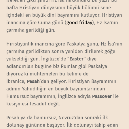
Nereden çıktı şimdi Hz İsa hakkındaki bu yazı? Bu
hafta Hristiyan dünyasının büyük bölümü sene
içindeki en büyük dini bayramını kutluyor. Hristiyan
inancına göre Cuma günü (
good friday
), Hz İsa’nın
çarmıha gerildiği gün.
Hıristiyanlık inancına göre Paskalya günü, Hz İsa’nın
çarmıha gerildikten sonra yeniden dirilerek göğe
yükseldiği gün. İngilizce’de “
Easter”
diye
adlandırılan bugüne biz Rumlar gibi Paskalya
diyoruz ki muhtemelen bu kelime de
İbranice,
Pesah
’dan geliyor. Hıristiyan Bayramının
adının Yahudiliğin en büyük bayramlarından
Hamursuz bayramının, İngilizce adıyla
Passover
ile
kesişmesi tesadüf değil.
Pesah ya da hamursuz, Nevruz’dan sonraki ilk
dolunay gününde başlıyor. İlk dolunayı takip eden