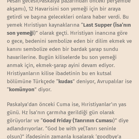
Pesah gecesi(Paskalya pazarından önceki perşembe
akşamı), 12 Havarisini son yemeği için bir araya
getirdi ve başına gelecekleri onlara haber verdi. Bu
yemek Hıristiyan kaynaklarına “
Last Supper (
İsa’nın
son yemeği
)” olarak geçti. Hıristiyan inancına göre
o gece, bedenini sembolize eden bir dilim ekmek ve
kanını sembolize eden bir bardak şarap sundu
havarilerine. Bugün kiliselerde bu son yemeği
anmak için, ekmek-şarap ayini devam ediyor.
Hristiyanların kilise ibadetinin bu en kutsal
bölümüne Türkçede “
kudas
” deniyor, Avrupalılar ise
“
komünyon
” diyor.
Paskalya’dan önceki Cuma ise, Hıristiyanlar’ın yas
günü. Hz İsa’nın çarmıha gerildiği gün olarak
görüyorlar ve “
Good Friday (Tanrının Cuması
)” diye
adlandırıyorlar. “God be with ye(Tanrı seninle
olsun)” ifadesinin zamanla kısalarak ‘goodbye’a