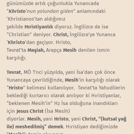
günümüzde artık çoğunlukla Yunancada
“
Khristo
’nun yolundan giden
” anlamındaki
‘Khristianos’tan aldığımız
şekilde
Hıristiyanlık
diyoruz. İngilizce de ise
“Christian” deniyor.
Christ,
İngilizce’ye Yunanca
‘
Khristo
’dan geçiyor. Hristo,
Tevrat’ta
M
aşiah
,
Arapça
Mesih
denilen ismin
karşılığı.
Tevrat
, MÖ 1’nci yüzyılda, yani İsa’dan çok önce
Yunancaya çevrildiğinde,
Mesih
’in karşılığı olarak
“
Hristo
” kelimesi kullanılıyor. Tevrat’ta Yahudilerin
beklediği kurtarıcı olarak anılıyor ki Hıristiyanlar,
“beklenen Mesih’in” Hz İsa olduğuna inandıkları
için
Jesus Christ
(İsa Mesih)
diyorlar.
Mesih,
yani
Hristo
, yani
Christ, “
(kutsal yağ
ile) meshedilmiş
” demek
. Hıristiyan dediğimizde