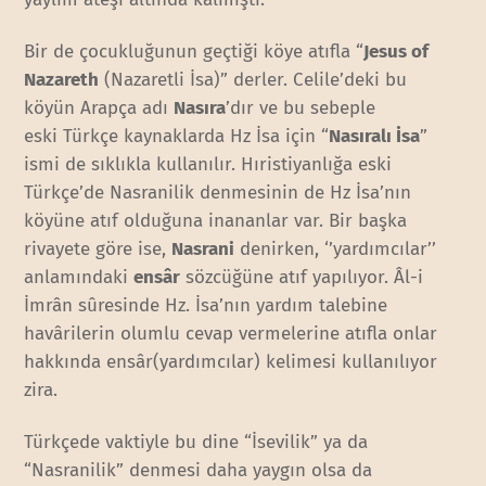
Bir de çocukluğunun geçtiği köye atıfla “
Jesus of
Nazareth
(Nazaretli İsa)” derler. Celile’deki bu
köyün Arapça adı
Nasıra
’dır ve bu sebeple
eski Türkçe kaynaklarda Hz İsa için “
Nasıralı İsa
”
ismi de sıklıkla kullanılır. Hıristiyanlığa eski
Türkçe’de Nasranilik denmesinin de Hz İsa’nın
köyüne atıf olduğuna inananlar var. Bir başka
rivayete göre ise,
Nasrani
denirken, ‘’yardımcılar’’
anlamındaki
ensâr
sözcüğüne atıf yapılıyor. Âl-i
İmrân sûresinde Hz. İsa’nın yardım talebine
havârilerin olumlu cevap vermelerine atıfla onlar
hakkında ensâr(yardımcılar) kelimesi kullanılıyor
zira.
Türkçede vaktiyle bu dine “İsevilik” ya da
“Nasranilik” denmesi daha yaygın olsa da