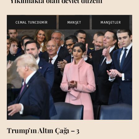
“Yıkılmakta olan devlet düzeni”
CEMAL TUNCDEMİR
,
MANŞET
,
MANŞETLER
Trump’ın Altın Çağı – 3