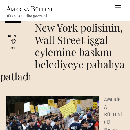
Skip
Amerika Bülteni
Men
to
Türkçe Amerika gazetesi
content
New York polisinin,
Wall Street işgal
APRIL
12
eylemine baskını
2013
belediyeye pahalıya
patladı
AMERİK
A
BÜLTENİ
(12
Nisan