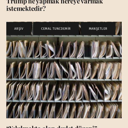
Trump ne yapmak nereye varmak
istemektedir?
ARŞİV
,
CEMAL TUNCDEMİR
,
MANŞETLER