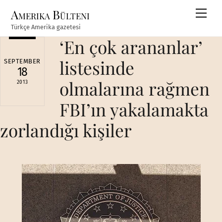
Skip
Amerika Bülteni
Men
to
Türkçe Amerika gazetesi
content
‘En çok arananlar’
listesinde
SEPTEMBER
18
olmalarına rağmen
2013
FBI’ın yakalamakta
zorlandığı kişiler