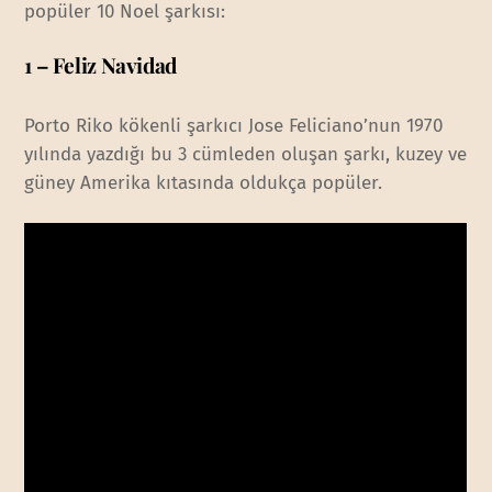
popüler 10 Noel şarkısı:
1 – Feliz Navidad
Porto Riko kökenli şarkıcı Jose Feliciano’nun 1970
yılında yazdığı bu 3 cümleden oluşan şarkı, kuzey ve
güney Amerika kıtasında oldukça popüler.