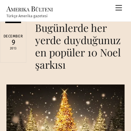
Skip
Amerika Bülteni
Men
to
Türkçe Amerika gazetesi
content
Bugünlerde her
yerde duyduğunuz
DECEMBER
9
en popüler 10 Noel
2013
şarkısı