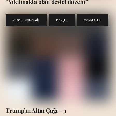
“Yıkılmakta olan devlet düzeni”
CEMAL TUNCDEMİR
,
MANŞET
,
MANŞETLER
Trump’ın Altın Çağı – 3