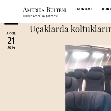
Skip
Amerika Bülteni
to
EKONOMİ
HUK
content
Türkçe Amerika gazetesi
Uçaklarda koltukların
APRIL
21
2014