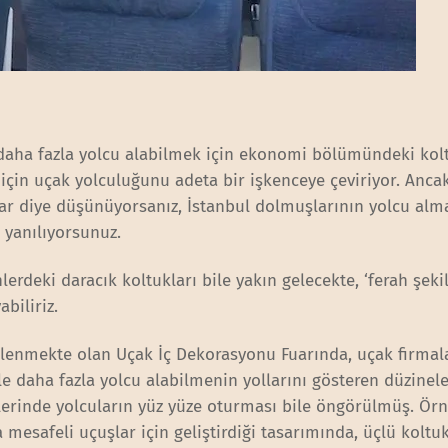
 daha fazla yolcu alabilmek için ekonomi bölümündeki kol
i için uçak yolculuğunu adeta bir işkenceye çeviriyor. Anca
ar diye düşünüyorsanız, İstanbul dolmuşlarının yolcu alm
 yanılıyorsunuz.
rdeki daracık koltukları bile yakın gelecekte, ‘ferah şeki
abiliriz.
enmekte olan Uçak İç Dekorasyonu Fuarında, uçak firmala
daha fazla yolcu alabilmenin yollarını gösteren düzinele
lerinde yolcuların yüz yüze oturması bile öngörülmüş. Ör
 mesafeli uçuşlar için geliştirdiği tasarımında, üçlü koltu