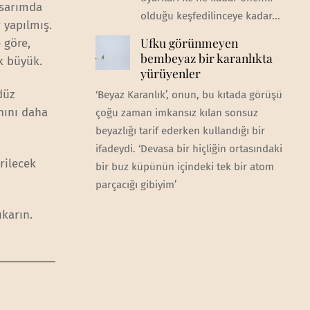
asarımda
olduğu keşfedilinceye kadar...
 yapılmış.
Ufku görünmeyen
 göre,
bembeyaz bir karanlıkta
k büyük.
yürüyenler
düz
‘Beyaz Karanlık’, onun, bu kıtada görüşü
anını daha
çoğu zaman imkansız kılan sonsuz
beyazlığı tarif ederken kullandığı bir
ifadeydi. ‘Devasa bir hiçliğin ortasındaki
rilecek
bir buz küpünün içindeki tek bir atom
parçacığı gibiyim’
ıkarın.