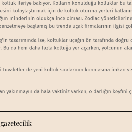
i koltuk ileriye bakıyor. Kolların konulduğu kolluklar bu t
sini kolaylaştırmak için de koltuk oturma yerleri katlanır
uğun minderinin oldukça ince olması. Zodiac yöneticilerine
enzetmeye başlamış bu trende uçak firmalarının ilgisi ço
’in tasarımında ise, koltuklar uçağın ön tarafında doğru 
iyor. Bu da hem daha fazla koltuğa yer açarken, yolcunun al
ki tuvaletler de yeni koltuk sıralarının konmasına imkan ve
n yakınmayın da hala vaktiniz varken, o darlığın keyfini ç
gazetecilik