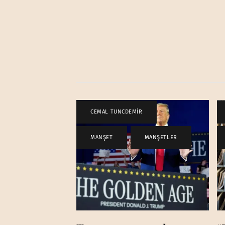
CEMAL TUNCDEMİR
,
MANŞET
,
MANŞETLER