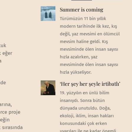
Summer is coming
Türümüzün 11 bin yıllık
modern tarihinde ilk kez, kış
değil, yaz mevsimi en ölümcül
mevsim haline geldi. Kış
tuk
mevsiminde ölen insan sayısı
k eğer
hızla azalırken, yaz
a
mevsiminde ölen insan sayısı
hızla yükseliyor.
lde
‘Her şey her şeyle irtibatlı’
19. yüzyılın en ünlü bilim
insanıydı. Sonra bütün
rına,
dünyada unutuldu. Doğa,
rce proje
ekoloji, iklim, insan hakları
neğin
konusundaki çok erken
k sırasında
uyarıları ile ne kadar önemli