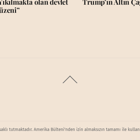
Yıkılmakta olan devlet
Trump’ın Altın Çağ
üzeni”
Back
To
Top
saklı tutmaktadır. Amerika Bülteni'nden izin almaksızın tamamı ile kullanı