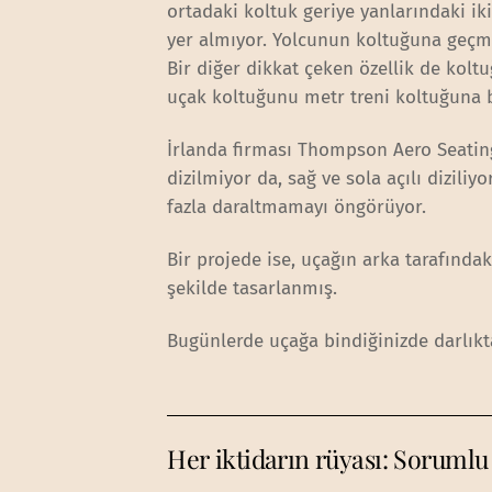
ortadaki koltuk geriye yanlarındaki ik
yer almıyor. Yolcunun koltuğuna geçme
Bir diğer dikkat çeken özellik de kolt
uçak koltuğunu metr treni koltuğuna b
İrlanda firması Thompson Aero Seating
dizilmiyor da, sağ ve sola açılı dizil
fazla daraltmamayı öngörüyor.
Bir projede ise, uçağın arka tarafında
şekilde tasarlanmış.
Bugünlerde uçağa bindiğinizde darlıkta
Her iktidarın rüyası: Sorumlu 