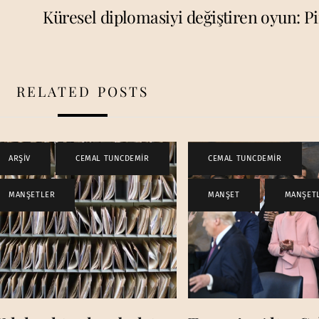
Küresel diplomasiyi değiştiren oyun: P
RELATED POSTS
ARŞİV
,
CEMAL TUNCDEMİR
,
CEMAL TUNCDEMİR
,
MANŞETLER
MANŞET
,
MANŞET