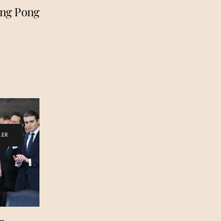
ing Pong
LER