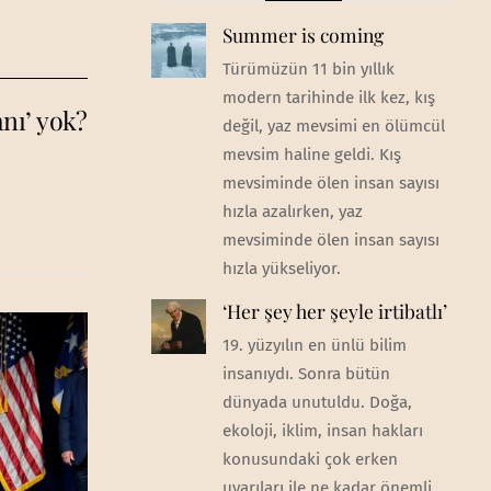
Summer is coming
Türümüzün 11 bin yıllık
modern tarihinde ilk kez, kış
nı’ yok?
değil, yaz mevsimi en ölümcül
mevsim haline geldi. Kış
mevsiminde ölen insan sayısı
hızla azalırken, yaz
mevsiminde ölen insan sayısı
hızla yükseliyor.
‘Her şey her şeyle irtibatlı’
19. yüzyılın en ünlü bilim
insanıydı. Sonra bütün
dünyada unutuldu. Doğa,
ekoloji, iklim, insan hakları
konusundaki çok erken
uyarıları ile ne kadar önemli