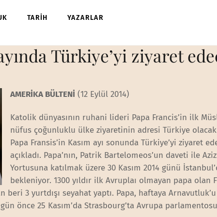
UK
TARİH
YAZARLAR
yında Türkiye’yi ziyaret ed
AMERİKA BÜLTENİ
(12 Eylül 2014)
Katolik dünyasının ruhani lideri Papa Francis’in ilk M
nüfus çoğunluklu ülke ziyaretinin adresi Türkiye olacak.
Papa Fransis’in Kasım ayı sonunda Türkiye’yi ziyaret ed
açıkladı. Papa’nın, Patrik Bartelomeos’un daveti ile Azi
Yortusuna katılmak üzere 30 Kasım 2014 günü İstanbul
bekleniyor. 1300 yıldır ilk Avruplaı olmayan papa olan F
an beri 3 yurtdışı seyahat yaptı. Papa, haftaya Arnavutluk’u
 gün önce 25 Kasım’da Strasbourg’ta Avrupa parlamentosu