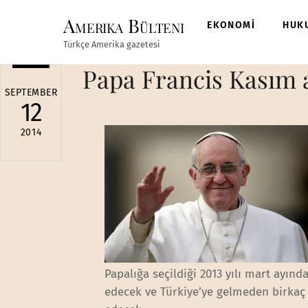
Skip
Amerika Bülteni
to
EKONOMİ
HUK
content
Türkçe Amerika gazetesi
Papa Francis Kasım a
SEPTEMBER
12
2014
Papalığa seçildiği 2013 yılı mart ayınd
edecek ve Türkiye’ye gelmeden birkaç