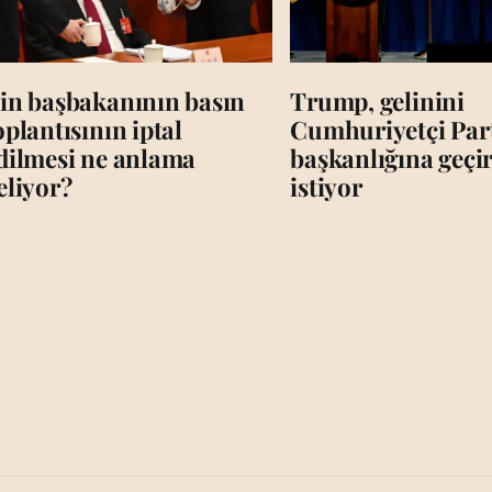
in başbakanının basın
Trump, gelinini
oplantısının iptal
Cumhuriyetçi Par
dilmesi ne anlama
başkanlığına geç
eliyor?
istiyor