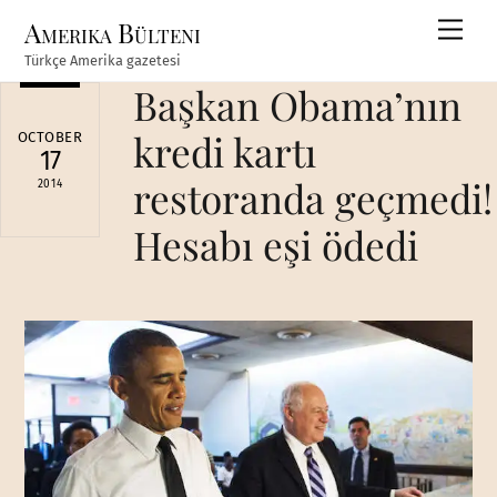
Skip
Amerika Bülteni
Men
to
Türkçe Amerika gazetesi
content
Başkan Obama’nın
kredi kartı
OCTOBER
17
restoranda geçmedi!
2014
Hesabı eşi ödedi