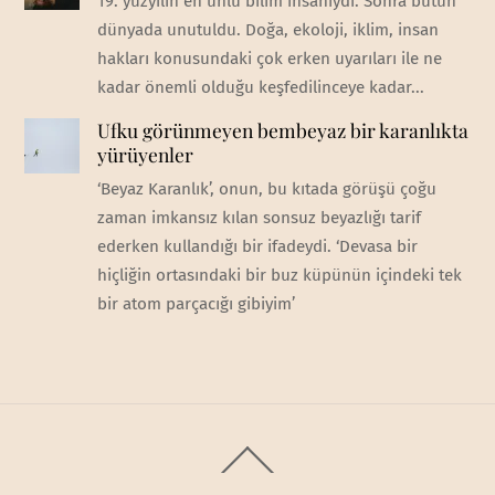
19. yüzyılın en ünlü bilim insanıydı. Sonra bütün
dünyada unutuldu. Doğa, ekoloji, iklim, insan
hakları konusundaki çok erken uyarıları ile ne
kadar önemli olduğu keşfedilinceye kadar...
Ufku görünmeyen bembeyaz bir karanlıkta
yürüyenler
‘Beyaz Karanlık’, onun, bu kıtada görüşü çoğu
zaman imkansız kılan sonsuz beyazlığı tarif
ederken kullandığı bir ifadeydi. ‘Devasa bir
hiçliğin ortasındaki bir buz küpünün içindeki tek
bir atom parçacığı gibiyim’
Back
To
Top