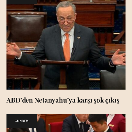
ABD’den Netanyahu’ya karşı şok çıkış
GÜNDEM