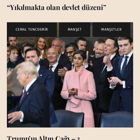
“Yıkılmakta olan devlet düzeni”
CEMAL TUNCDEMİR
,
MANŞET
,
MANŞETLER
Trump’ın Altın Çağı – 3