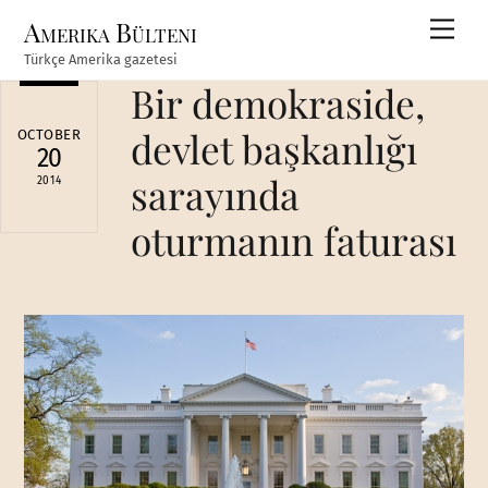
Skip
Amerika Bülteni
Men
to
Türkçe Amerika gazetesi
content
Bir demokraside,
devlet başkanlığı
OCTOBER
20
sarayında
2014
oturmanın faturası