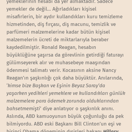
yemeklerinin hesabı da yer almaktadır. Sadece
yemekler de değil… Ağırladıkları kişisel
misafirlerin, bir aydır kullandıkları kuru temizleme
hizmetinden, diş fırçası, diş macunu, temizlik ve
parfümeri malzemelerine kadar bütün kişisel
malzemelerin ücreti de miktarlarıyla beraber
kaydedilmiştir. Ronald Reagan, hesabın
büyüklüğüne şaşırsa da görevlinin getirdiği faturayı
gülümseyerek alır ve muhasebeye maaşından
ödenmesi talimatı verir. Kocasının aksine Nancy
Reagan’ın şaşkınlığı çok daha büyüktür. Anılarında,
‘
kimse bize Başkan ve Eşinin Beyaz Saray’da
yaşarken yedikleri yemeklere ve kullandıkları günlük
malzemelere para ödemek zorunda olduklarından
bahsetmemişti
’ diye anlatıyor o şaşkınlık anını.
Aslında, ABD kamuoyunun büyük çoğunluğu da pek
bilmiyordu. ABD eski Başkanı Bill Clinton’un eşi ve
birinci Obama döneminin dışişleri bakanı
Hillary