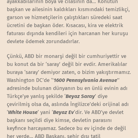
ayakkabılarının boya ve cilasının da… Konutun
başkan ve ailesinin kaldıkları kısmındaki temizlikçi,
garson ve hizmetçilerin çalıştıkları süredeki saat
ücretini de başkan öder. Kısacası, kira ve elektrik
faturası dışında kendileri için harcanan her kuruşu
devlete ödemek zorundadırlar.
Çünkü, ABD bir monarşi değil bir cumhuriyettir ve
bu konut da bir ‘saray’ değil bir evdir. Amerikalılar
buraya ‘saray’ demiyor zaten, o bizim yakıştırmamız.
Washington DC’de ‘’
1600 Pennsylvania Avenue
’’
adresinde bulunan dünyanın bu en ünlü evinin adı
Türkçe’ye yanlış şekilde ‘
Beyaz Saray
’ diye
çevirilmiş olsa da, aslında İngilizce’deki orijinal adı
‘
White House
‘ yani ‘
Beyaz Ev
‘dir. Ve ABD’ye devlet
başkanı seçildi diye kimse, devletin parasını
keyfince harcayamaz. Sadece bu ev içinde de değil
her yerde… ABD Başkanı, şehir dışı tatil