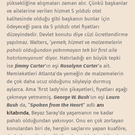
yüksekliğine alışmaları zaman alır. Çünkü başkanlar
ve ailelerine verilen hizmet 5 yıldızlı otel
kalitesinde olduğu gibi başkanın bunlar için
ödeyeceği para da 5 yıldızlı otel fiyatları
düzeyindedir. Devlet konutu diye cüzi ücretlendirme
yapılmaz. Walters, ‘
yemek, hizmet ve malzemelerin
pahalı olduğundan yakınmayan tek bir first aile
hatırlamıyorum
’ diyor. Hatırladığı en büyük tepki
ise
Jimmy Carter
’ın eşi
Rosalynn Carter
’a ait.
Memleketleri Atlanta’da yemeğin de malzemelerin
de çok daha ucuz olduğunu söyleyip durmuş
aylarca. Ama ‘first lady’nin şikayetleri, fiyatları aşağı
çekmeye yetmemiş.
George W. Bush
’un eşi
Laura
Bush
da, “
Spoken from the Heart
” adlı
anı
kitabında
, Beyaz Saray’da yaşamanın ne kadar
pahalı olduğundan yakınıyor. Onu en çok zorlayan
konulardan biri de, hergün saçlarını yapan kuaföre,