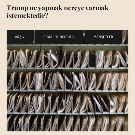
Trump ne yapmak nereye varmak
istemektedir?
ARŞİV
,
CEMAL TUNCDEMİR
,
MANŞETLER