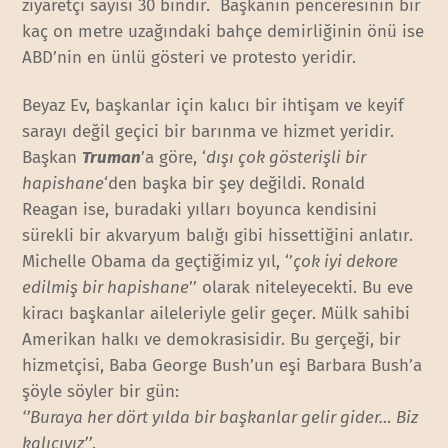
ziyaretçi sayısı 30 bindir. Başkanın penceresinin bir
kaç on metre uzağındaki bahçe demirliğinin önü ise
ABD’nin en ünlü gösteri ve protesto yeridir.
Beyaz Ev, başkanlar için kalıcı bir ihtişam ve keyif
sarayı değil geçici bir barınma ve hizmet yeridir.
Başkan
Truman
’a göre, ‘
dışı çok gösterişli bir
hapishane
‘den başka bir şey değildi. Ronald
Reagan ise, buradaki yılları boyunca kendisini
sürekli bir akvaryum balığı gibi hissettiğini anlatır.
Michelle Obama da geçtiğimiz yıl, ‘’
çok iyi dekore
edilmiş bir hapishane
’’ olarak niteleyecekti. Bu eve
kiracı başkanlar aileleriyle gelir geçer. Mülk sahibi
Amerikan halkı ve demokrasisidir. Bu gerçeği, bir
hizmetçisi, Baba George Bush’un eşi Barbara Bush’a
şöyle söyler bir gün:
‘’Buraya her dört yılda bir başkanlar gelir gider… Biz
kalıcıyız’’
.