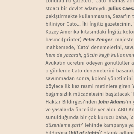
Londralı iki gazeteci, ‘Cato’ mahlas 
stoacı bir devlet adamıydı.
Julius Caes
pekiştirmekte kullanmasına, Sezar’ın t
biliniyor Cato… İki İngiliz gazetecini
Kuzey Amerika kıtasındaki İngiliz kolo
basıncı(printer)
Peter Zenger
, majeste
mahkemede, ‘Cato’ denemelerini, savun
hem de yazarak, gücün keyfi kullanımını
Avukatın ücretini ödeyen gönüllüller a
o günlerde Cato denemelerini basarak 
savunmadan sonra, koloni yönetimini ş
böylece ilk kez resmi metinlere giren ‘
bağımsızlık mücadelesini başlatacak ‘K
Haklar Bildirgesi’nden
John Adams
’ın
ve yasalarda öncelikle yer aldı. ABD 
sunulduğunda bir çok kurucu baba, ‘
a
düzenleme şartı
’ lehinde kampanya ya
bildirgesi (
bill of rights
)’ olarak adla