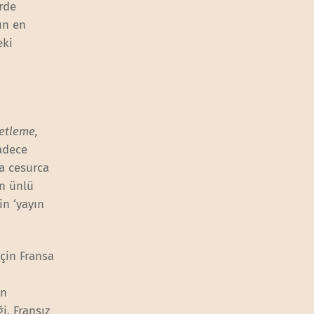
erde
ın en
eki
netleme,
sadece
da cesurca
n ünlü
in ‘yayın
çin Fransa
an
i, Fransız