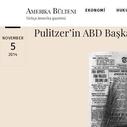
Skip
Amerika Bülteni
to
EKONOMİ
HUK
content
Türkçe Amerika gazetesi
Pulitzer’in ABD Başk
NOVEMBER
5
2014