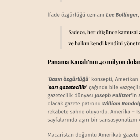
İfade özgürlüğü uzmanı
Lee Bollinger
Sadece, her düşünce kamusal a
ve halkın kendi kendini yöne
Panama Kanalı’nın 40 milyon dolarl
‘
Basın özgürlüğü
’ konsepti, Amerikan 
‘
sarı gazetecilik
’ çağında bile vazgeçil
gazetecilik dünyası
Joseph Pulitzer
’in
olacak gazete patronu
William Randol
rekabete sahne oluyordu. Amerika – İsp
sayfalarında aşırı bir sansasyonalizm 
Macaristan doğumlu Amerikalı gazete