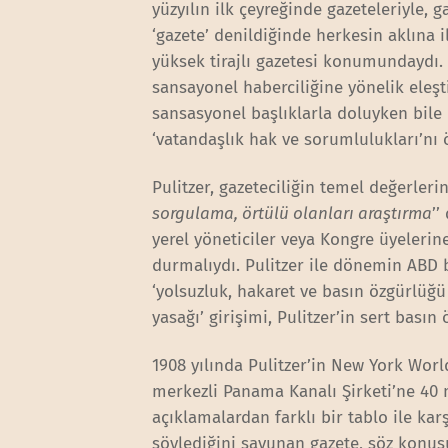
yüzyılın ilk çeyreğinde gazeteleriyle,
‘gazete’ denildiğinde herkesin aklına ilk
yüksek tirajlı gazetesi konumundaydı. E
sansayonel haberciliğine yönelik eleşti
sansasyonel başlıklarla doluyken bile 
‘vatandaşlık hak ve sorumlulukları’nı ö
Pulitzer, gazeteciliğin temel değerlerin
sorgulama, örtülü olanları araştırma
’’
yerel yöneticiler veya Kongre üyelerin
durmalıydı. Pulitzer ile dönemin ABD
‘yolsuzluk, hakaret ve basın özgürlüğü
yasağı’ girişimi, Pulitzer’in sert bası
1908 yılında Pulitzer’in New York Wor
merkezli Panama Kanalı Şirketi’ne 40
açıklamalardan farklı bir tablo ile k
söylediğini savunan gazete, söz konusu