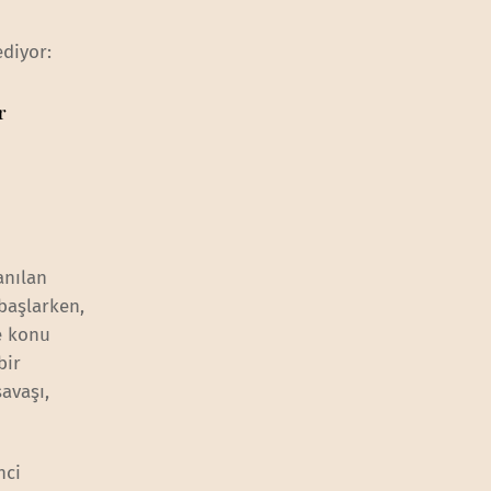
ediyor:
r
anılan
 başlarken,
e konu
bir
avaşı,
nci