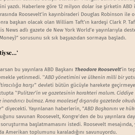
ini yazdı. Haberlere göre 12 milyon dolar ise şirketin ABD 
r arasında Roosevelt’in kayınbiraderi Douglas Robinson ile
nra başkan olacak olan William Taft’ın kardeşi Clark P. Taf
is News adlı gazete de New York World’e yayınlarıyla deste
 Money)” sorusunu sık sık başyazıdan sormaya başladı.
tiyse…’
n sarsan bu yayınlara ABD Başkanı
Theodore Roosevelt
’in te
lemekle yetinmedi. ‘’
ABD yönetimini ve ülkenin milli bir yatı
iracılığa karşı’
’ devleti bütün gücüyle harekete geçirmeye
tupta ‘’
Pulitzer’in ve gazetesinin karakteri malum. Ciddiye
e inandırıcı bulmaz. Ama maalesef dışarıda gazetede oku
r’
’ diyecekti. Yayınlanan haberlerin, ”
ABD Başkanını ve hük
duğunu savunan Roosevelt, Kongre’den de bu yayınlara da
ir soruşturma başlatmamasını istedi. Roosevelt mesajında, 
da Amerikan toplumunu karaladığını savunuyordu.