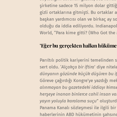
şirketine sadece 15 milyon dolar gittiğ
gizli ortaklarına gitmişti. Bu ortakla
başkan yardımcısı olan ve birkaç ay so
olduğu da iddia ediliyordu. Indianapol
World, “Para kime gitti? (Who Got the
’Eğer bu gerçekten halkın hüküme
Parıltılı politik kariyerini temelinde
sert oldu. ‘
Alçakça bir iftira
’ diye nite
dünyanın gözünde küçük düşüren bu ift
Göreve çağırdığı Kongre’ye yazdığı mek
alınmayan bu gazetedeki iddiayı kims
herşeye inanan binlerce cahil insan va
yayın yoluyla karalama suçu
” oluştur
Panama Kanalı sözleşmesi ile ilgili b
haberlerinin ABD hükümetinin şahsın