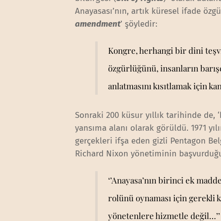
Anayasası’nın, artık küresel ifade özg
amendment
’ şöyledir:
Kongre, herhangi bir dini teşv
özgürlüğünü, insanların barışç
anlatmasını kısıtlamak için ka
Sonraki 200 küsur yıllık tarihinde de,
yansıma alanı olarak görüldü. 1971 yı
gerçekleri ifşa eden gizli Pentagon Bel
Richard Nixon yönetiminin başvurduğu
‘’Anayasa’nın birinci ek madd
rolünü oynaması için gerekli 
yönetenlere hizmetle değil…’’