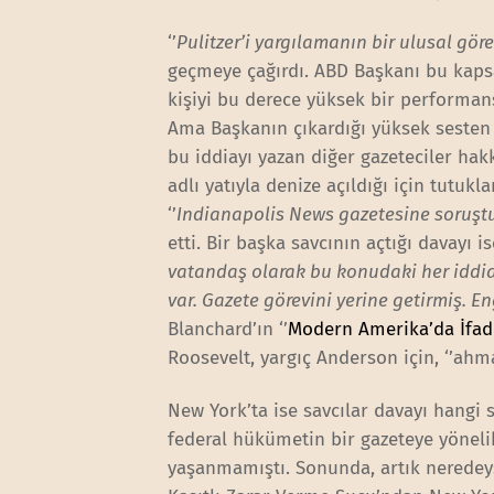
‘’
Pulitzer’i yargılamanın bir ulusal gö
geçmeye çağırdı. ABD Başkanı bu kapsa
kişiyi bu derece yüksek bir performans
Ama Başkanın çıkardığı yüksek sesten 
bu iddiayı yazan diğer gazeteciler hakk
adlı yatıyla denize açıldığı için tutuk
‘’
Indianapolis News gazetesine soruşt
etti. Bir başka savcının açtığı davayı i
vatandaş olarak bu konudaki her iddia
var. Gazete görevini yerine getirmiş. 
Blanchard’ın ‘’
Modern Amerika’da İfad
Roosevelt, yargıç Anderson için, ‘’ahma
New York’ta ise savcılar davayı hangi
federal hükümetin bir gazeteye yönelik
yaşanmamıştı. Sonunda, artık neredeys