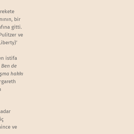
arekete
ının, bir
ına gitti.
ulitzer ve
iberty)’
n istifa
 Ben de
ışma hakkı
rgareth
n
kadar
iç
aince ve