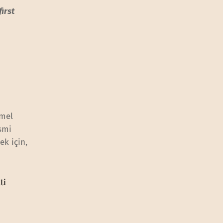
first
emel
smi
ek için,
ti