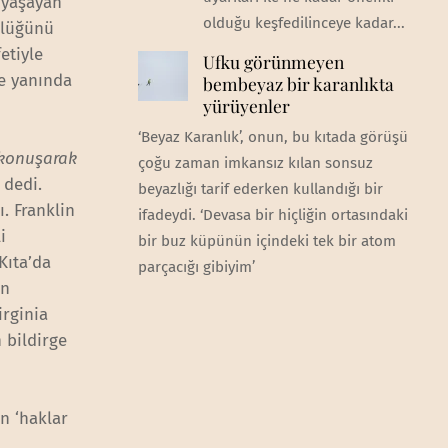
 yaşayan
olduğu keşfedilinceye kadar...
örlüğünü
etiyle
Ufku görünmeyen
te yanında
bembeyaz bir karanlıkta
yürüyenler
‘Beyaz Karanlık’, onun, bu kıtada görüşü
 konuşarak
çoğu zaman imkansız kılan sonsuz
’ dedi.
beyazlığı tarif ederken kullandığı bir
. Franklin
ifadeydi. ‘Devasa bir hiçliğin ortasındaki
i
bir buz küpünün içindeki tek bir atom
Kıta’da
parçacığı gibiyim’
en
irginia
 bildirge
n ‘haklar