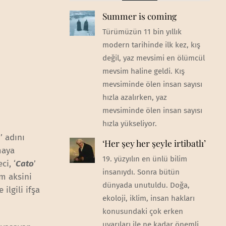
Summer is coming
Türümüzün 11 bin yıllık
modern tarihinde ilk kez, kış
değil, yaz mevsimi en ölümcül
mevsim haline geldi. Kış
mevsiminde ölen insan sayısı
hızla azalırken, yaz
mevsiminde ölen insan sayısı
hızla yükseliyor.
)’ adını
‘Her şey her şeyle irtibatlı’
maya
19. yüzyılın en ünlü bilim
ci, ‘
Cato
’
insanıydı. Sonra bütün
m aksini
dünyada unutuldu. Doğa,
ilgili ifşa
ekoloji, iklim, insan hakları
konusundaki çok erken
uyarıları ile ne kadar önemli