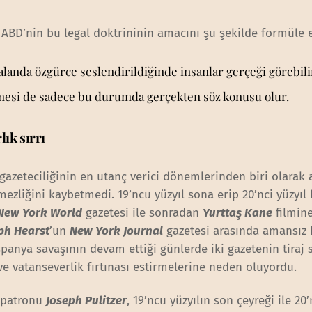
, ABD’nin bu legal doktrininin amacını şu şekilde formüle 
landa özgürce seslendirildiğinde insanlar gerçeği görebili
tmesi de sadece bu durumda gerçekten söz konusu olur.
ık sırrı
gazeteciliğinin en utanç verici dönemlerinden biri olarak 
mezliğini kaybetmedi. 19’ncu yüzyıl sona erip 20’nci yüzyıl
New York World
gazetesi ile sonradan
Yurttaş Kane
filmin
ph Hearst
’un
New York Journal
gazetesi arasında amansız 
anya savaşının devam ettiği günlerde iki gazetenin tiraj s
ve vatanseverlik fırtınası estirmelerine neden oluyordu.
 patronu
Joseph Pulitzer
, 19’ncu yüzyılın son çeyreği ile 20’