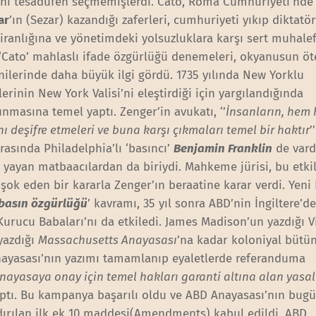
adını tesadüfen seçmemişlerdi. Cato, Roma Cumhuriyeti’nde
ar
’ın (Sezar) kazandığı zaferleri, cumhuriyeti yıkıp diktat
iranlığına ve yönetimdeki yolsuzluklara karşı sert muhalef
n, ‘Cato’ mahlaslı ifade özgürlüğü denemeleri, okyanusun ö
nilerinde daha büyük ilgi gördü. 1735 yılında New Yorklu
lerinin New York Valisi’ni eleştirdiği için yargılandığında
masına temel yaptı. Zenger’in avukatı, ‘’
İnsanların, hem
 deşifre etmeleri ve buna karşı çıkmaları temel bir haktır
’
rasında Philadelphia’lı ‘basıncı’
Benjamin Franklin
de vardı
yayan matbaacılardan da biriydi. Mahkeme jürisi, bu etkil
ok eden bir kararla Zenger’ın beraatine karar verdi. Yeni 
basın özgürlüğü
’ kavramı, 35 yıl sonra ABD’nin İngiltere’d
urucu Babaları’nı da etkiledi. James Madison’un yazdığı V
 yazdığı
Massachusetts Anayasası
’na kadar koloniyal bütün
Anayasası’nın yazımı tamamlanıp eyaletlerde referanduma
nayasaya onay için temel hakları garanti altına alan yasal
ptı. Bu kampanya başarılı oldu ve ABD Anayasası’nın bugü
ndırılan ilk ek 10 maddesi(Amendments) kabul edildi. ABD