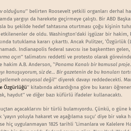
rev olduğunu
’’ belirten Roosevelt yetkili organları derhal h
mda yargıyı da harekete geçirmeye çalıştı. Bir ABD Başkan
la bu şekilde hedef tahtasına oturtması çoğu kişinin tuhaf
etkilenenler de oldu. Washington’daki işgüzar bir hakim, P
ında tutuklama kararı çıkarttı. Ancak Pulitzer, ‘Özgürlük (L
lanamadı. Indianapolis federal savcısı ise başkentten gelen,
urma açın
’’ talimatını reddetti ve protesto olarak görevinde
se hakim A.B. Anderson, ‘’
Panama Kanalı bir kamusal proje.
yı konuşuyorum, siz de… Bir gazetenin de bu konuları tart
Engellemek anayasal değil
’’ diyerek davayı reddedecekti. Ma
e Özgürlüğü
’’ kitabında aktardığına göre bu kararı öğrene
k, haydut’’ ve diğer bazı küfürlü ifadeler kullanacaktı.
 suçtan açacaklarını bir türlü bulamıyordu. Çünkü, o güne 
 ‘yayın yoluyla hakaret ve aşağılama suçu’ diye bir vaka h
e hiç uygulanmayan 1825 tarihli ‘Limanlara ve Kalelere H