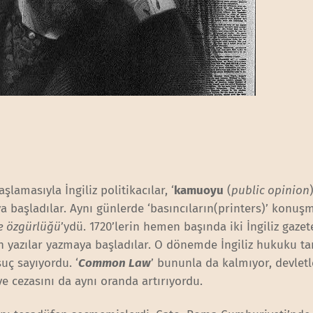
lamasıyla İngiliz politikacılar, ‘
kamuoyu
(
public opinion
a başladılar. Aynı günlerde ‘basıncıların(printers)’ konuş
e özgürlüğü
’ydü. 1720’lerin hemen başında iki İngiliz gazete
 yazılar yazmaya başladılar. O dönemde İngiliz hukuku ta
uç sayıyordu. ‘
Common Law
’ bununla da kalmıyor, devletle 
e cezasını da aynı oranda artırıyordu.