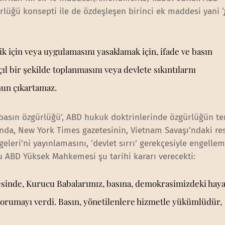
ürlüğü konsepti ile de özdeşleşen birinci ek maddesi yani ‘
ik için veya uygulamasını yasaklamak için, ifade ve basın
ıl bir şekilde toplanmasını veya devlete sıkıntılarnı
nun çıkartamaz.
 ‘basın özgürlüğü’, ABD hukuk doktrinlerinde özgürlüğün t
lında, New York Times gazetesinin, Vietnam Savaşı’ndaki re
geleri’ni yayınlamasını, ‘devlet sırrı’ gerekçesiyle engellem
 ABD Yüksek Mahkemesi şu tarihi kararı verecekti:
esinde, Kurucu Babalarımız, basına, demokrasimizdeki haya
korumayı verdi. Basın, yönetilenlere hizmetle yükümlüdür,