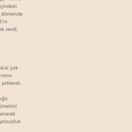
içindeki
 o dönemde
t’ın
k verdi.
pkisi çok
rımını
 yeltendi.
duğu
ümetini
yanarak
yolsuzluk