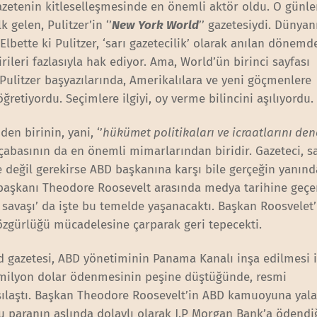
 gazetenin kitleselleşmesinde en önemli aktör oldu. O günl
 gelen, Pulitzer’in ‘’
New York World
’’ gazetesiydi. Dünyan
lbette ki Pulitzer, ‘sarı gazetecilik’ olarak anılan dönemd
rileri fazlasıyla hak ediyor. Ama, World’ün birinci sayfası
Pulitzer başyazılarında, Amerikalılara ve yeni göçmenlere
ğretiyordu. Seçimlere ilgiyi, oy verme bilincini aşılıyordu.
den birinin, yani, ‘’
hükümet politikaları ve icraatlarını de
 çabasının da en önemli mimarlarından biridir. Gazeteci, 
e değil gerekirse ABD başkanına karşı bile gerçeğin yanın
 başkanı Theodore Roosevelt arasında medya tarihine geçe
 savaşı’ da işte bu temelde yaşanacaktı. Başkan Roosvelet’
n özgürlüğü mücadelesine çarparak geri tepecekti.
ld gazetesi, ABD yönetiminin Panama Kanalı inşa edilmesi i
 milyon dolar ödenmesinin peşine düştüğünde, resmi
arşılaştı. Başkan Theodore Roosevelt’in ABD kamuoyuna yal
 paranın aslında dolaylı olarak J.P Morgan Bank’a ödendiğ