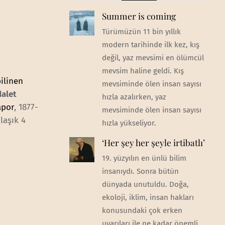
Summer is coming
Türümüzün 11 bin yıllık
modern tarihinde ilk kez, kış
değil, yaz mevsimi en ölümcül
mevsim haline geldi. Kış
bilinen
mevsiminde ölen insan sayısı
dalet
hızla azalırken, yaz
apor
, 1877-
mevsiminde ölen insan sayısı
laşık 4
hızla yükseliyor.
‘Her şey her şeyle irtibatlı’
19. yüzyılın en ünlü bilim
insanıydı. Sonra bütün
dünyada unutuldu. Doğa,
ekoloji, iklim, insan hakları
konusundaki çok erken
uyarıları ile ne kadar önemli