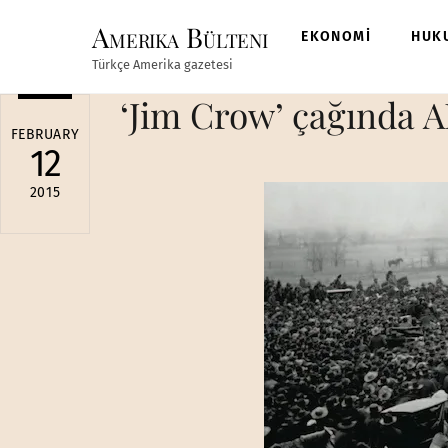
Skip
Amerika Bülteni
to
EKONOMİ
HUK
content
Türkçe Amerika gazetesi
‘Jim Crow’ çağında A
FEBRUARY
12
2015