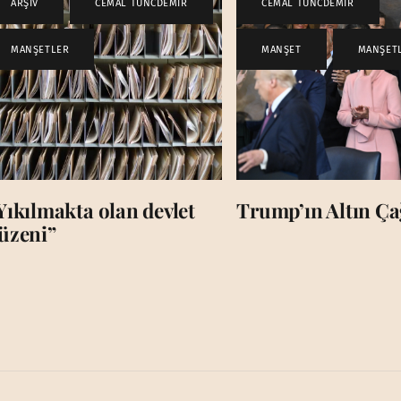
ARŞİV
,
CEMAL TUNCDEMİR
,
CEMAL TUNCDEMİR
,
MANŞETLER
MANŞET
,
MANŞET
Yıkılmakta olan devlet
Trump’ın Altın Çağ
üzeni”