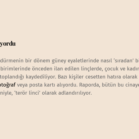
liyordu
ldürmenin bir dönem güney eyaletlerinde nasıl ‘sıradan’ b
birimlerinde önceden ilan edilen linçlerde, çocuk ve kadın
oplandığı kaydediliyor. Bazı kişiler cesetten hatıra olarak
otoğraf
veya posta kartı alıyordu. Raporda, bütün bu cinaye
yle, ‘terör linci’ olarak adlandırılıyor.