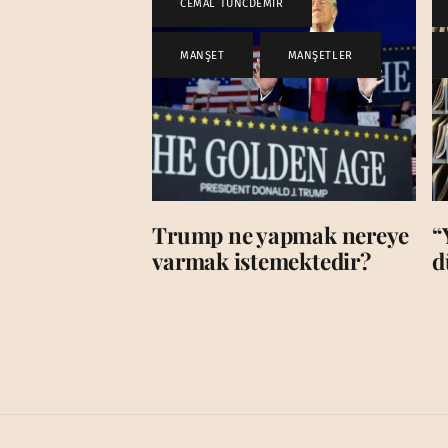
CEMAL TUNCDEMİR
,
MANŞET
,
MANŞETLER
Trump ne yapmak nereye
“
varmak istemektedir?
d