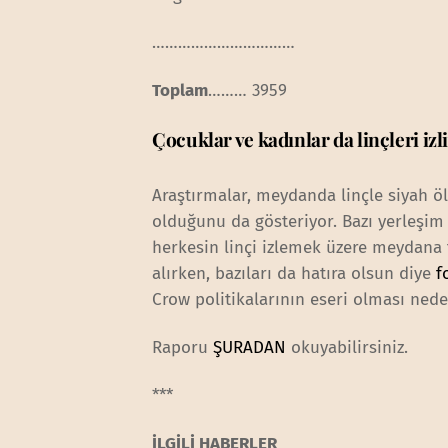
……………………………
Toplam
……… 3959
Çocuklar ve kadınlar da linçleri iz
Araştırmalar, meydanda linçle siyah ö
olduğunu da gösteriyor. Bazı yerleşim 
herkesin linçi izlemek üzere meydana t
alırken, bazıları da hatıra olsun diye
f
Crow politikalarının eseri olması nedeni
Raporu
ŞURADAN
okuyabilirsiniz.
***
İLGİLİ HABERLER