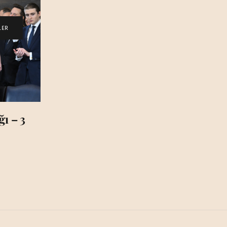
LER
ı – 3