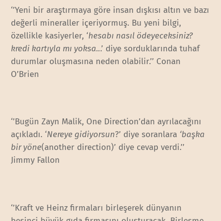
‘’Yeni bir araştırmaya göre insan dışkısı altın ve bazı
değerli mineraller içeriyormuş. Bu yeni bilgi,
özellikle kasiyerler, ‘
hesabı nasıl ödeyeceksiniz?
kredi kartıyla mı yoksa..
.’ diye sorduklarında tuhaf
durumlar oluşmasına neden olabilir.’’ Conan
O’Brien
‘’Bugün Zayn Malik, One Direction’dan ayrılacağını
açıkladı. ‘
Nereye gidiyorsun
?’ diye soranlara
‘başka
bir yöne
(another direction)’ diye cevap verdi.’’
Jimmy Fallon
‘’Kraft ve Heinz firmaları birleşerek dünyanın
beşinci büyük gıda firmasını oluşturacak. Birleşme,