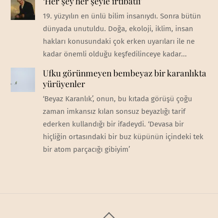
‘Her şey her şeyle irtibatlı’
19. yüzyılın en ünlü bilim insanıydı. Sonra bütün
dünyada unutuldu. Doğa, ekoloji, iklim, insan
hakları konusundaki çok erken uyarıları ile ne
kadar önemli olduğu keşfedilinceye kadar...
Ufku görünmeyen bembeyaz bir karanlıkta
yürüyenler
‘Beyaz Karanlık’, onun, bu kıtada görüşü çoğu
zaman imkansız kılan sonsuz beyazlığı tarif
ederken kullandığı bir ifadeydi. ‘Devasa bir
hiçliğin ortasındaki bir buz küpünün içindeki tek
bir atom parçacığı gibiyim’
Back