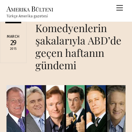
Skip
Amerika Bülteni
Men
to
Türkçe Amerika gazetesi
content
Komedyenlerin
şakalarıyla ABD’de
MARCH
29
geçen haftanın
2015
gündemi