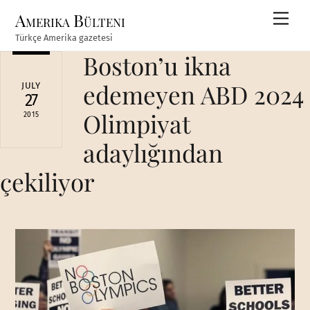
Skip
Amerika Bülteni
Men
to
Türkçe Amerika gazetesi
content
Boston’u ikna
edemeyen ABD 2024
JULY
27
Olimpiyat
2015
adaylığından
çekiliyor