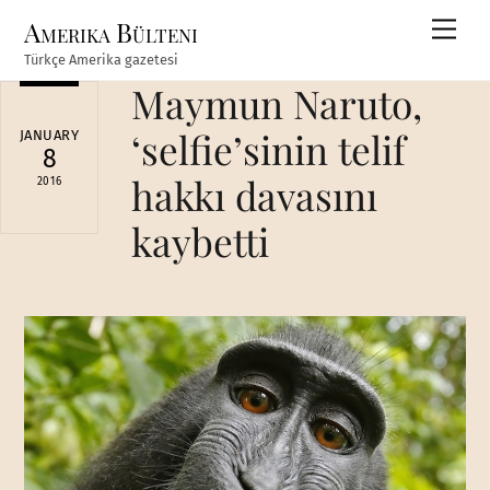
Skip
Amerika Bülteni
Men
to
Türkçe Amerika gazetesi
content
Maymun Naruto,
‘selfie’sinin telif
JANUARY
8
hakkı davasını
2016
kaybetti