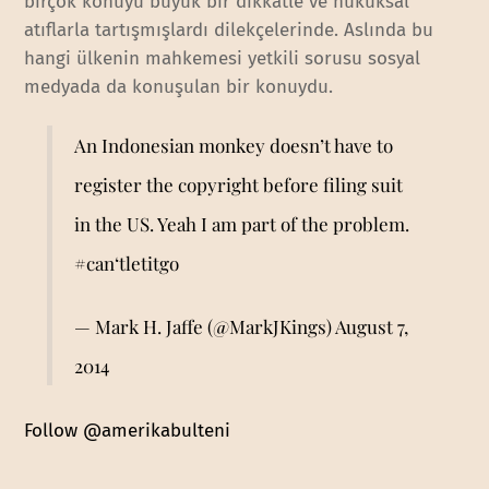
birçok konuyu büyük bir dikkatle ve hukuksal
atıflarla tartışmışlardı dilekçelerinde. Aslında bu
hangi ülkenin mahkemesi yetkili sorusu sosyal
medyada da konuşulan bir konuydu.
An Indonesian monkey doesn’t have to
register the copyright before filing suit
in the US. Yeah I am part of the problem.
#can
‘tletitgo
— Mark H. Jaffe (@MarkJKings)
August 7,
2014
Follow @amerikabulteni