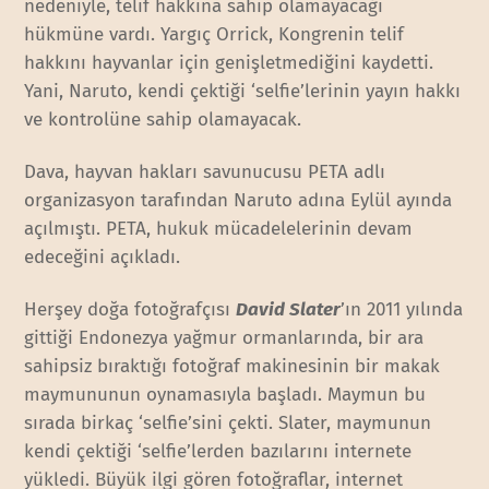
nedeniyle, telif hakkına sahip olamayacağı
hükmüne vardı. Yargıç Orrick, Kongrenin telif
hakkını hayvanlar için genişletmediğini kaydetti.
Yani, Naruto, kendi çektiği ‘selfie’lerinin yayın hakkı
ve kontrolüne sahip olamayacak.
Dava, hayvan hakları savunucusu PETA adlı
organizasyon tarafından Naruto adına Eylül ayında
açılmıştı. PETA, hukuk mücadelelerinin devam
edeceğini açıkladı.
Herşey doğa fotoğrafçısı
David Slater
’ın 2011 yılında
gittiği Endonezya yağmur ormanlarında, bir ara
sahipsiz bıraktığı fotoğraf makinesinin bir makak
maymununun oynamasıyla başladı. Maymun bu
sırada birkaç ‘selfie’sini çekti. Slater, maymunun
kendi çektiği ‘selfie’lerden bazılarını internete
yükledi. Büyük ilgi gören fotoğraflar, internet