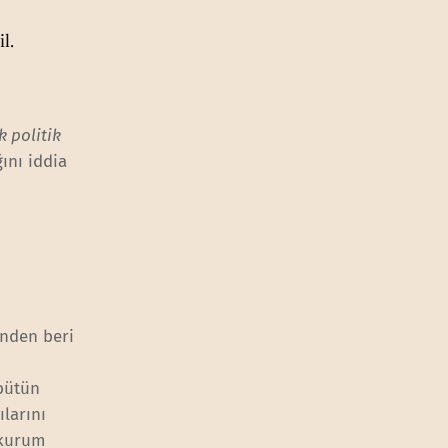
l.
k politik
ını iddia
inden beri
bütün
larını
 kurum