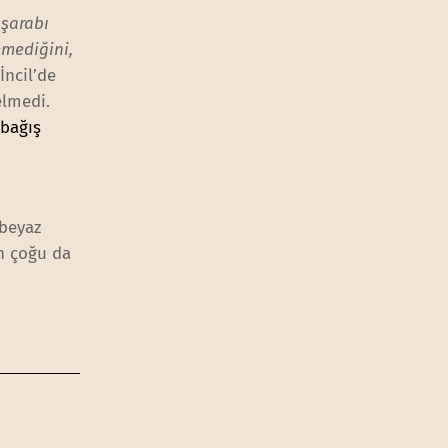
 şarabı
emediğini,
İncil’de
elmedi.
,
bağış
 beyaz
in çoğu da