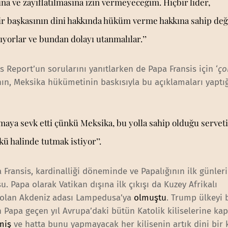
ına ve zayıflatılmasına izin vermeyeceğim. Hiçbir lider,
, bir başkasının dini hakkında hüküm verme hakkına sahip deği
ıyorlar ve bundan dolayı utanmalılar.’’
Report’un sorularını yanıtlarken de Papa Fransis için ‘
ço
nın, Meksika hükümetinin baskısıyla bu açıklamaları yaptığ
maya sevk etti çünkü Meksika, bu yolla sahip olduğu serveti
 halinde tutmak istiyor’’.
 Fransis, kardinalliği döneminde ve Papalığının ilk günler
. Papa olarak Vatikan dışına ilk çıkışı da Kuzey Afrikalı
 olan Akdeniz adası Lampedusa’ya
olmuştu
. Trump ülkeyi 
apa geçen yıl Avrupa’daki bütün Katolik kiliselerine kapı
miş
ve hatta bunu yapmayacak her kilisenin artık dini bir