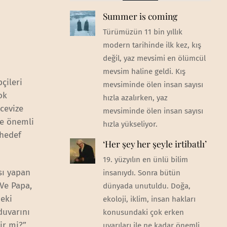
Summer is coming
Türümüzün 11 bin yıllık
modern tarihinde ilk kez, kış
değil, yaz mevsimi en ölümcül
mevsim haline geldi. Kış
çileri
mevsiminde ölen insan sayısı
ok
hızla azalırken, yaz
cevize
mevsiminde ölen insan sayısı
de önemli
hızla yükseliyor.
 hedef
‘Her şey her şeyle irtibatlı’
19. yüzyılın en ünlü bilim
sı yapan
insanıydı. Sonra bütün
 Ve Papa,
dünyada unutuldu. Doğa,
deki
ekoloji, iklim, insan hakları
duvarını
konusundaki çok erken
ir mi?”
uyarıları ile ne kadar önemli