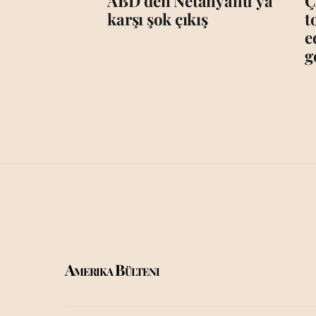
ABD’den Netanyahu’ya
Ç
karşı şok çıkış
t
e
g
Amerika Bülteni