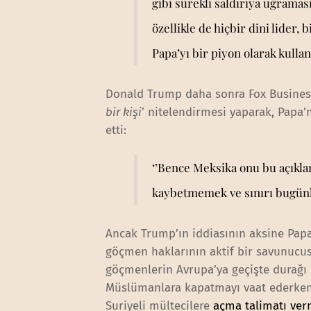
gibi sürekli saldırıya uğramas
özellikle de hiçbir dini lider
Papa’yı bir piyon olarak kullan
Donald Trump daha sonra Fox Business 
bir kişi
’ nitelendirmesi yaparak, Papa’
etti:
‘’Bence Meksika onu bu açıkla
kaybetmemek ve sınırı bugünkü
Ancak Trump’ın iddiasının aksine Papa
göçmen haklarının aktif bir savunucusu
göçmenlerin Avrupa’ya geçişte durağı
Müslümanlara kapatmayı vaat ederken P
Suriyeli mültecilere
açma talimatı ver