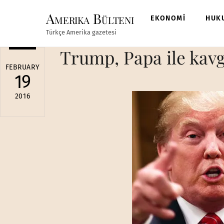
Skip
Amerika Bülteni
to
EKONOMİ
HUK
content
Türkçe Amerika gazetesi
Trump, Papa ile kav
FEBRUARY
19
2016