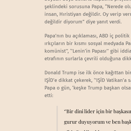
şeklindeki sorusuna Papa, “Nerede ol
insan, Hıristiyan değildir. Oy verip 
değildir diyorum” diye yanıt verdi.
Papa’nın bu açıklaması, ABD iç politi
ırkçıların bir kısmı sosyal medyada P
komünist’’, ‘’Lenin’in Papası’’ gibi iddi
etrafının surlarla çevrili olduğuna dikk
Donald Trump ise ilk önce kağıttan bi
IŞİD’e dikkat çekerek, ‘’IŞİD Vatikan’a
Papa o gün, ‘keşke Trump başkan olsay
etti:
‘’Bir dini lider için bir başka
gurur duyuyorum ve ben başka