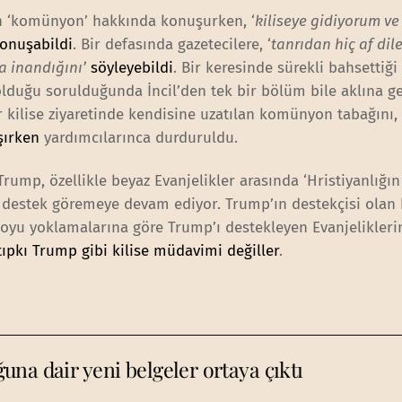
an ‘komünyon’ hakkında konuşurken, ‘
kiliseye gidiyorum ve
konuşabildi
. Bir defasında gazetecilere, ‘
tanrıdan hiç af dil
a inandığını’
söyleyebildi
. Bir keresinde sürekli bahsettiği 
lduğu sorulduğunda İncil’den tek bir bölüm bile aklına g
r kilise ziyaretinde kendisine uzatılan komünyon tabağını
şırken
yardımcılarınca durduruldu.
rump, özellikle beyaz Evanjelikler arasında ‘Hristiyanlığın
r destek göremeye devam ediyor. Trump’ın destekçisi olan
muoyu yoklamalarına göre Trump’ı destekleyen Evanjelikler
tıpkı Trump gibi kilise müdavimi değiller
.
na dair yeni belgeler ortaya çıktı