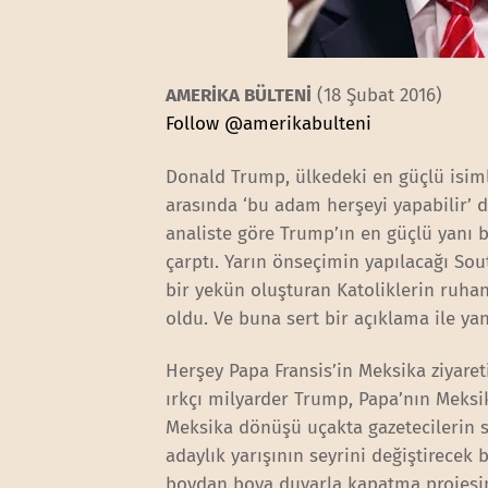
AMERİKA BÜLTENİ
(18 Şubat 2016)
Follow @amerikabulteni
Donald Trump, ülkedeki en güçlü isimle
arasında ‘bu adam herşeyi yapabilir’ 
analiste göre Trump’ın en güçlü yanı 
çarptı. Yarın önseçimin yapılacağı So
bir yekün oluşturan Katoliklerin ruhani
oldu. Ve buna sert bir açıklama ile ya
Herşey Papa Fransis’in Meksika ziyare
ırkçı milyarder Trump, Papa’nın Meksik
Meksika dönüşü uçakta gazetecilerin s
adaylık yarışının seyrini değiştirece
boydan boya duvarla kapatma projesini 