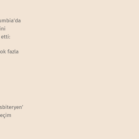
lumbia’da
ini
etti:
ok fazla
sbiteryen’
seçim