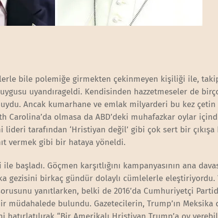
rle bile polemiğe girmekten çekinmeyen kişiliği ile, takip
duygusu uyandırageldi. Kendisinden hazzetmeseler de birç
buydu. Ancak kumarhane ve emlak milyarderi bu kez çetin 
uth Carolina’da olmasa da ABD’deki muhafazkar oylar için
 lideri tarafından ‘Hristiyan değil’ gibi çok sert bir çıkışa
nıt vermek gibi bir hataya yöneldi.
ti ile başladı. Göçmen karşıtlığını kampanyasının ana dava
a gezisini birkaç gündür dolaylı cümlelerle eleştiriyordu.
orusunu yanıtlarken, belki de 2016’da Cumhuriyetçi Parti
k bir müdahalede bulundu. Gazetecilerin, Trump’ın Meksika 
hatırlatılırak “Bir Amerikalı Hristiyan Trump’a oy verebil