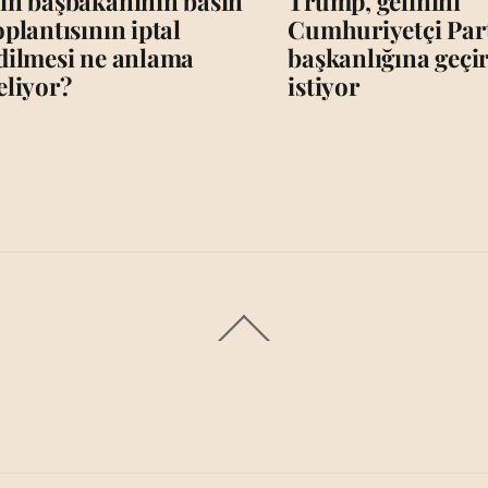
in başbakanının basın
Trump, gelinini
oplantısının iptal
Cumhuriyetçi Par
dilmesi ne anlama
başkanlığına geç
eliyor?
istiyor
Back
To
Top