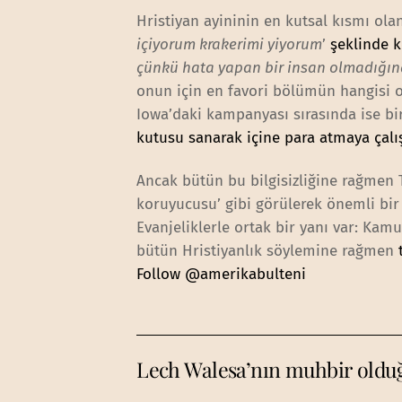
Hristiyan ayininin en kutsal kısmı ol
içiyorum krakerimi yiyorum
’
şeklinde 
çünkü hata yapan bir insan olmadığın
onun için en favori bölümün hangisi o
Iowa’daki kampanyası sırasında ise bi
kutusu sanarak içine para atmaya çalı
Ancak bütün bu bilgisizliğine rağmen T
koruyucusu’ gibi görülerek önemli bi
Evanjeliklerle ortak bir yanı var: Ka
bütün Hristiyanlık söylemine rağmen
Follow @amerikabulteni
Lech Walesa’nın muhbir olduğu