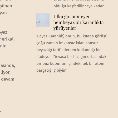
üşünen
olduğu keşfedilinceye kadar...
iyan
Ufku görünmeyen
bembeyaz bir karanlıkta
yürüyenler
eyaz
‘Beyaz Karanlık’, onun, bu kıtada görüşü
merikalı
çoğu zaman imkansız kılan sonsuz
inin
beyazlığı tarif ederken kullandığı bir
ifadeydi. ‘Devasa bir hiçliğin ortasındaki
bir buz küpünün içindeki tek bir atom
masında,
parçacığı gibiyim’
liyor,
e devam
,