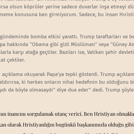
ursa olsun köprüler yerine sadece duvarlar inşa etmeyi d
vermeme konusuna ben girmiyorum. Sadece, bu insan Hırist
k gündeminde bomba etkisi yarattı. Trump taraftarları ve b
apa hakkında ‘’Obama gibi gizli Müslüman’’ veya ‘’Güney A
alarla karşı atağa geçtiler. Bazıları ise, Vatikan şehir devlet
at çektiler.
r açıklama okuyarak Papa’ya tepki gösterdi. Trump açıkla
 saldırırsa, ki herkes onların nihai hedefinin bu olduğunu bi
dı da böyle olmasaydı’’ diye dua eder’’ dedi. Trump şöyl
sının inancını sorgulamak utanç verici. Ben Hristiyan olmakla
n olarak Hristiyanlığın bugünkü başkanımızla olduğu gibi