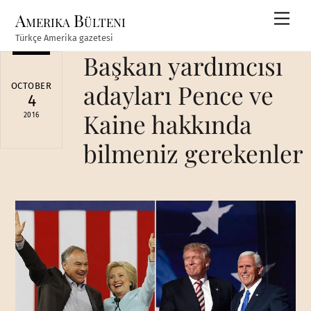
Skip
Amerika Bülteni
Men
to
Türkçe Amerika gazetesi
content
Başkan yardımcısı
adayları Pence ve
OCTOBER
4
Kaine hakkında
2016
bilmeniz gerekenler