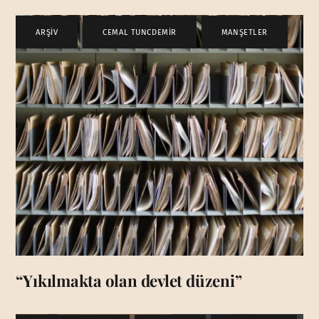
ARŞİV
,
CEMAL TUNCDEMİR
,
MANŞETLER
“Yıkılmakta olan devlet düzeni”