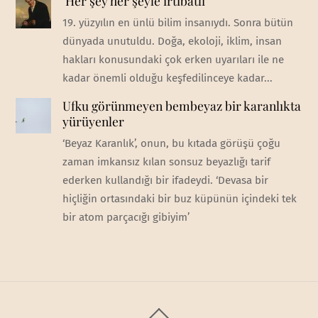
‘Her şey her şeyle irtibatlı’
19. yüzyılın en ünlü bilim insanıydı. Sonra bütün
dünyada unutuldu. Doğa, ekoloji, iklim, insan
hakları konusundaki çok erken uyarıları ile ne
kadar önemli olduğu keşfedilinceye kadar...
Ufku görünmeyen bembeyaz bir karanlıkta
yürüyenler
‘Beyaz Karanlık’, onun, bu kıtada görüşü çoğu
zaman imkansız kılan sonsuz beyazlığı tarif
ederken kullandığı bir ifadeydi. ‘Devasa bir
hiçliğin ortasındaki bir buz küpünün içindeki tek
bir atom parçacığı gibiyim’
Back