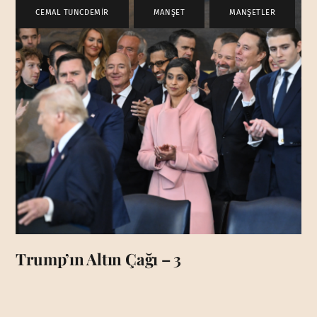
CEMAL TUNCDEMİR
,
MANŞET
,
MANŞETLER
Trump’ın Altın Çağı – 3