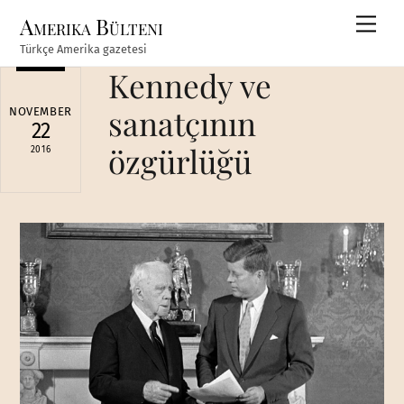
Skip
Amerika Bülteni
Men
to
Türkçe Amerika gazetesi
content
Kennedy ve
sanatçının
NOVEMBER
22
özgürlüğü
2016