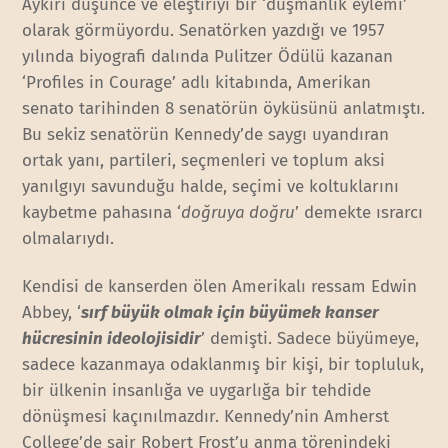
Aykırı düşünce ve eleştiriyi bir ‘düşmanlık eylemi’
olarak görmüyordu. Senatörken yazdığı ve 1957
yılında biyografi dalında Pulitzer Ödülü kazanan
‘Profiles in Courage’ adlı kitabında, Amerikan
senato tarihinden 8 senatörün öyküsünü anlatmıştı.
Bu sekiz senatörün Kennedy’de saygı uyandıran
ortak yanı, partileri, seçmenleri ve toplum aksi
yanılgıyı savunduğu halde, seçimi ve koltuklarını
kaybetme pahasına ‘
doğruya doğru
’ demekte ısrarcı
olmalarıydı.
Kendisi de kanserden ölen Amerikalı ressam Edwin
Abbey, ‘
sırf büyük olmak için büyümek kanser
hücresinin ideolojisidir
’ demişti. Sadece büyümeye,
sadece kazanmaya odaklanmış bir kişi, bir topluluk,
bir ülkenin insanlığa ve uygarlığa bir tehdide
dönüşmesi kaçınılmazdır. Kennedy’nin Amherst
College’de şair Robert Frost’u anma törenindeki