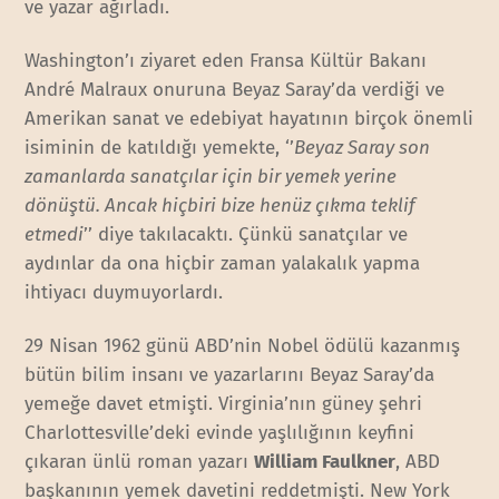
ve yazar ağırladı.
Washington’ı ziyaret eden Fransa Kültür Bakanı
André Malraux onuruna Beyaz Saray’da verdiği ve
Amerikan sanat ve edebiyat hayatının birçok önemli
isiminin de katıldığı yemekte, ‘’
Beyaz Saray son
zamanlarda sanatçılar için bir yemek yerine
dönüştü. Ancak hiçbiri bize henüz çıkma teklif
etmedi
’’ diye takılacaktı. Çünkü sanatçılar ve
aydınlar da ona hiçbir zaman yalakalık yapma
ihtiyacı duymuyorlardı.
29 Nisan 1962 günü ABD’nin Nobel ödülü kazanmış
bütün bilim insanı ve yazarlarını Beyaz Saray’da
yemeğe davet etmişti. Virginia’nın güney şehri
Charlottesville’deki evinde yaşlılığının keyfini
çıkaran ünlü roman yazarı
William Faulkner
, ABD
başkanının yemek davetini reddetmişti. New York