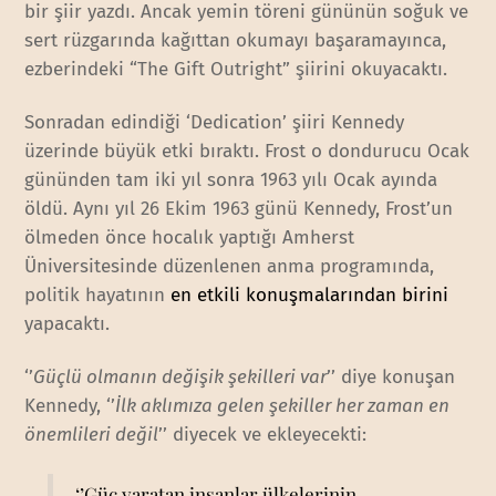
bir şiir yazdı. Ancak yemin töreni gününün soğuk ve
sert rüzgarında kağıttan okumayı başaramayınca,
ezberindeki “The Gift Outright” şiirini okuyacaktı.
Sonradan edindiği ‘Dedication’ şiiri Kennedy
üzerinde büyük etki bıraktı. Frost o dondurucu Ocak
gününden tam iki yıl sonra 1963 yılı Ocak ayında
öldü. Aynı yıl 26 Ekim 1963 günü Kennedy, Frost’un
ölmeden önce hocalık yaptığı Amherst
Üniversitesinde düzenlenen anma programında,
politik hayatının
en etkili konuşmalarından birini
yapacaktı.
‘’
Güçlü olmanın değişik şekilleri var
’’ diye konuşan
Kennedy, ‘’
İlk aklımıza gelen şekiller her zaman en
önemlileri değil
’’ diyecek ve ekleyecekti:
‘’Güç yaratan insanlar ülkelerinin