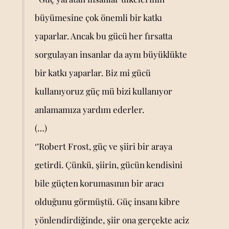
büyümesine çok önemli bir katkı
yaparlar. Ancak bu gücü her fırsatta
sorgulayan insanlar da aynı büyüklükte
bir katkı yaparlar. Biz mi gücü
kullanıyoruz güç mü bizi kullanıyor
anlamamıza yardım ederler.
(…)
‘’Robert Frost, güç ve şiiri bir araya
getirdi. Çünkü, şiirin, gücün kendisini
bile güçten korumasının bir aracı
olduğunu görmüştü. Güç insanı kibre
yönlendirdiğinde, şiir ona gerçekte aciz