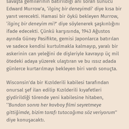
savaşta gemilerinin batırıldığı anı soran sunucu
Edward Murrow’a, ‘
ilginç bir deneyimdi
’ diye kısa bir
yanıt verecekti. Hamasi bir öykü bekleyen Murrow,
‘
ilginç bir deneyim mi?
’ diye söylenerek şaşkınlığını
ifade edecekti. Çünkü karşısında, 1943 Ağustos
ayında Güney Pasifikte, gemisi Japonlarca batırılan
ve sadece kendisi kurtulmakla kalmayıp, yaralı bir
askerinin can yeleğini de dişleriyle kavrayıp üç mil
ötedeki adaya yüzerek ulaştıran ve bu ıssız adada
günlerce kurtarılmayı bekleyen biri vardı sonuçta.
Wisconsin’da bir Kızılderili kabilesi tarafından
onursal şef ilan edilip Kızılderili kıyafetleri
giydirildiği törende yeni kabilesine hitaben,
‘
’Bundan sonra her kovboy filmi seyretmeye
gittiğimde, bizim tarafı tutacağıma söz veriyorum
’’
diye konuşacaktı.