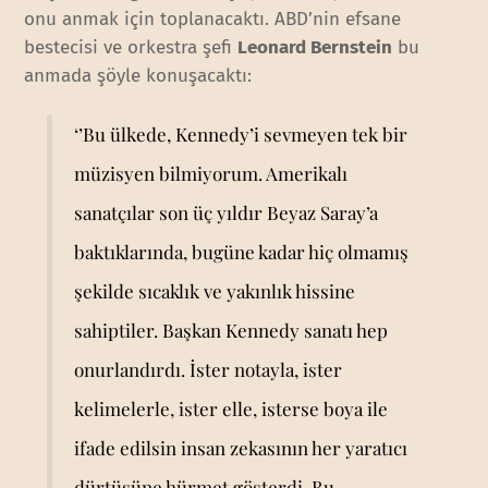
onu anmak için toplanacaktı. ABD’nin efsane
bestecisi ve orkestra şefi
Leonard Bernstein
bu
anmada şöyle konuşacaktı:
‘’Bu ülkede, Kennedy’i sevmeyen tek bir
müzisyen bilmiyorum. Amerikalı
sanatçılar son üç yıldır Beyaz Saray’a
baktıklarında, bugüne kadar hiç olmamış
şekilde sıcaklık ve yakınlık hissine
sahiptiler. Başkan Kennedy sanatı hep
onurlandırdı. İster notayla, ister
kelimelerle, ister elle, isterse boya ile
ifade edilsin insan zekasının her yaratıcı
dürtüsüne hürmet gösterdi. Bu