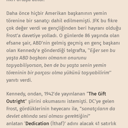
Daha önce hiçbir Amerikan başkanının yemin
törenine bir sanatçı dahil edilmemişti. JFK bu fikre
çok değer verdi ve gençliğinden beri hayranı olduğu
Frost’a davetiye yolladı. O günlerde 86 yaşında olan
efsane şair, ABD’nin gelmiş geçmiş en genç başkanı
olan Kennedy’e gönderdiği telgrafta, ‘’
Eğer sen bu
yaşta ABD başkanı olmanın onurunu
taşıyabiliyorsan, ben de bu yaşta senin yemin
töreninin bir parçası olma yükünü taşıyabilirim
’’
yanıtı verdi.
Kennedy, ondan, 1942’de yayınlanan “
The Gift
Outright
” şiirini okumasını istemişti. DC’ye gelen
Frost, gördüklerinin heyecanı ile, ”
sanatçıların da
devlet aklında sesi olması gerektiğini
”
anlatan ‘
Dedication
(İthaf)’ adını alacak 41 satırlık