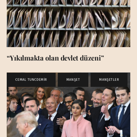
“Yıkılmakta olan devlet düzeni”
CEMAL TUNCDEMİR
,
MANŞET
,
MANŞETLER