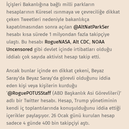
İçişleri Bakanlığına bağlı milli parkların
hesaplarının Küresel ısınmaya ve çevreciliğe dikkat
çeken Tweetleri nedeniyle bakanlıkça
kapatılmasından sonra açılan
@AltNatParkSer
hesabı kısa sürede 1 milyondan fazla takipçiye
ulaştı. Bu hesabı
RogueNASA
,
Alt CDC
,
NOAA
Uncensored
gibi devlet içinde irtibatları olduğu
iddialı çok sayıda aktivist hesap takip etti.
Ancak bunlar içinde en dikkat çekeni, Beyaz
Saray’da Beyaz Saray’da görevli olduğunu iddia
eden kişi veya kişilerin kurduğu
‘
@RoguePOTUSStaff
(ABD Başkanlık Asi Görevlileri)’
adlı bir Twitter hesabı. Hesap, Trump yönetiminin
kendi iç toplantılarında konuşulduğunu iddia ettiği
içerikler paylaşıyor. 26 Ocak günü kurulan hesap
sadece 4 günde 400 bin takipçiyi aştı.