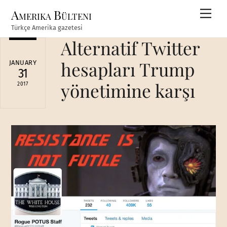
Skip
Amerika Bülteni
Men
to
Türkçe Amerika gazetesi
content
Alternatif Twitter
hesapları Trump
JANUARY
31
yönetimine karşı
2017