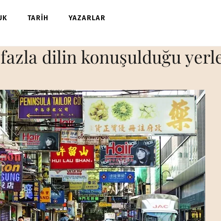
UK
TARİH
YAZARLAR
azla dilin konuşulduğu yerl