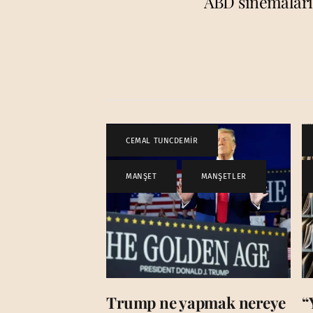
ABD sinemaları,
CEMAL TUNCDEMİR
,
MANŞET
,
MANŞETLER
Trump ne yapmak nereye
“