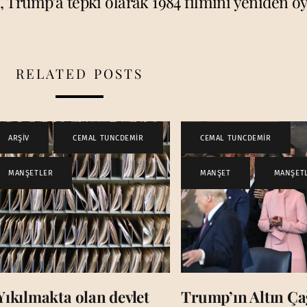
 Trump’a tepki olarak 1984 filmini yeniden o
RELATED POSTS
ARŞİV
,
CEMAL TUNCDEMİR
,
CEMAL TUNCDEMİR
,
MANŞETLER
MANŞET
,
MANŞET
Yıkılmakta olan devlet
Trump’ın Altın Çağ