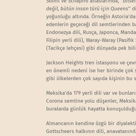
Solnit ve Schapiro atlaslarında, ‘’
dilse
değil, bütün insan türü için Queens
’’ 
yoğunluğu altında. Örneğin Astoria’da
edenlerin geçeceği dil semtlerinden ba
Endonezya dili, Rusça, Japonca, Mandar
Filipin yerli dili), Waray-Waray (Pasif
(Tacikçe lehçesi) gibi dünyada pek bil
Jackson Heights tren istasyonu ve çev
en önemli nedeni ise her birinde çok 
gibi ülkelerden çok sayıda kişinin bu 
Meksika’da 179 yerli dili var ve bunla
Corona semtine yolu düşenler, Meksika
buralarda günlük hayatta konuşulduğun
Almancanın kendine özgü bir diyalekt
Gottscheers halkının dili, anavatan