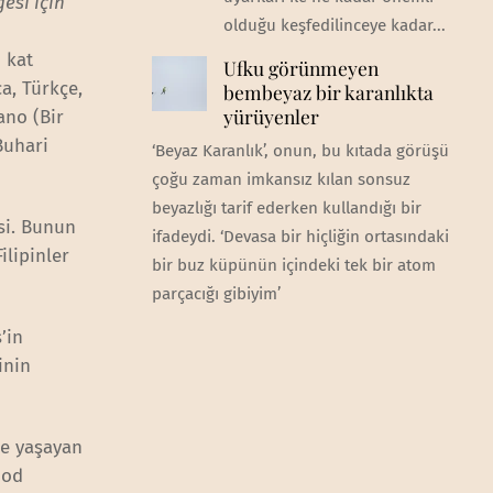
esi için
olduğu keşfedilinceye kadar...
 kat
Ufku görünmeyen
a, Türkçe,
bembeyaz bir karanlıkta
yürüyenler
ano (Bir
Buhari
‘Beyaz Karanlık’, onun, bu kıtada görüşü
çoğu zaman imkansız kılan sonsuz
beyazlığı tarif ederken kullandığı bir
si. Bunun
ifadeydi. ‘Devasa bir hiçliğin ortasındaki
ilipinler
bir buz küpünün içindeki tek bir atom
parçacığı gibiyim’
’in
inin
le yaşayan
ood