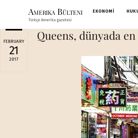
Skip
Amerika Bülteni
to
EKONOMİ
HUK
content
Türkçe Amerika gazetesi
Queens, dünyada en f
FEBRUARY
21
2017