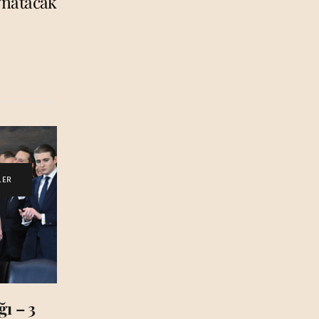
ynatacak
LER
ı – 3