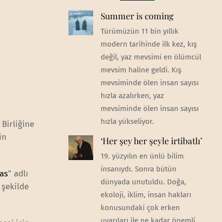
Summer is coming
Türümüzün 11 bin yıllık
modern tarihinde ilk kez, kış
değil, yaz mevsimi en ölümcül
mevsim haline geldi. Kış
mevsiminde ölen insan sayısı
hızla azalırken, yaz
mevsiminde ölen insan sayısı
hızla yükseliyor.
 Birliğine
in
‘Her şey her şeyle irtibatlı’
19. yüzyılın en ünlü bilim
insanıydı. Sonra bütün
las
” adlı
dünyada unutuldu. Doğa,
 şekilde
ekoloji, iklim, insan hakları
konusundaki çok erken
uyarıları ile ne kadar önemli