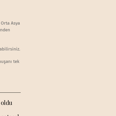
 Orta Asya
inden
bilirsiniz.
nuşanı tek
 oldu