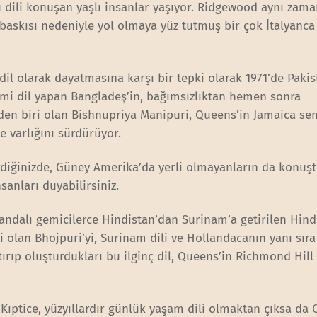
 dili konuşan yaşlı insanlar yaşıyor. Ridgewood aynı zam
’ baskısı nedeniyle yol olmaya yüz tutmuş bir çok İtalyanca
dil olarak dayatmasına karşı bir tepki olarak 1971’de Paki
esmi dil yapan Bangladeş’in, bağımsızlıktan hemen sonra
rden biri olan Bishnupriya Manipuri, Queens’in Jamaica se
e varlığını sürdürüyor.
rdiğinizde, Güney Amerika’da yerli olmayanların da konuş
sanları duyabilirsiniz.
landalı gemicilerce Hindistan’dan Surinam’a getirilen Hind
li olan Bhojpuri’yi, Surinam dili ve Hollandacanın yanı sıra
tırıp oluşturdukları bu ilginç dil, Queens’in Richmond Hill
n Kıptice, yüzyıllardır günlük yaşam dili olmaktan çıksa da