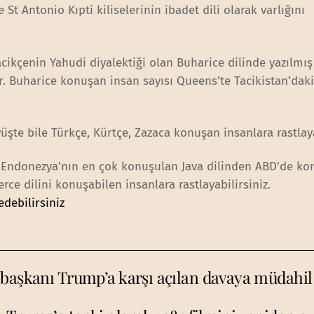
e St Antonio Kıpti kiliselerinin ibadet dili olarak varlığını
ikçenin Yahudi diyalektiği olan Buharice dilinde yazılmış
r. Buharice konuşan insan sayısı Queens’te Tacikistan’dak
şte bile Türkçe, Kürtçe, Zazaca konuşan insanlara rastlaya
 Endonezya’nın en çok konuşulan Java dilinden ABD’de ko
rce dilini konuşabilen insanlara rastlayabilirsiniz.
edebilirsiniz
 başkanı Trump’a karşı açılan davaya müdahil