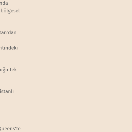
anda
 bölgesel
stan’dan
mtindeki
tuğu tek
istanlı
 Queens’te