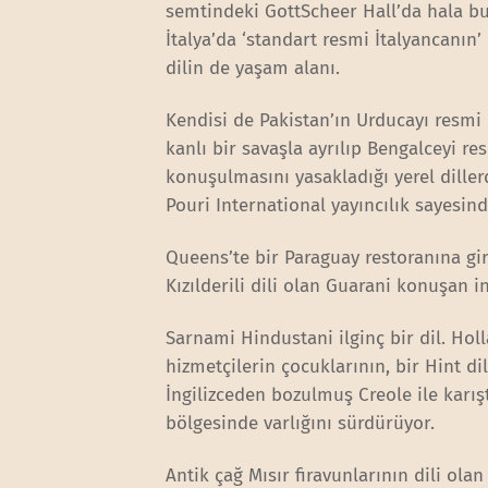
semtindeki GottScheer Hall’da hala bu
İtalya’da ‘standart resmi İtalyancanın
dilin de yaşam alanı.
Kendisi de Pakistan’ın Urducayı resmi 
kanlı bir savaşla ayrılıp Bengalceyi r
konuşulmasını yasakladığı yerel dille
Pouri International yayıncılık sayesind
Queens’te bir Paraguay restoranına gi
Kızılderili dili olan Guarani konuşan in
Sarnami Hindustani ilginç bir dil. Hol
hizmetçilerin çocuklarının, bir Hint di
İngilizceden bozulmuş Creole ile karış
bölgesinde varlığını sürdürüyor.
Antik çağ Mısır firavunlarının dili ola