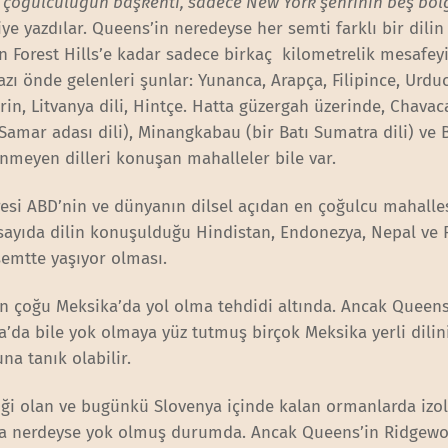
l çoğulculuğun başkenti, sadece New York şehrinin beş bölg
diye yazdılar. Queens’in neredeyse her semti farklı bir dilin
n Forest Hills’e kadar sadece birkaç kilometrelik mesafeyi
zı önde gelenleri şunlar: Yunanca, Arapça, Filipince, Urduc
in, Litvanya dili, Hintçe. Hatta güzergah üzerinde, Chavac
ik Samar adası dili), Minangkabau (bir Batı Sumatra dili) ve 
inmeyen dilleri konuşan mahalleler bile var.
resi ABD’nin ve dünyanın dilsel açıdan en çoğulcu mahalle
sayıda dilin konuşulduğu Hindistan, Endonezya, Nepal ve F
semtte yaşıyor olması.
rın çoğu Meksika’da yol olma tehdidi altında. Ancak Queens
’da bile yok olmaya yüz tutmuş birçok Meksika yerli dilin
a tanık olabilir.
iği olan ve bugünkü Slovenya içinde kalan ormanlarda izo
ında nerdeyse yok olmuş durumda. Ancak Queens’in Ridgew