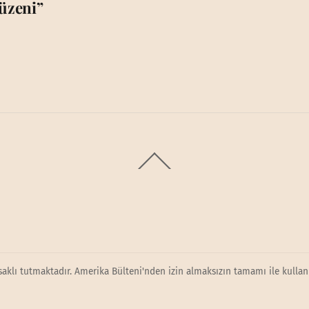
üzeni”
Back
To
Top
saklı tutmaktadır. Amerika Bülteni'nden izin almaksızın tamamı ile kullanı