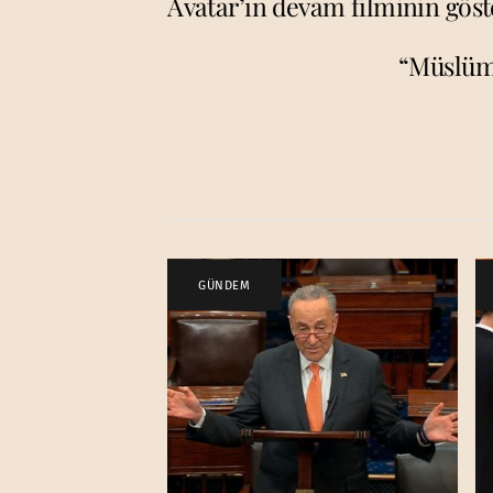
Avatar’ın devam filminin göst
“Müslüma
GÜNDEM