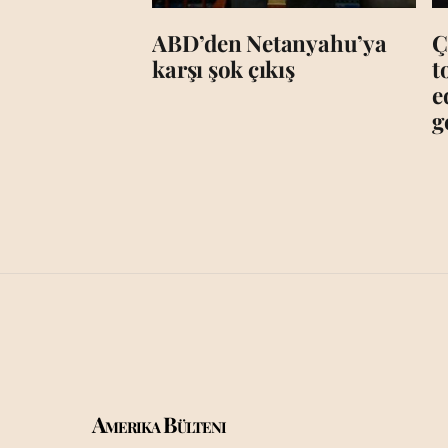
ABD’den Netanyahu’ya
Ç
karşı şok çıkış
t
e
g
Amerika Bülteni