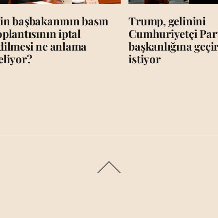
in başbakanının basın
Trump, gelinini
oplantısının iptal
Cumhuriyetçi Par
dilmesi ne anlama
başkanlığına geç
eliyor?
istiyor
Back
To
Top