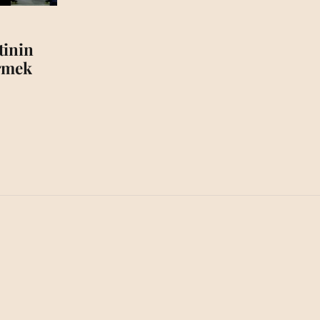
tinin
irmek