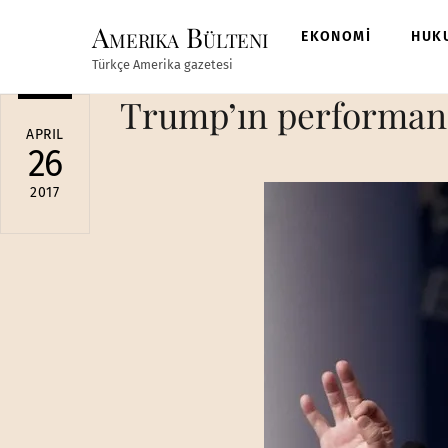
Skip
Amerika Bülteni
to
EKONOMİ
HUK
content
Türkçe Amerika gazetesi
Trump’ın performansı
APRIL
26
2017