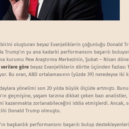
 birini oluşturan beyaz Evanjeliklerin çoğunluğu Donald T
da Trump’ın şu ana kadarki performansını başarılı buluyor
rma kurumu Pew Araştırma Merkezinin, Şubat – Nisan dön
ı
verilere göre
beyaz Evanjeliklerin dörtte üçünden fazlası 
or. Bu oran, ABD ortalamasının (yüzde 39) neredeyse iki ka
adaylara yönelimi son 20 yılda büyük ölçüde artmıştı. Bunu
n geçmişine, yaşam tarzına dikkat çeken bazı analistler,
ini kazanmakta zorlanabileceğini iddia etmişlerdi. Ancak, 
ercihi Donald Trump olmuştu.
ın başkanlık performansını başarılı bulup destekleyenler