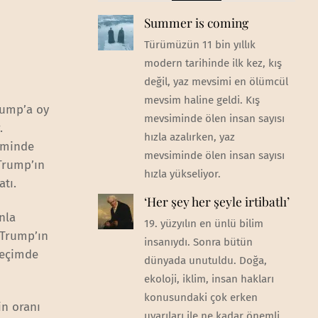
Summer is coming
Türümüzün 11 bin yıllık
modern tarihinde ilk kez, kış
değil, yaz mevsimi en ölümcül
mevsim haline geldi. Kış
rump’a oy
mevsiminde ölen insan sayısı
.
hızla azalırken, yaz
eminde
mevsiminde ölen insan sayısı
Trump’ın
hızla yükseliyor.
tı.
‘Her şey her şeyle irtibatlı’
nla
19. yüzyılın en ünlü bilim
 Trump’ın
insanıydı. Sonra bütün
seçimde
dünyada unutuldu. Doğa,
ekoloji, iklim, insan hakları
konusundaki çok erken
in oranı
uyarıları ile ne kadar önemli