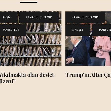
ARŞİV
,
CEMAL TUNCDEMİR
,
CEMAL TUNCDEMİR
,
MANŞETLER
MANŞET
,
MANŞET
Yıkılmakta olan devlet
Trump’ın Altın Çağ
üzeni”