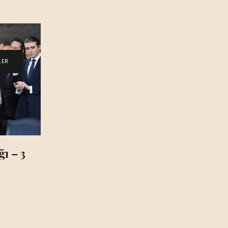
LER
ı – 3