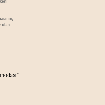
akanı
masının,
e olan
 modası”