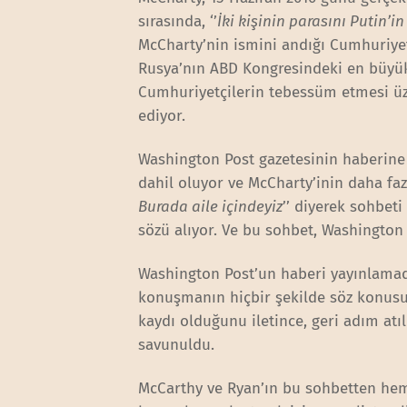
sırasında, ‘’
İki kişinin parasını Putin
McCharty’nin ismini andığı Cumhuriyetç
Rusya’nın ABD Kongresindeki en büyük 
Cumhuriyetçilerin tebessüm etmesi üze
ediyor.
Washington Post gazetesinin haberine
dahil oluyor ve McCharty’inin daha fa
Burada aile içindeyiz
’’ diyerek sohbe
sözü alıyor. Ve bu sohbet, Washington P
Washington Post’un haberi yayınlamada
konuşmanın hiçbir şekilde söz konusu 
kaydı olduğunu iletince, geri adım atı
savunuldu.
McCarthy ve Ryan’ın bu sohbetten hem