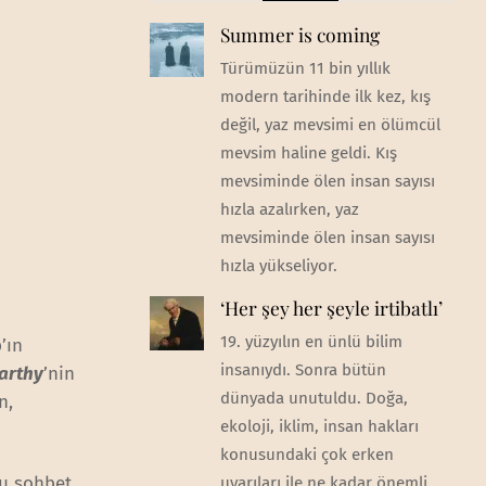
Summer is coming
Türümüzün 11 bin yıllık
modern tarihinde ilk kez, kış
değil, yaz mevsimi en ölümcül
mevsim haline geldi. Kış
mevsiminde ölen insan sayısı
hızla azalırken, yaz
mevsiminde ölen insan sayısı
hızla yükseliyor.
‘Her şey her şeyle irtibatlı’
19. yüzyılın en ünlü bilim
’ın
insanıydı. Sonra bütün
arthy
’nin
dünyada unutuldu. Doğa,
n,
ekoloji, iklim, insan hakları
konusundaki çok erken
ğu sohbet
uyarıları ile ne kadar önemli