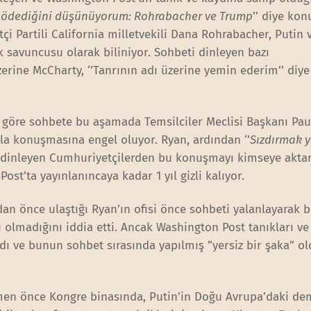
’in ödediğini düşünüyorum: Rohrabacher ve Trump
’’ diye kon
i Partili California milletvekili Dana Rohrabacher, Putin 
savuncusu olarak biliniyor. Sohbeti dinleyen bazı
rine McCharty, ‘’Tanrının adı üzerine yemin ederim’’ diy
 göre sohbete bu aşamada Temsilciler Meclisi Başkanı Pau
zla konuşmasına engel oluyor. Ryan, ardından ‘’
Sızdırmak y
ti dinleyen Cumhuriyetçilerden bu konuşmayı kimseye akt
ost’ta yayınlanıncaya kadar 1 yıl gizli kalıyor.
n önce ulaştığı Ryan’ın ofisi önce sohbeti yalanlayarak b
olmadığını iddia etti. Ancak Washington Post tanıkları ve
ldı ve bunun sohbet sırasında yapılmış ”yersiz bir şaka” o
en önce Kongre binasında, Putin’in Doğu Avrupa’daki de