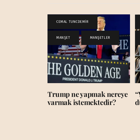
CEMAL TUNCDEMİR
,
MANŞET
,
MANŞETLER
Trump ne yapmak nereye
“
varmak istemektedir?
d