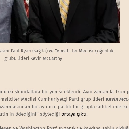
şkanı Paul Ryan (sağda) ve Temsilciler Meclisi çoğunluk
grubu lideri Kevin McCarthy
ndaki skandallara bir yenisi eklendi. Aynı zamanda Trump
msilciler Meclisi Cumhuriyetçi Parti grup lideri
Kevin McC
azanmasından bir ay önce partili bir grupla sohbet ederke
tin’in ödediğini’’ söylediği
ortaya çıktı
.
kleşen ve Washington Post’un tanık ve kaydına sahip oldu