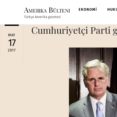
Skip
Amerika Bülteni
to
EKONOMİ
HUK
content
Türkçe Amerika gazetesi
Cumhuriyetçi Parti g
MAY
17
2017