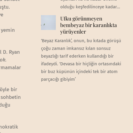
uştu.
olduğu keşfedilinceye kadar...
ve
Ufku görünmeyen
bembeyaz bir karanlıkta
e yemin
yürüyenler
‘Beyaz Karanlık’, onun, bu kıtada görüşü
çoğu zaman imkansız kılan sonsuz
l D. Ryan
beyazlığı tarif ederken kullandığı bir
ok.
ifadeydi. ‘Devasa bir hiçliğin ortasındaki
armamalar
bir buz küpünün içindeki tek bir atom
parçacığı gibiyim’
öyle bir
 sohbetin
lduğu
mokratik