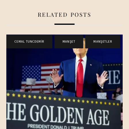
RELATED POSTS
CEMAL TUNCDEMİR
,
MANŞET
,
MANŞETLER