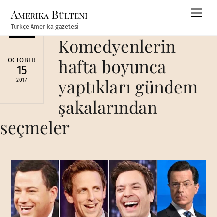
Skip
Amerika Bülteni
Men
to
Türkçe Amerika gazetesi
content
Komedyenlerin
hafta boyunca
OCTOBER
15
yaptıkları gündem
2017
şakalarından
seçmeler