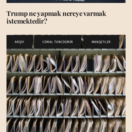
Trump ne yapmak nereye varmak
istemektedir?
ARŞİV
,
CEMAL TUNCDEMİR
,
MANŞETLER