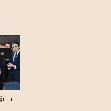
LER
ı – 3