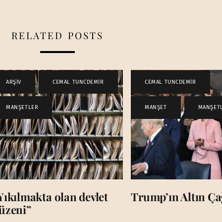
RELATED POSTS
ARŞİV
,
CEMAL TUNCDEMİR
,
CEMAL TUNCDEMİR
,
MANŞETLER
MANŞET
,
MANŞET
Yıkılmakta olan devlet
Trump’ın Altın Çağ
üzeni”