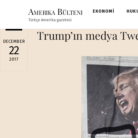
Skip
Amerika Bülteni
to
EKONOMİ
HUK
content
Türkçe Amerika gazetesi
Trump’ın medya Tweet
DECEMBER
22
2017