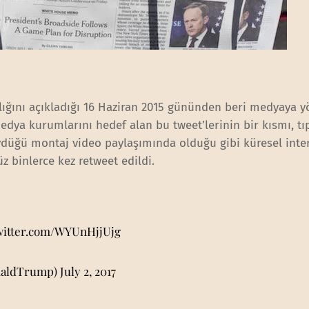
ığını açıkladığı 16 Haziran 2015 gününden beri medyaya y
 medya kurumlarını hedef alan bu tweet’lerinin bir kısmı, t
vdüğü montaj video paylaşımında olduğu gibi küresel inte
üz binlerce kez retweet edildi.
twitter.com/WYUnHjjUjg
naldTrump)
July 2, 2017