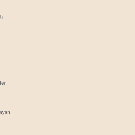
li
ler
sayan