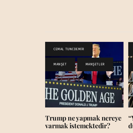
CEMAL TUNCDEMİR
,
MANŞET
,
MANŞETLER
Trump ne yapmak nereye
“
varmak istemektedir?
d