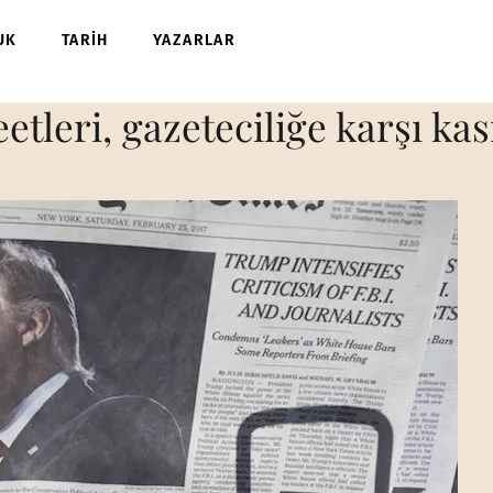
UK
TARİH
YAZARLAR
leri, gazeteciliğe karşı ka