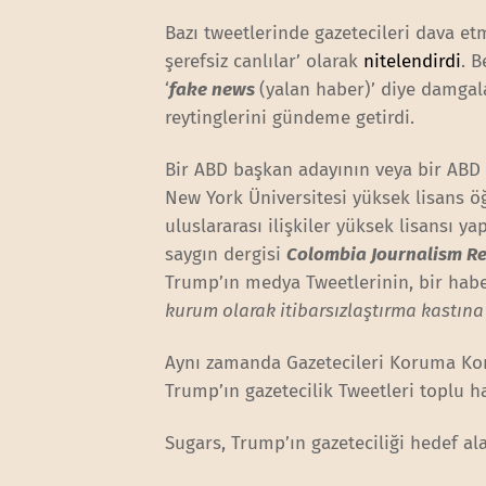
Bazı tweetlerinde gazetecileri dava et
şerefsiz canlılar’ olarak
nitelendirdi
. 
‘
fake news
(yalan haber)’ diye damgal
reytinglerini gündeme getirdi.
Bir ABD başkan adayının veya bir ABD 
New York Üniversitesi yüksek lisans öğ
uluslararası ilişkiler yüksek lisansı y
saygın dergisi
Colombia Journalism R
Trump’ın medya Tweetlerinin, bir haber
kurum olarak itibarsızlaştırma kastın
Aynı zamanda Gazetecileri Koruma Komi
Trump’ın gazetecilik Tweetleri toplu h
Sugars, Trump’ın gazeteciliği hedef ala