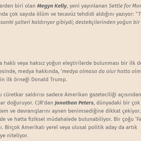
lerden biri olan
Megyn Kelly
, yeni yayınlanan
Settle for Mo
nda çok sayıda ölüm ve tecavüz tehdidi aldığını yazıyor: ‘’
nki şalteri kaldırıyor gibiydi; destekçilerinden yoğun bir 
haklı veya haksız yoğun eleştirilerde bulunması bir ilk de
esinde, medya hakkında, ‘
medya olmasa da olur hatta olm
nin ilk örneği Donald Trump.
cüretkar saldırısı sadece Amerikan gazeteciliği açısından
lar doğuruyor. CJR’dan
Jonathan Peters
, dünyadaki bir çok
lem ve davranışlarını aynen benimsediğine dikkat çekiyor
izde ve hatta fiziksel müdahalede bulunabiliyor. Bir çoğu ‘
 Birçok Amerikalı yerel veya ulusal politik aday da artık
e niteliyor.