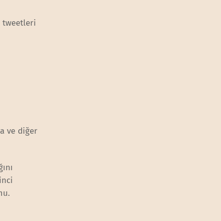
 tweetleri
a ve diğer
ğını
inci
mu.