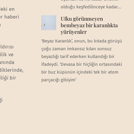
olduğu keşfedilinceye kadar...
deki en
r haberi
Ufku görünmeyen
n
bembeyaz bir karanlıkta
yürüyenler
‘Beyaz Karanlık’, onun, bu kıtada görüşü
dırısı
çoğu zaman imkansız kılan sonsuz
lik ve
beyazlığı tarif ederken kullandığı bir
anında
ifadeydi. ‘Devasa bir hiçliğin ortasındaki
diklerinde,
bir buz küpünün içindeki tek bir atom
liği bir
parçacığı gibiyim’
ği