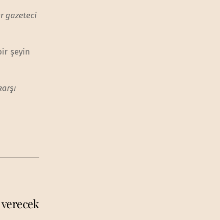
r gazeteci
ir şeyin
karşı
r verecek