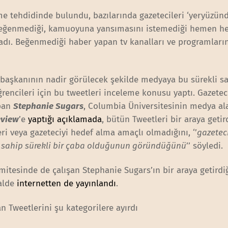
me tehdidinde bulundu, bazılarında gazetecileri ‘yeryüzün
Beğenmediği, kamuoyuna yansımasını istemediği hemen he
adı. Beğenmediği haber yapan tv kanalları ve programları
başkanının nadir görülecek şekilde medyaya bu sürekli sal
rencileri için bu tweetleri inceleme konusu yaptı. Gazeteci
apan
Stephanie Sugars
, Columbia Üniversitesinin medya al
eview
’e
yaptığı açıklamada
, bütün Tweetleri bir araya getir
i veya gazeteciyi hedef alma amaçlı olmadığını, ‘’
gazeteci
a sahip sürekli bir çaba olduğunun göründüğünü
’’ söyledi.
tesinde de çalışan Stephanie Sugars’ın bir araya getirdi
alde
internetten de yayınlandı
.
n Tweetlerini şu kategorilere ayırdı