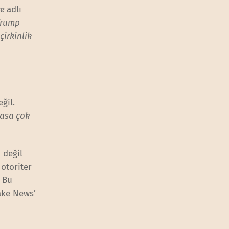
re
adlı
Trump
çirkinlik
ğil.
asa çok
 değil
 otoriter
. Bu
Fake News’