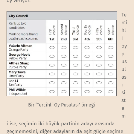
oy veriyor.
Te
rci
hl
i
oy
p
us
ul
as
ı
si
st
Bir ‘Tercihli Oy Pusulası’ örneği
e
m
i ise, seçimin iki büyük partinin adayı arasında
geçmemesini, diğer adayların da eşit güçle seçime