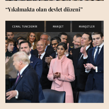
“Yıkılmakta olan devlet düzeni”
CEMAL TUNCDEMİR
,
MANŞET
,
MANŞETLER