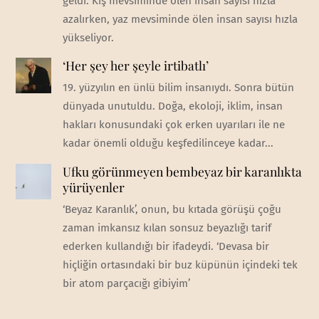
geldi. Kış mevsiminde ölen insan sayısı hızla
azalırken, yaz mevsiminde ölen insan sayısı hızla
yükseliyor.
‘Her şey her şeyle irtibatlı’
19. yüzyılın en ünlü bilim insanıydı. Sonra bütün
dünyada unutuldu. Doğa, ekoloji, iklim, insan
hakları konusundaki çok erken uyarıları ile ne
kadar önemli olduğu keşfedilinceye kadar...
Ufku görünmeyen bembeyaz bir karanlıkta
yürüyenler
‘Beyaz Karanlık’, onun, bu kıtada görüşü çoğu
zaman imkansız kılan sonsuz beyazlığı tarif
ederken kullandığı bir ifadeydi. ‘Devasa bir
hiçliğin ortasındaki bir buz küpünün içindeki tek
bir atom parçacığı gibiyim’