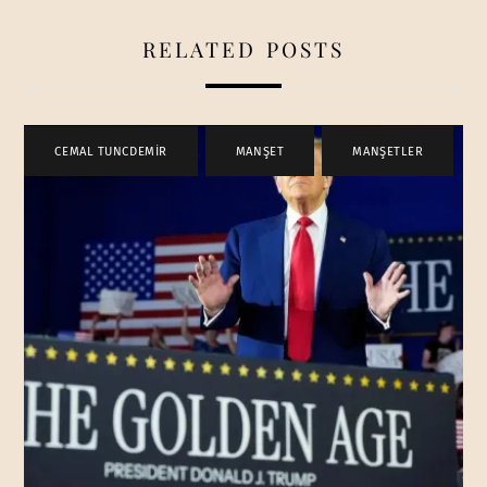
RELATED POSTS
CEMAL TUNCDEMİR
,
MANŞET
,
MANŞETLER