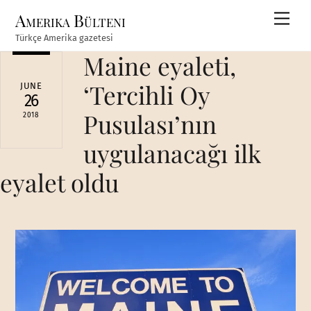
Skip
Amerika Bülteni
Men
to
Türkçe Amerika gazetesi
content
Maine eyaleti,
‘Tercihli Oy
JUNE
26
Pusulası’nın
2018
uygulanacağı ilk
eyalet oldu