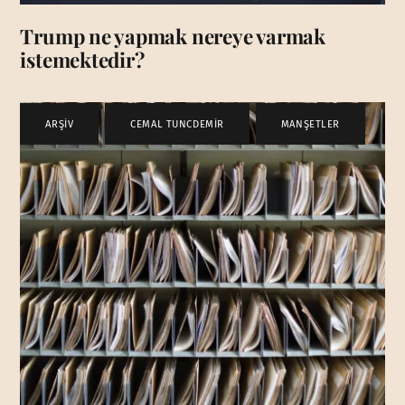
Trump ne yapmak nereye varmak
istemektedir?
ARŞİV
,
CEMAL TUNCDEMİR
,
MANŞETLER