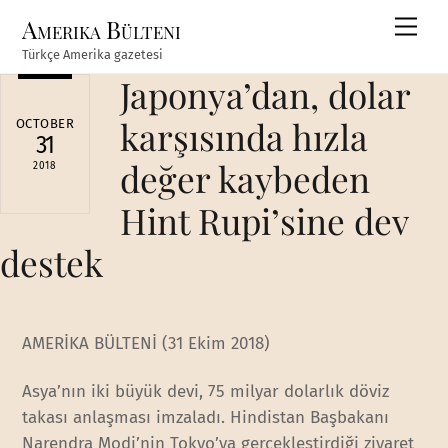
Skip
Amerika Bülteni
Men
to
Türkçe Amerika gazetesi
content
Japonya’dan, dolar
karşısında hızla
OCTOBER
31
değer kaybeden
2018
Hint Rupi’sine dev
destek
AMERİKA BÜLTENİ (31 Ekim 2018)
Asya’nın iki büyük devi, 75 milyar dolarlık döviz
takası anlaşması imzaladı. Hindistan Başbakanı
Narendra Modi’nin Tokyo’ya gerçekleştirdiği ziyaret