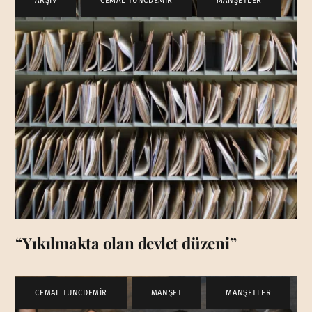
ARŞİV
,
CEMAL TUNCDEMİR
,
MANŞETLER
“Yıkılmakta olan devlet düzeni”
CEMAL TUNCDEMİR
,
MANŞET
,
MANŞETLER