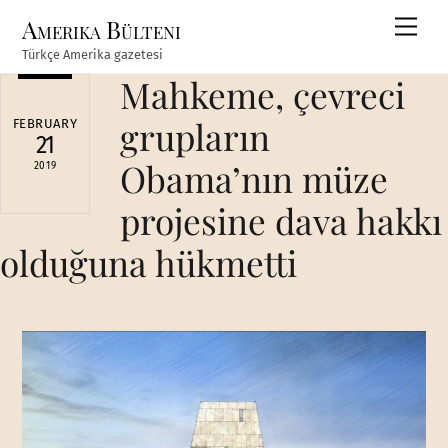
Skip
Amerika Bülteni
Men
to
Türkçe Amerika gazetesi
content
Mahkeme, çevreci
grupların
FEBRUARY
21
Obama’nın müze
2019
projesine dava hakkı
olduğuna hükmetti