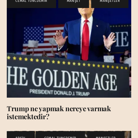
CEMAL TUNCDEMİR
,
MANŞET
,
MANŞETLER
Trump ne yapmak nereye varmak
istemektedir?