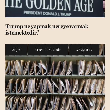
Trump ne yapmak nereye varmak
istemektedir?
ARŞİV
,
CEMAL TUNCDEMİR
,
MANŞETLER