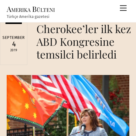
Skip
Amerika Bülteni
Men
to
Türkçe Amerika gazetesi
content
Cherokee’ler ilk kez
ABD Kongresine
SEPTEMBER
4
temsilci belirledi
2019