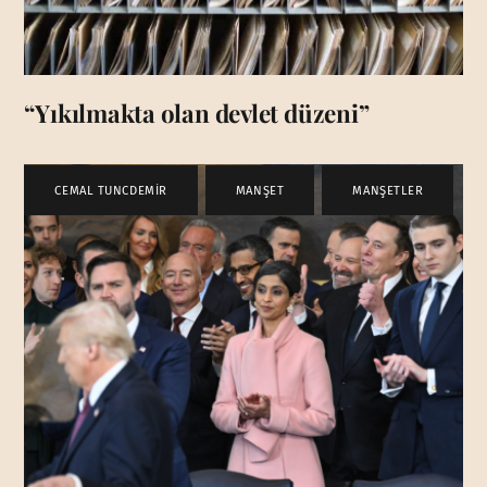
“Yıkılmakta olan devlet düzeni”
CEMAL TUNCDEMİR
,
MANŞET
,
MANŞETLER