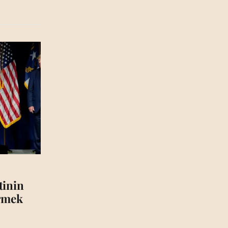
tinin
irmek