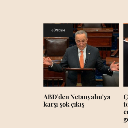
GÜNDEM
ABD’den Netanyahu’ya
Ç
karşı şok çıkış
t
e
g