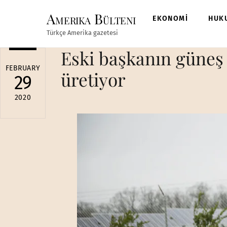
Skip
Amerika Bülteni
to
EKONOMİ
HUK
content
Türkçe Amerika gazetesi
Eski başkanın güneş e
FEBRUARY
üretiyor
29
2020