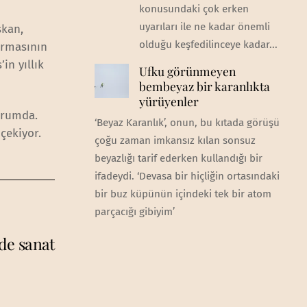
konusundaki çok erken
uyarıları ile ne kadar önemli
şkan,
olduğu keşfedilinceye kadar...
irmasının
in yıllık
Ufku görünmeyen
bembeyaz bir karanlıkta
yürüyenler
urumda.
‘Beyaz Karanlık’, onun, bu kıtada görüşü
çekiyor.
çoğu zaman imkansız kılan sonsuz
beyazlığı tarif ederken kullandığı bir
ifadeydi. ‘Devasa bir hiçliğin ortasındaki
bir buz küpünün içindeki tek bir atom
parçacığı gibiyim’
de sanat