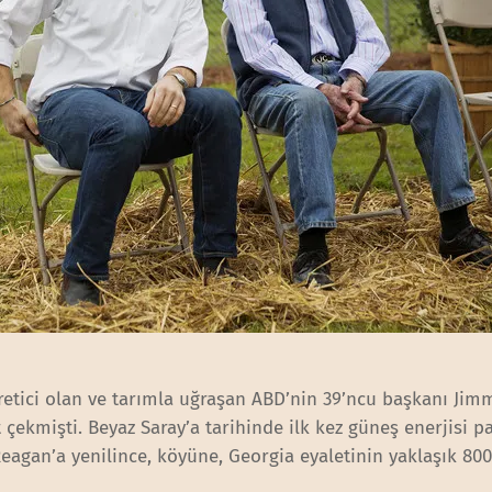
üretici olan ve tarımla uğraşan ABD’nin 39’ncu başkanı Jim
çekmişti. Beyaz Saray’a tarihinde ilk kez güneş enerjisi pa
eagan’a yenilince, köyüne, Georgia eyaletinin yaklaşık 80