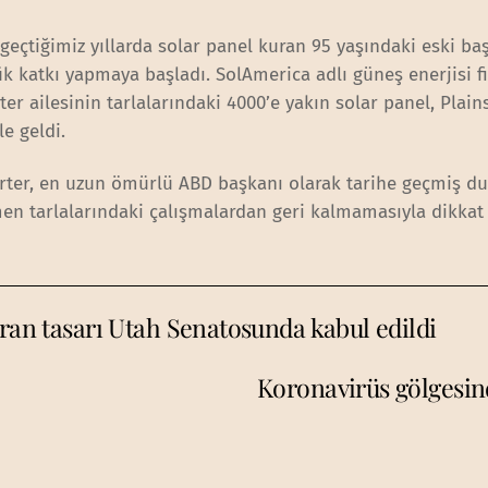
na geçtiğimiz yıllarda solar panel kuran 95 yaşındaki eski ba
k katkı yapmaya başladı. SolAmerica adlı güneş enerjisi f
er ailesinin tarlalarındaki 4000’e yakın solar panel, Plains’
le geldi.
arter, en uzun ömürlü ABD başkanı olarak tarihe geçmiş d
men tarlalarındaki çalışmalardan geri kalmamasıyla dikkat 
aran tasarı Utah Senatosunda kabul edildi
Koronavirüs gölgesin