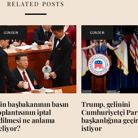
RELATED POSTS
GÜNDEM
GÜNDEM
in başbakanının basın
Trump, gelinini
oplantısının iptal
Cumhuriyetçi Par
dilmesi ne anlama
başkanlığına geç
eliyor?
istiyor