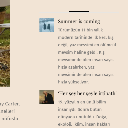
Summer is coming
Türümüzün 11 bin yıllık
modern tarihinde ilk kez, kış
değil, yaz mevsimi en ölümcül
mevsim haline geldi. Kış
mevsiminde ölen insan sayısı
hızla azalırken, yaz
mevsiminde ölen insan sayısı
hızla yükseliyor.
‘Her şey her şeyle irtibatlı’
19. yüzyılın en ünlü bilim
my Carter,
insanıydı. Sonra bütün
nelleri
dünyada unutuldu. Doğa,
0 nüfuslu
ekoloji, iklim, insan hakları