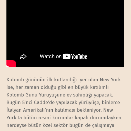
Kolomb gününün ilk kutlandığı yer olan New York
ise, her zaman olduğu gibi en büyük katılımlı
Kolomb Günü Yürüyüşüne ev sahipliği yapacak.
Bugün 5’nci Cadde’de yapılacak yürüyüşe, binlerce
İtalyan Amerikalı’nın katılması bekleniyor. New
York’ta bütün resmi kurumlar kapalı durumdayken,
nerdeyse bütün özel sektör bugün de çalışmaya