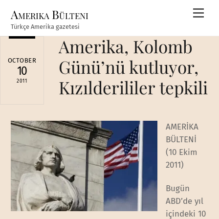
Skip
Amerika Bülteni
Men
to
Türkçe Amerika gazetesi
content
Amerika, Kolomb
Günü’nü kutluyor,
OCTOBER
10
Kızılderililer tepkili
2011
AMERİKA
BÜLTENİ
(10 Ekim
2011)
Bugün
ABD’de yıl
içindeki 10