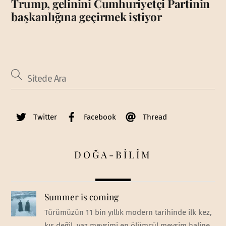
Trump, gelinini Cumhuriyetçi Partinin
başkanlığına geçirmek istiyor
Twitter
Facebook
Thread
DOĞA-BİLİM
Summer is coming
Türümüzün 11 bin yıllık modern tarihinde ilk kez,
kış değil, yaz mevsimi en ölümcül mevsim haline