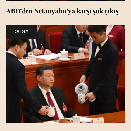
ABD’den Netanyahu’ya karşı şok çıkış
GÜNDEM