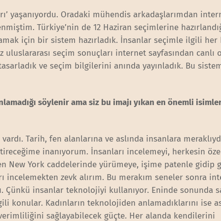
arı’ yaşanıyordu. Oradaki mühendis arkadaşlarımdan inter
enmiştim. Türkiye’nin de 12 Haziran seçimlerine hazırlandı
mak için bir sistem hazırladık. İnsanlar seçimle ilgili her 
z uluslararası seçim sonuçları internet sayfasından canlı 
tasarladık ve seçim bilgilerini anında yayınladık. Bu siste
lamadığı söylenir ama siz bu imajı yıkan en önemli isimle
ardı. Tarih, fen alanlarına ve aslında insanlara meraklıy
ştireceğime inanıyorum. İnsanları incelemeyi, herkesin öze
en New York caddelerinde yürümeye, işime patenle gidip g
arı incelemekten zevk alırım. Bu merakım seneler sonra int
u. Çünkü insanlar teknolojiyi kullanıyor. Eninde sonunda sa
lgili konular. Kadınların teknolojiden anlamadıklarını ise a
rimliliğini sağlayabilecek güçte. Her alanda kendilerini