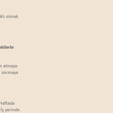
klı olmak
kilerle
ın almaya
r sormaya
 Haftada
İş yerinde