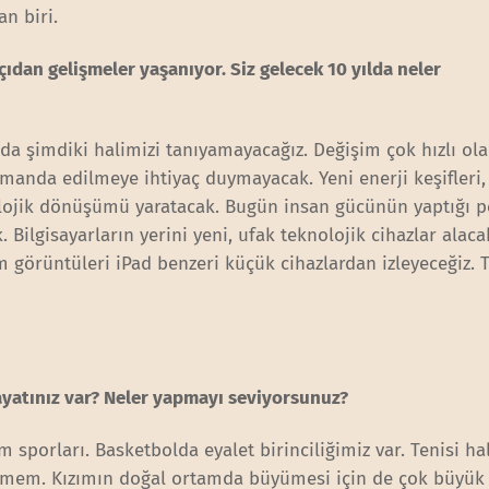
an biri.
ıdan gelişmeler yaşanıyor. Siz gelecek 10 yılda neler
da şimdiki halimizi tanıyamayacağız. Değişim çok hızlı ol
anda edilmeye ihtiyaç duymayacak. Yeni enerji keşifleri,
nolojik dönüşümü yaratacak. Bugün insan gücünün yaptığı 
 Bilgisayarların yerini yeni, ufak teknolojik cihazlar alaca
m görüntüleri iPad benzeri küçük cihazlardan izleyeceğiz. 
ayatınız var? Neler yapmayı seviyorsunuz?
 sporları. Basketbolda eyalet birinciliğimiz var. Tenisi ha
etmem. Kızımın doğal ortamda büyümesi için de çok büyük