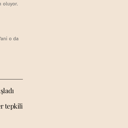
 oluyor.
Yani o da
şladı
r tepkili