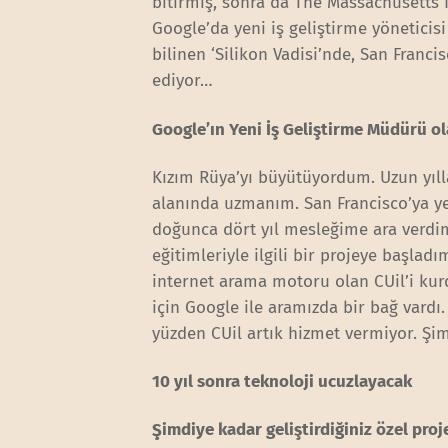
bitirmiş, sonra da The Massachusetts I
Google’da yeni iş geliştirme yöneticis
bilinen ‘Silikon Vadisi’nde, San Franc
ediyor…
Google’ın Yeni İş Geliştirme Müdürü o
Kızım Rüya’yı büyütüyordum. Uzun yılla
alanında uzmanım. San Francisco’ya ye
doğunca dört yıl mesleğime ara verdi
eğitimleriyle ilgili bir projeye başladı
internet arama motoru olan CUil’i kur
için Google ile aramızda bir bağ vardı
yüzden CUil artık hizmet vermiyor. Şim
10 yıl sonra teknoloji ucuzlayacak
Şimdiye kadar geliştirdiğiniz özel proj