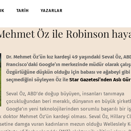
UK
TARİH
YAZARLAR
Mehmet Öz ile Robinson haya
Dr. Mehmet Öz’ün kız kardeşi 49 yaşındaki Seval Öz, AB
Francisco’daki Google’ın merkezinde müdür olarak çalış
Özgürlüğüne düşkün olduğu için babası ve ağabeyi gibi 
seçmediğini söyleyen Öz ile
Star Gazetesi’nden Aslı Gür
Seval Öz, ABD’de doğup büyüyen, insanları tanımaya
çocukluğundan beri meraklı, dünyanın en büyük şirket
Google’ın yeni teknolojilerinden sorumlu başarılı bir iş
k doktor Mehmet Öz’ün kardeşi olması. Seval Öz, Hillary Cl
asetine damga vuran kadınların mezun olduğu Welleslely K