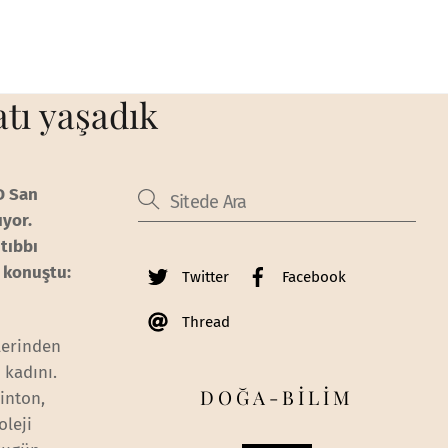
tı yaşadık
D San
ıyor.
tıbbı
konuştu:
Twitter
Facebook
Thread
lerinden
 kadını.
DOĞA-BİLİM
inton,
oleji