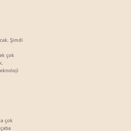
acak. Şimdi
pek çok
k.
Teknoloji
la çok
 çaba