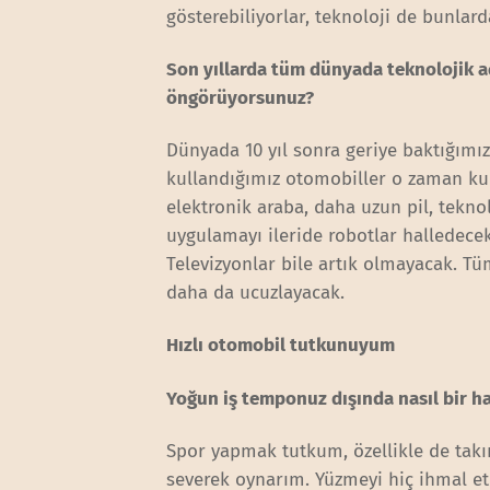
gösterebiliyorlar, teknoloji de bunlard
Son yıllarda tüm dünyada teknolojik aç
öngörüyorsunuz?
Dünyada 10 yıl sonra geriye baktığımız
kullandığımız otomobiller o zaman kum
elektronik araba, daha uzun pil, tek
uygulamayı ileride robotlar halledecek.
Televizyonlar bile artık olmayacak. Tü
daha da ucuzlayacak.
Hızlı otomobil tutkunuyum
Yoğun iş temponuz dışında nasıl bir h
Spor yapmak tutkum, özellikle de takım
severek oynarım. Yüzmeyi hiç ihmal 