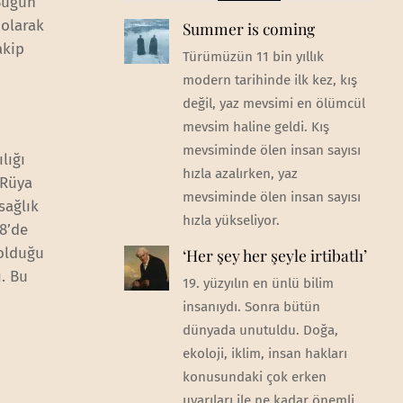
 Bugün
 olarak
Summer is coming
akip
Türümüzün 11 bin yıllık
modern tarihinde ilk kez, kış
değil, yaz mevsimi en ölümcül
mevsim haline geldi. Kış
mevsiminde ölen insan sayısı
lığı
hızla azalırken, yaz
 Rüya
mevsiminde ölen insan sayısı
sağlık
hızla yükseliyor.
08’de
 olduğu
‘Her şey her şeyle irtibatlı’
ı. Bu
19. yüzyılın en ünlü bilim
insanıydı. Sonra bütün
dünyada unutuldu. Doğa,
ekoloji, iklim, insan hakları
konusundaki çok erken
uyarıları ile ne kadar önemli