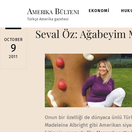
Skip
Amerika Bülteni
to
EKONOMİ
HUK
content
Türkçe Amerika gazetesi
Seval Öz: Ağabeyim 
OCTOBER
9
2011
Onun bir özelliği de dünyaca ünlü Tür
Madeleine Albright gibi Amerikan siy