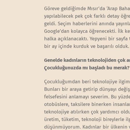
Göreve geldiğimde Mısır’da ‘Arap Bah
yapılabilecek pek çok farklı detay öğr
geldi. Seçim haberlerini anında yayınla
Google’dan kolayca öğrenecekti. İlk ke
halka açıklanacaktı. Yepyeni bir sayfa 
bir ay içinde kurduk ve başarılı olduk.
Genelde kadınların teknolojiden çok an
Çocukluğunuzda mı başladı bu merak?
Çocukluğumdan beri teknolojiye ilgim v
Bunları bir araya getirip dünyayı deği
felsefesini anlamayı severim. Bu yüzd
otobüslere, taksilere binerken insanl
teknolojiye atılırken çok yardımcı old
üretim, tüketim, teknoloji bireylerle i
düşünmüyorum. Kadınlar bir ülkenin ve