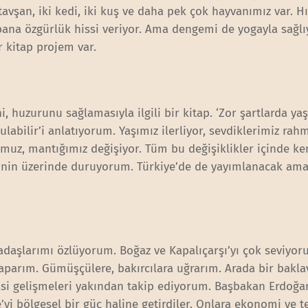
avşan, iki kedi, iki kuş ve daha pek çok hayvanımız var. Hı
ana özgürlük hissi veriyor. Ama dengemi de yogayla sağlı
r kitap projem var.
i, huzurunu sağlamasıyla ilgili bir kitap. ‘Zor şartlarda ya
ulabilir’i anlatıyorum. Yaşımız ilerliyor, sevdiklerimiz rahm
umuz, mantığımız değişiyor. Tüm bu değişiklikler içinde k
eğinin üzerinde duruyorum. Türkiye’de de yayımlanacak am
daşlarımı özlüyorum. Boğaz ve Kapalıçarşı’yı çok seviyor
 yaparım. Gümüşçülere, bakırcılara uğrarım. Arada bir bakla
asi gelişmeleri yakından takip ediyorum. Başbakan Erdoğa
i bölgesel bir güç haline getirdiler. Onlara ekonomi ve t