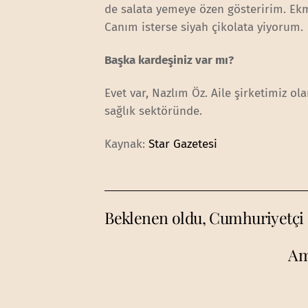
de salata yemeye özen gösteririm. E
Canım isterse siyah çikolata yiyorum.
Başka kardeşiniz var mı?
Evet var, Nazlım Öz. Aile şirketimiz o
sağlık sektöründe.
Kaynak:
Star Gazetesi
Beklenen oldu, Cumhuriyetçi P
Am