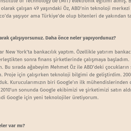
nstitute of Technology’de (MIT) elektronik eğitimi almış.
i olarak çalışan 49 yaşındaki Öz, ABD’nin teknoloji merkezi
isco’da yaşıyor ama Türkiye’de olup bitenleri de yakından t
larak çalışıyorsunuz. Daha önce neler yapıyordunuz?
r New York’ta bankacılık yaptım. Özellikle yatırım bankacı
rleştikten sonra finans şirketlerinde çalışmaya başladım.
m. Bu sırada ağabeyim Mehmet Öz ile ABD’deki çocukların 
m. Proje için çalışırken teknoloji bilgimi de geliştirdim. 20
duk. Kurucularımızın biri Google’ın ilk mühendislerinden
. 2010’un sonunda Google ekibimizi ve şirketimizi satın ald
di Google için yeni teknolojiler üretiyorum.
eler var mı?