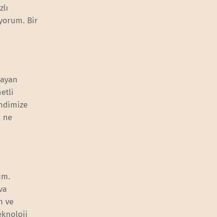
zlı
yorum. Bir
şayan
etli
endimize
a ne
um.
va
n ve
eknoloji