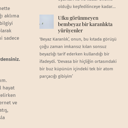
olduğu keşfedilinceye kadar...
nette
ğı aklıma
Ufku görünmeyen
bilgiyi
bembeyaz bir karanlıkta
yürüyenler
olarak
mi sadece
‘Beyaz Karanlık’, onun, bu kıtada görüşü
çoğu zaman imkansız kılan sonsuz
beyazlığı tarif ederken kullandığı bir
rdensiniz.
ifadeydi. ‘Devasa bir hiçliğin ortasındaki
bir buz küpünün içindeki tek bir atom
parçacığı gibiyim’
dım.
l hayat
elirken
ernet ve
tış,
sla