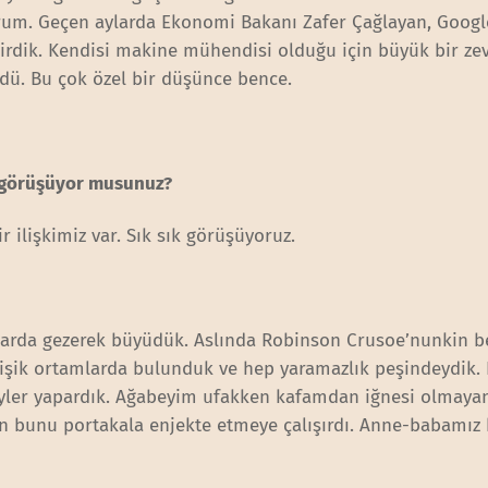
orum. Geçen aylarda Ekonomi Bakanı Zafer Çağlayan, Googl
dirdik. Kendisi makine mühendisi olduğu için büyük bir zev
dü. Bu çok özel bir düşünce bence.
k görüşüyor musunuz?
r ilişkimiz var. Sık sık görüşüyoruz.
larda gezerek büyüdük. Aslında Robinson Crusoe’nunkin b
ğişik ortamlarda bulunduk ve hep yaramazlık peşindeydik. 
eyler yapardık. Ağabeyim ufakken kafamdan iğnesi olmayan
dan bunu portakala enjekte etmeye çalışırdı. Anne-babamız 