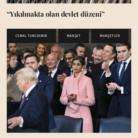
“Yıkılmakta olan devlet düzeni”
CEMAL TUNCDEMİR
,
MANŞET
,
MANŞETLER