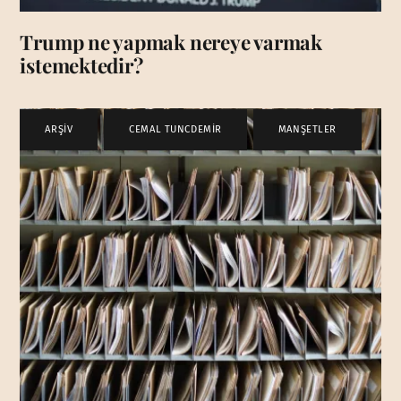
Trump ne yapmak nereye varmak
istemektedir?
ARŞİV
,
CEMAL TUNCDEMİR
,
MANŞETLER