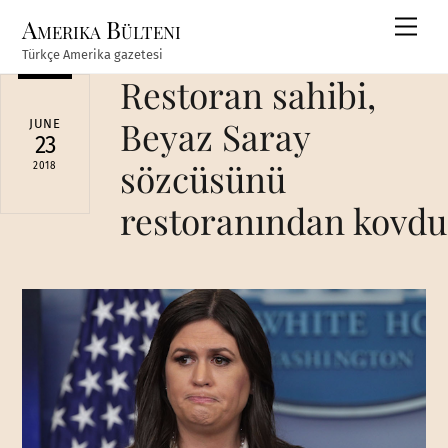
Skip
Amerika Bülteni
Men
to
Türkçe Amerika gazetesi
content
Restoran sahibi,
Beyaz Saray
JUNE
23
sözcüsünü
2018
restoranından kovdu