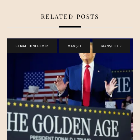
RELATED POSTS
CEMAL TUNCDEMİR
,
MANŞET
,
MANŞETLER