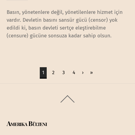
Basın, yönetenlere değil, yönetilenlere hizmet için
vardır. Devletin basını sansür gücü (censor) yok
edildi ki, basın devleti sertçe eleştirebilme
(censure) gücüne sonsuza kadar sahip olsun.
1
2
3
4
›
»
Back
To
Top
Amerika Bülteni