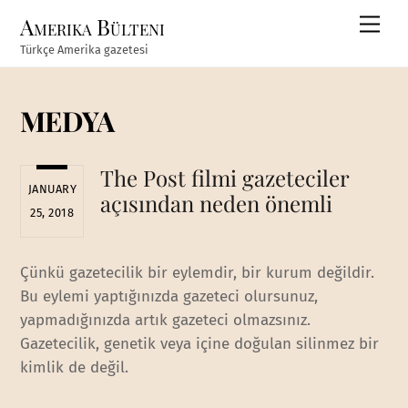
Skip
Amerika Bülteni
Men
to
Türkçe Amerika gazetesi
content
MEDYA
The Post filmi gazeteciler
JANUARY
açısından neden önemli
25, 2018
Çünkü gazetecilik bir eylemdir, bir kurum değildir.
Bu eylemi yaptığınızda gazeteci olursunuz,
yapmadığınızda artık gazeteci olmazsınız.
Gazetecilik, genetik veya içine doğulan silinmez bir
kimlik de değil.