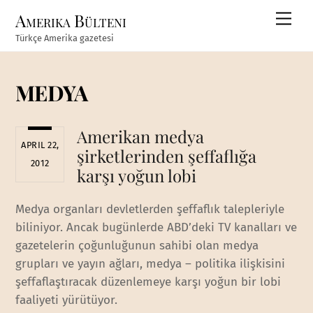
Skip
Amerika Bülteni
Men
to
Türkçe Amerika gazetesi
content
MEDYA
Amerikan medya
APRIL 22,
şirketlerinden şeffaflığa
2012
karşı yoğun lobi
Medya organları devletlerden şeffaflık talepleriyle
biliniyor. Ancak bugünlerde ABD’deki TV kanalları ve
gazetelerin çoğunluğunun sahibi olan medya
grupları ve yayın ağları, medya – politika ilişkisini
şeffaflaştıracak düzenlemeye karşı yoğun bir lobi
faaliyeti yürütüyor.