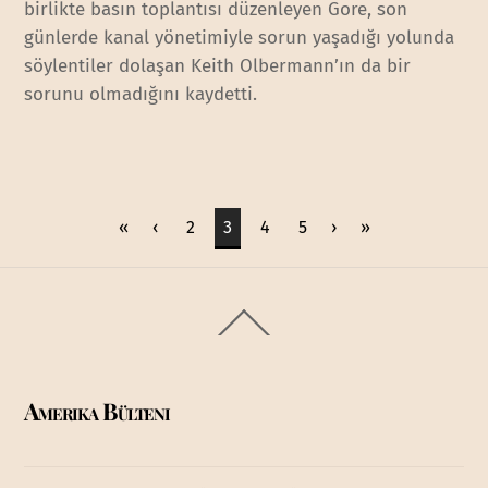
birlikte basın toplantısı düzenleyen Gore, son
günlerde kanal yönetimiyle sorun yaşadığı yolunda
söylentiler dolaşan Keith Olbermann’ın da bir
sorunu olmadığını kaydetti.
«
‹
2
3
4
5
›
»
Back
To
Top
Amerika Bülteni