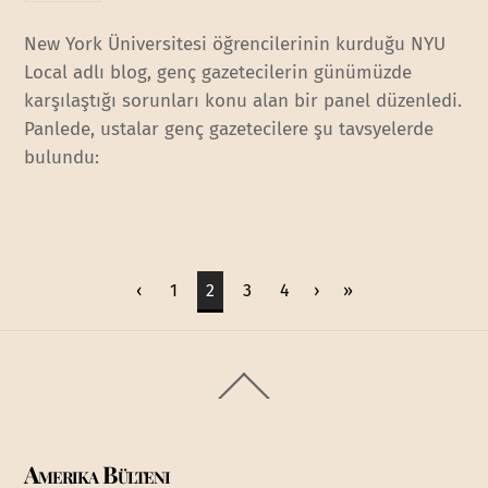
New York Üniversitesi öğrencilerinin kurduğu NYU
Local adlı blog, genç gazetecilerin günümüzde
karşılaştığı sorunları konu alan bir panel düzenledi.
Panlede, ustalar genç gazetecilere şu tavsyelerde
bulundu:
‹
1
2
3
4
›
»
Back
To
Top
Amerika Bülteni