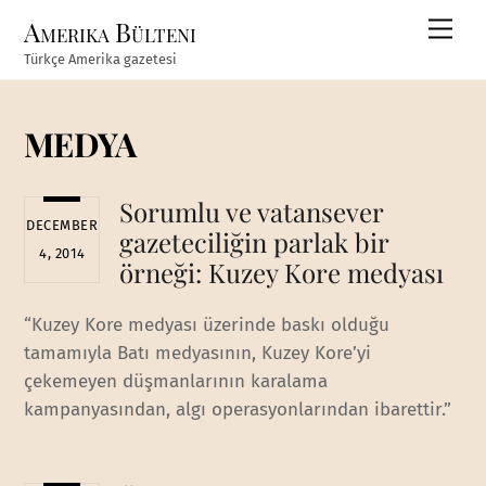
Skip
Amerika Bülteni
Men
to
Türkçe Amerika gazetesi
content
MEDYA
Sorumlu ve vatansever
DECEMBER
gazeteciliğin parlak bir
4, 2014
örneği: Kuzey Kore medyası
“Kuzey Kore medyası üzerinde baskı olduğu
tamamıyla Batı medyasının, Kuzey Kore’yi
çekemeyen düşmanlarının karalama
kampanyasından, algı operasyonlarından ibarettir.”