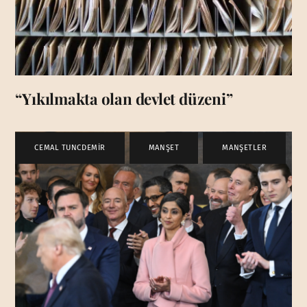
“Yıkılmakta olan devlet düzeni”
CEMAL TUNCDEMİR
,
MANŞET
,
MANŞETLER