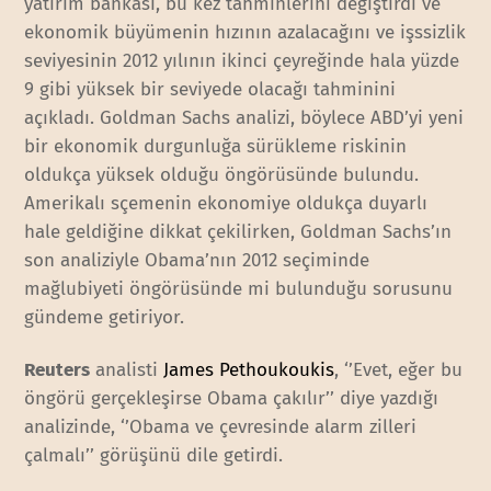
yatırım bankası, bu kez tahminlerini değiştirdi ve
ekonomik büyümenin hızının azalacağını ve işssizlik
seviyesinin 2012 yılının ikinci çeyreğinde hala yüzde
9 gibi yüksek bir seviyede olacağı tahminini
açıkladı. Goldman Sachs analizi, böylece ABD’yi yeni
bir ekonomik durgunluğa sürükleme riskinin
oldukça yüksek olduğu öngörüsünde bulundu.
Amerikalı sçemenin ekonomiye oldukça duyarlı
hale geldiğine dikkat çekilirken, Goldman Sachs’ın
son analiziyle Obama’nın 2012 seçiminde
mağlubiyeti öngörüsünde mi bulunduğu sorusunu
gündeme getiriyor.
Reuters
analisti
James Pethoukoukis
, ‘’Evet, eğer bu
öngörü gerçekleşirse Obama çakılır’’ diye yazdığı
analizinde, ‘’Obama ve çevresinde alarm zilleri
çalmalı’’ görüşünü dile getirdi.