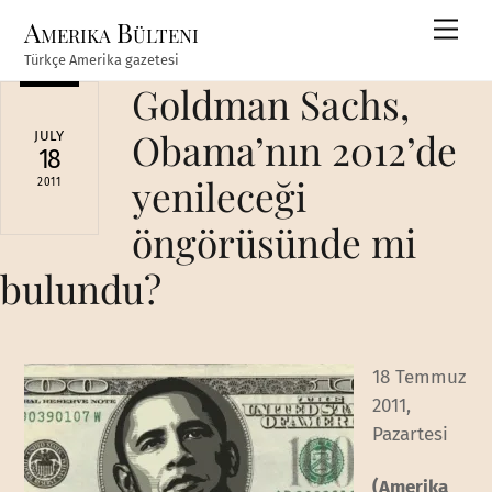
Skip
Amerika Bülteni
Men
to
Türkçe Amerika gazetesi
content
Goldman Sachs,
Obama’nın 2012’de
JULY
18
yenileceği
2011
öngörüsünde mi
bulundu?
18 Temmuz
2011,
Pazartesi
(Amerika