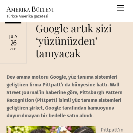
Skip
Amerika Bülteni
Men
to
Türkçe Amerika gazetesi
content
Google artık sizi
‘yüzünüzden’
JULY
26
tanıyacak
2011
Dev arama motoru Google, yüz tanıma sistemleri
geliştiren firma Pittpatt’ı da bünyesine kattı. Wall
Street Journal’in haberine göre, Pittsburgh Pattern
Recognition (Pittpatt) isimli yüz tanıma sistemleri
geliştiren şirket, Google tarafından kamuoyuna
duyurulmayan bir bedelle satın alındı
.
Pittpatt’ın