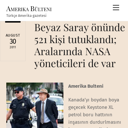
Skip
Amerika Bülteni
Men
to
Türkçe Amerika gazetesi
content
Beyaz Saray önünde
521 kişi tutuklandı;
AUGUST
30
Aralarında NASA
2011
yöneticileri de var
Amerika Bulteni
Kanada’yı boydan boya
geçecek Keystone XL
petrol boru hattının
inşasının durdurlmasını