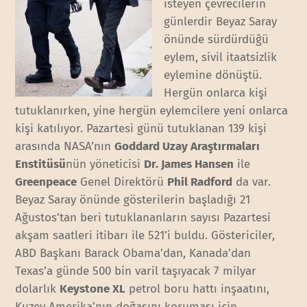
isteyen çevrecilerin
günlerdir Beyaz Saray
önünde sürdürdüğü
eylem, sivil itaatsizlik
eylemine dönüştü.
Hergün onlarca kişi
tutuklanırken, yine hergün eylemcilere yeni onlarca
kişi katılıyor. Pazartesi günü tutuklanan 139 kişi
arasında NASA’nın
Goddard Uzay Araştırmaları
Enstitüsü
nün yöneticisi
Dr. James Hansen
ile
Greenpeace
Genel Direktörü
Phil Radford
da var.
Beyaz Saray önünde gösterilerin başladığı 21
Ağustos’tan beri tutuklananların sayısı Pazartesi
akşam saatleri itibarı ile 521’i buldu. Göstericiler,
ABD Başkanı Barack Obama’dan, Kanada’dan
Texas’a günde 500 bin varil taşıyacak 7 milyar
dolarlık
Keystone XL
petrol boru hattı inşaatını,
Kuzey Amerika’nın doğasını koruması için