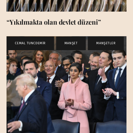
“Yıkılmakta olan devlet düzeni”
CEMAL TUNCDEMİR
,
MANŞET
,
MANŞETLER