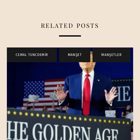
RELATED POSTS
CEMAL TUNCDEMİR
,
MANŞET
,
MANŞETLER