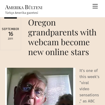
Skip
Amerika Bülteni
Men
to
Türkçe Amerika gazetesi
content
Oregon
grandparents with
SEPTEMBER
16
webcam become
2011
new online stars
It’s one of
this week’s
“viral
video
sensations
,” as ABC