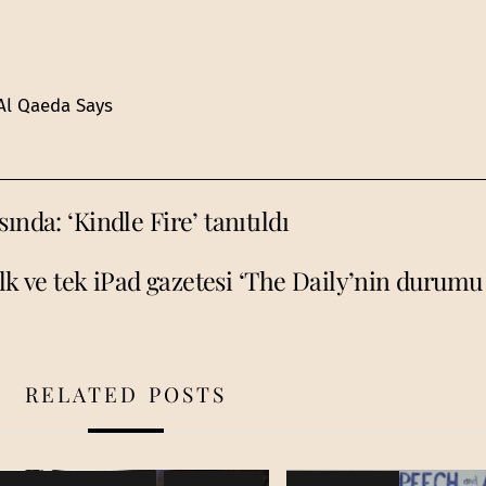
 Al Qaeda Says
nda: ‘Kindle Fire’ tanıtıldı
İlk ve tek iPad gazetesi ‘The Daily’nin durumu 
RELATED POSTS