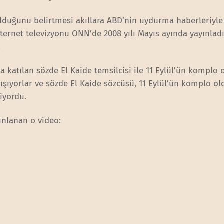
ulduğunu belirtmesi akıllara ABD’nin uydurma haberleriyle
ternet televizyonu ONN’de 2008 yılı Mayıs ayında yayınladı
.
katılan sözde El Kaide temsilcisi ile 11 Eylül’ün komplo
ışıyorlar ve sözde El Kaide sözcüsü, 11 Eylül’ün komplo o
riyordu.
ınlanan o video: