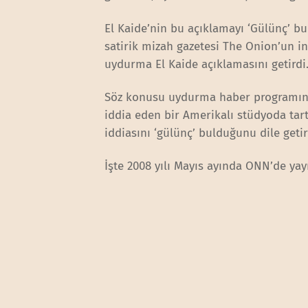
El Kaide’nin bu açıklamayı ‘Gülünç’ b
satirik mizah gazetesi The Onion’un in
uydurma El Kaide açıklamasını getirdi
Söz konusu uydurma haber programına 
iddia eden bir Amerikalı stüdyoda tart
iddiasını ‘gülünç’ bulduğunu dile geti
İşte 2008 yılı Mayıs ayında ONN’de yay