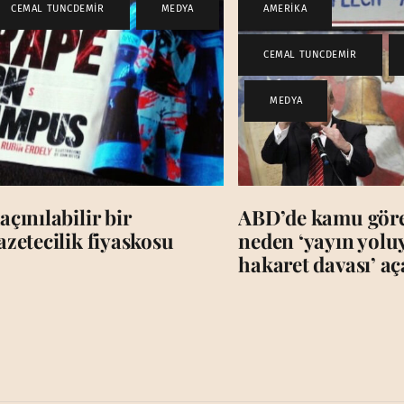
CEMAL TUNCDEMİR
,
MEDYA
AMERİKA
,
CEMAL TUNCDEMİR
,
,
MEDYA
açınılabilir bir
ABD’de kamu görev
azetecilik fiyaskosu
neden ‘yayın yolu
hakaret davası’ a