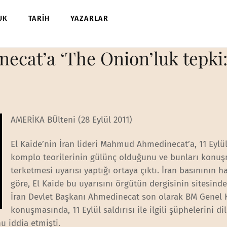
UK
TARİH
YAZARLAR
ecat’a ‘The Onion’luk tepki: 
AMERİKA BÜlteni (28 Eylül 2011)
El Kaide’nin İran lideri Mahmud Ahmedinecat’a, 11 Eylül i
komplo teorilerinin gülünç olduğunu ve bunları konu
terketmesi uyarısı yaptığı ortaya çıktı. İran basınının h
göre, El Kaide bu uyarısını örgütün dergisinin sitesinde
İran Devlet Başkanı Ahmedinecat son olarak BM Genel 
konuşmasında, 11 Eylül saldırısı ile ilgili şüphelerini di
u iddia etmişti.