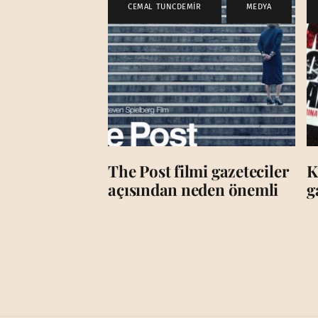
CEMAL TUNCDEMİR
,
MEDYA
The Post filmi gazeteciler
K
açısından neden önemli
g