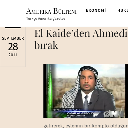
Skip
Amerika Bülteni
to
EKONOMİ
HUK
content
Türkçe Amerika gazetesi
El Kaide’den Ahmedin
SEPTEMBER
bırak
28
2011
getirerek, eylemin bir komplo olduğun