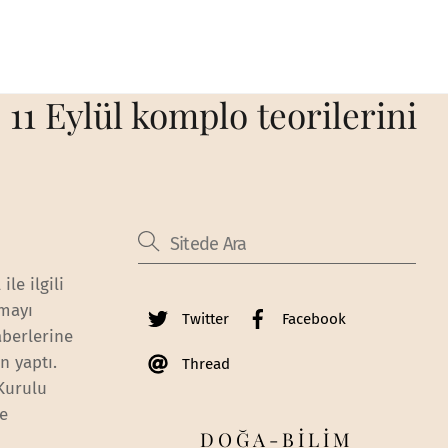
11 Eylül komplo teorilerini
le ilgili
şmayı
Twitter
Facebook
aberlerine
n yaptı.
Thread
Kurulu
le
DOĞA-BİLİM