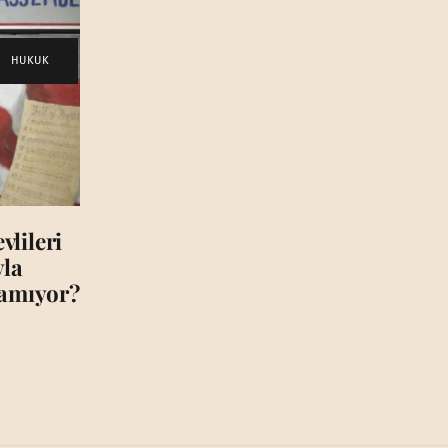
HUKUK
lileri
yla
çamıyor?